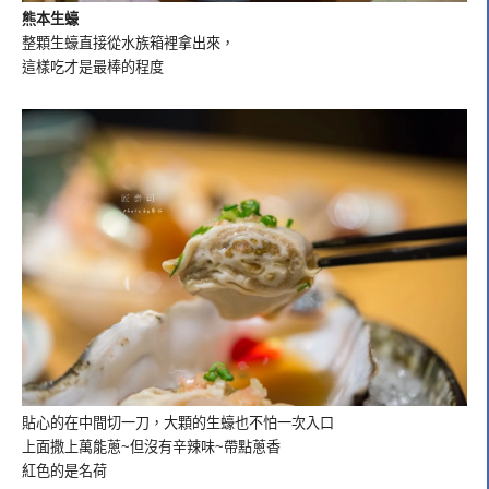
熊本生蠔
整顆生蠔直接從水族箱裡拿出來，
這樣吃才是最棒的程度
貼心的在中間切一刀，大顆的生蠔也不怕一次入口
上面撒上萬能蔥~但沒有辛辣味~帶點蔥香
紅色的是名荷