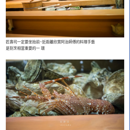
匠壽司一定要坐抬前~近距離欣賞阿治師傅的料理手藝
是割烹相當重要的一 環