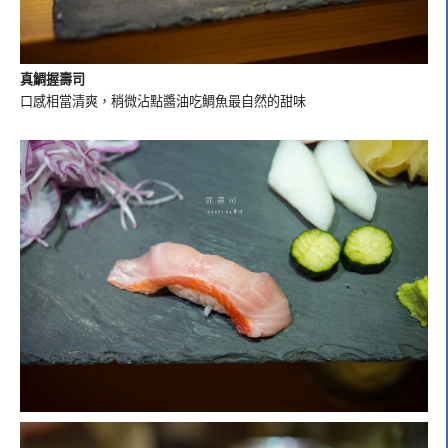
真鯛握壽司
口感相當清爽，稍微沾點醬油吃鯛魚最自然的甜味