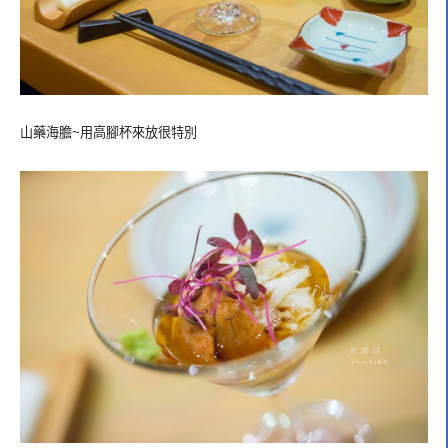
山藥海膽~用高腳杯來放很特別