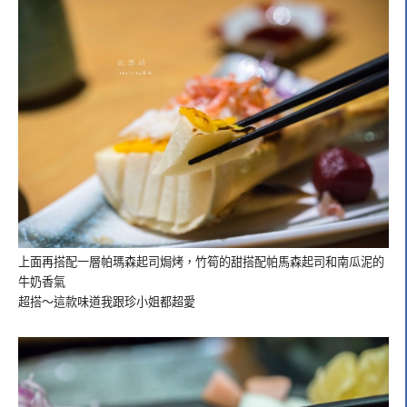
上面再搭配一層帕瑪森起司焗烤，竹筍的甜搭配帕馬森起司和南瓜泥的
牛奶香氣
超搭～這款味道我跟珍小姐都超愛