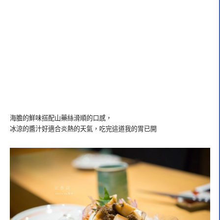
海膽的鮮味搭配山藥絲滑順的口感，
冰涼的醬汁好適合炎熱的天氣，吃完這道我的胃已開