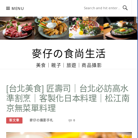
Skip
MENU
to
content
麥仔の食尚生活
美食｜親子｜旅遊｜商品攝影
[台北美食] 匠壽司｜台北必訪高水
準割烹｜客製化日本料理｜松江南
京無菜單料理
新文章
麥仔の攝影手札
0