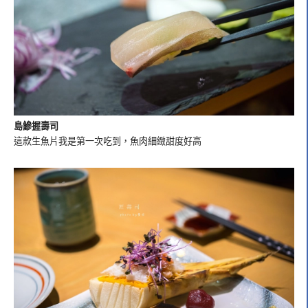
島鰺握壽司
這款生魚片我是第一次吃到，魚肉細緻甜度好高