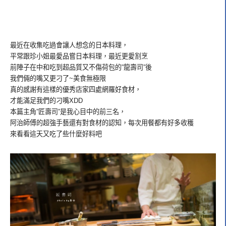
最近在收集吃過會讓人想念的日本料理，
平常跟珍小姐最愛品嘗日本料理，最近更愛割烹
前陣子在中和吃到超品質又不傷荷包的”龍壽司”後
我們倆的嘴又更刁了~美食無極限
真的感謝有這樣的優秀店家四處網羅好食材，
才能滿足我們的刁嘴XDD
本篇主角”匠壽司”是我心目中的前三名，
阿治師傅的超強手藝還有對食材的認知，每次用餐都有好多收穫
來看看這天又吃了些什麼好料吧