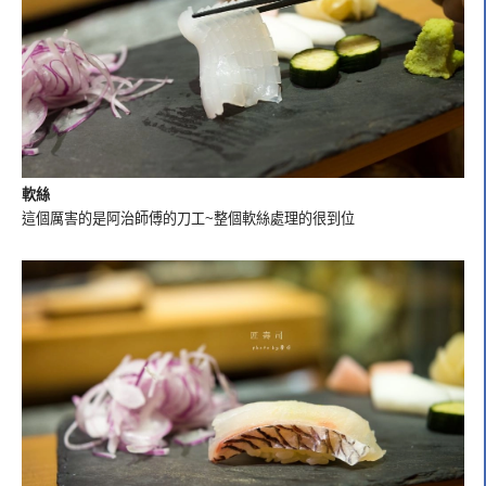
軟絲
這個厲害的是阿治師傅的刀工~整個軟絲處理的很到位