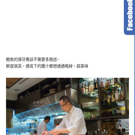
鮑魚的彈牙應該不需要多敘述~
鮮度很高，連底下的醬汁都想通通喝掉，超美味