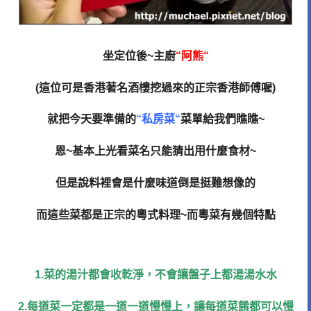
坐定位後
~
主廚
“
阿熊
“
(
這位可是香港著名酒樓挖過來的正宗香港師傅喔
)
就把今天要準備的
“
私房菜
“
菜單給我們瞧瞧
~
恩
~
基本上光看菜名只能猜出用什麼食材
~
但是說料裡會是什麼味道倒是挺難想像的
而這些菜都是正宗的粵式料理
~
而粵菜有幾個特點
1.
菜的湯汁都會收乾淨，不會讓盤子上都湯湯水水
2.
每道菜一定都是一道一道慢慢上，讓每道菜餚都可以慢