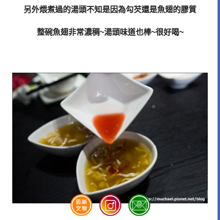
另外煨煮過的湯頭不知是因為勾芡還是魚翅的膠質
整碗魚翅非常濃稠~湯頭味道也棒~很好喝~