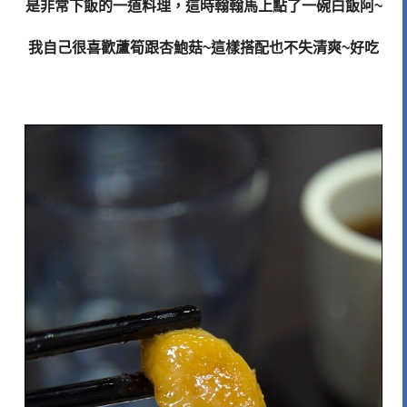
是非常下飯的一道料理，這時翰翰馬上點了一碗白飯阿
~
我自己很喜歡蘆筍跟杏鮑菇
~
這樣搭配也不失清爽
~
好吃