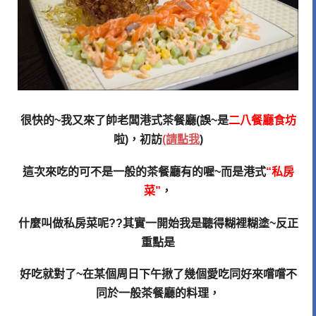
很快的~我又來了帥老闆港式茶餐廳(誤~是
二八餐廳食坊
啦)，初訪
(請點我
)
這次來吃的可不是一般的茶餐廳有的喔~而是港式
“私房
菜”
，
什麼叫做私房菜呢??其實一開始我是聽得糊裡糊塗~反正
重點是
好吃就對了~
在某個周日下午
揪了幾個愛吃同好來嚐嚐不
同於一般茶餐廳的料理，