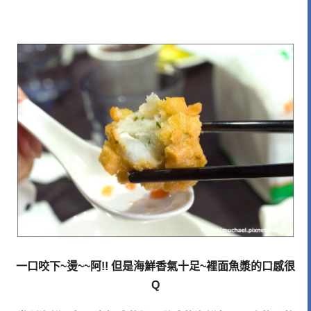
一口咬下
~
燙
~~
阿
!!
但是海鮮香氣十足
~
裡面魚漿的口感很
Q