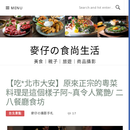
Skip
MENU
to
content
麥仔の食尚生活
美食｜親子｜旅遊｜商品攝影
【吃*北市大安】原來正宗的粵菜
料理是這個樣子阿~真令人驚艷/ 二
八餐廳食坊
台北景點
麥仔の攝影手札
17