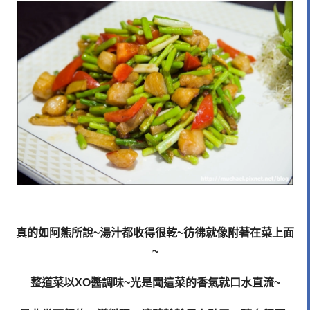
真的如阿熊所說
~
湯汁都收得很乾
~
彷彿就像附著在菜上面
~
整道菜以
XO
醬調味
~
光是聞這菜的香氣就口水直流
~