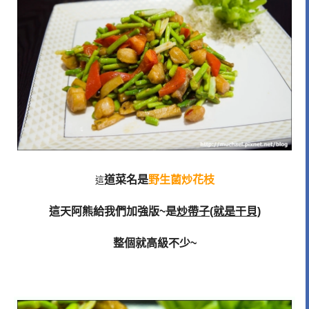
道菜名是
野生菌炒花枝
這
這天阿熊給我們加強版~是
炒帶子(就是干貝)
整個就高級不少~