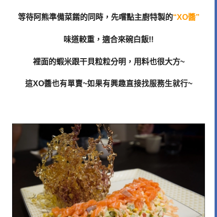
等待阿熊準備菜餚的同時，先嚐點主廚特製的
“XO醬”
味道較重，適合來碗白飯!!
裡面的蝦米跟干貝粒粒分明，用料也很大方~
這XO醬也有單賣~如果有興趣直接找服務生就行~