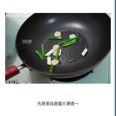
先將蔥段跟薑片爆香～