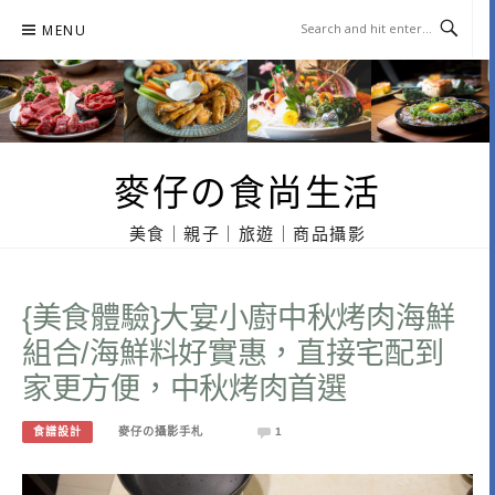
Skip
MENU
to
content
麥仔の食尚生活
美食｜親子｜旅遊｜商品攝影
{美食體驗}大宴小廚中秋烤肉海鮮
組合/海鮮料好實惠，直接宅配到
家更方便，中秋烤肉首選
食譜設計
麥仔の攝影手札
1