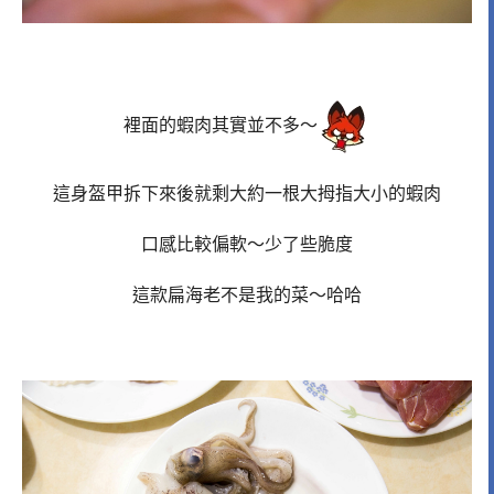
裡面的蝦肉其實並不多～
這身盔甲拆下來後就剩大約一根大拇指大小的蝦肉
口感比較偏軟～少了些脆度
這款扁海老不是我的菜～哈哈