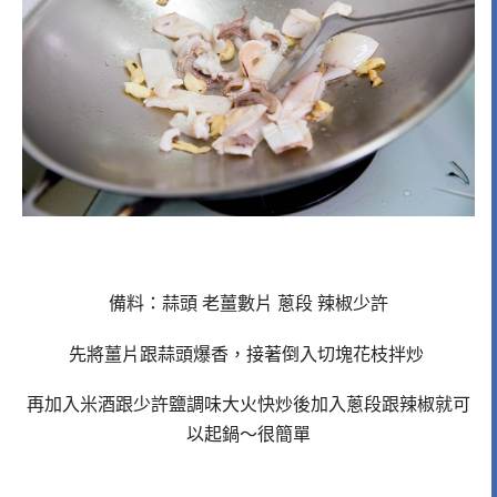
備料：蒜頭 老薑數片 蔥段 辣椒少許
先將薑片跟蒜頭爆香，接著倒入切塊花枝拌炒
再加入米酒跟少許鹽調味大火快炒後加入蔥段跟辣椒就可
以起鍋～很簡單