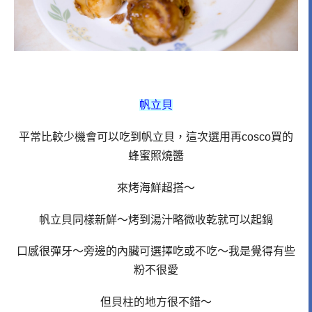
帆立貝
平常比較少機會可以吃到帆立貝，這次選用再cosco買的
蜂蜜照燒醬
來烤海鮮超搭～
帆立貝同樣新鮮～烤到湯汁略微收乾就可以起鍋
口感很彈牙～旁邊的內臟可選擇吃或不吃～我是覺得有些
粉不很愛
但貝柱的地方很不錯～