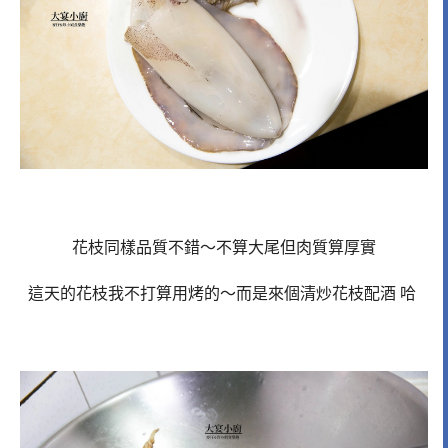
花枝同樣品質不錯～不算大尾但肉質算厚實
這天的花枝我不打算用烤的～而是來個清炒花枝配酒 哈