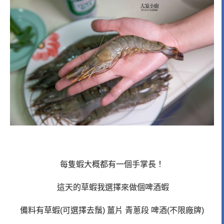
每隻蝦大概都有一個手掌長！
這天的草蝦我選擇來做個啤酒蝦
備料有草蝦(可選擇去鬚) 薑片 青蔥段 啤酒(不限廠牌)