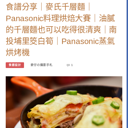
食譜分享｜麥氏千層麵｜
Panasonic料理烘焙大賽｜油膩
的千層麵也可以吃得很清爽｜南
投埔里筊白筍｜Panasonic蒸氣
烘烤機
食譜設計
麥仔の攝影手札
1