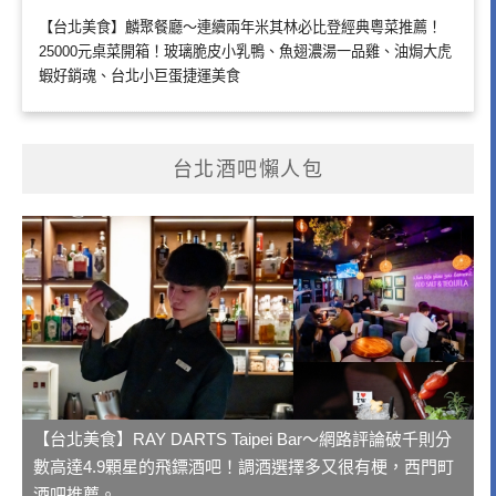
【台北美食】麟聚餐廳～連續兩年米其林必比登經典粵菜推薦！
25000元桌菜開箱！玻璃脆皮小乳鴨、魚翅濃湯一品雞、油焗大虎
蝦好銷魂、台北小巨蛋捷運美食
台北酒吧懶人包
【台北美食】RAY DARTS Taipei Bar～網路評論破千則分
數高達4.9顆星的飛鏢酒吧！調酒選擇多又很有梗，西門町
酒吧推薦。