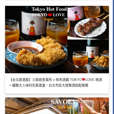
【台北居酒屋】彡耕居食事所 x 時禾酒藏 TOKYO
LOVE 梅酒
～優雅大人味的完美激盪，台北市民大道餐酒搭配推薦