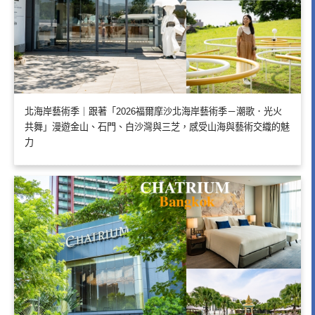
北海岸藝術季｜跟著「2026福爾摩沙北海岸藝術季－潮歌．光火
共舞」漫遊金山、石門、白沙灣與三芝，感受山海與藝術交織的魅
力