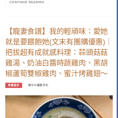
CONTINUE READING
【寵妻食譜】我的輕頑味：愛她
就是要餵飽她(文末有團購優惠)｜
把拔超有成就感料理：蒜頭菇菇
雞湯、奶油白醬時蔬雞肉、黑胡
椒蘆筍雙椒雞肉、蜜汁烤雞翅～
食譜設計
麥仔の攝影手札