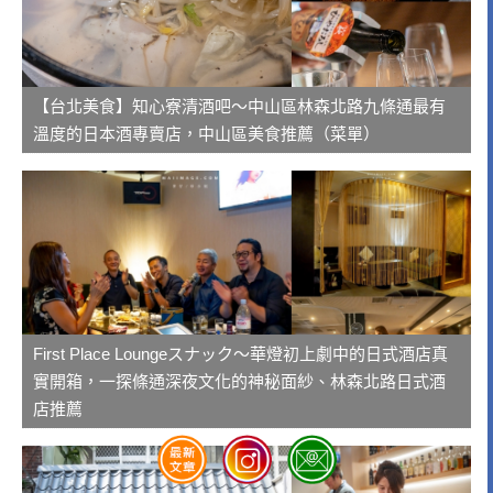
【台北美食】知心寮清酒吧～中山區林森北路九條通最有
溫度的日本酒專賣店，中山區美食推薦（菜單）
First Place Loungeスナック～華燈初上劇中的日式酒店真
實開箱，一探條通深夜文化的神秘面紗、林森北路日式酒
店推薦