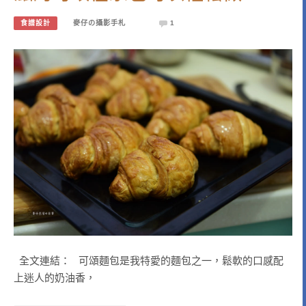
食譜設計
麥仔の攝影手札
1
全文連結： 可頌麵包是我特愛的麵包之一，鬆軟的口感配
上迷人的奶油香，