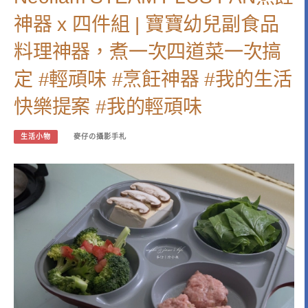
神器 x 四件組 | 寶寶幼兒副食品
料理神器，煮一次四道菜一次搞
定 #輕頑味 #烹飪神器 #我的生活
快樂提案 #我的輕頑味
生活小物
麥仔の攝影手札