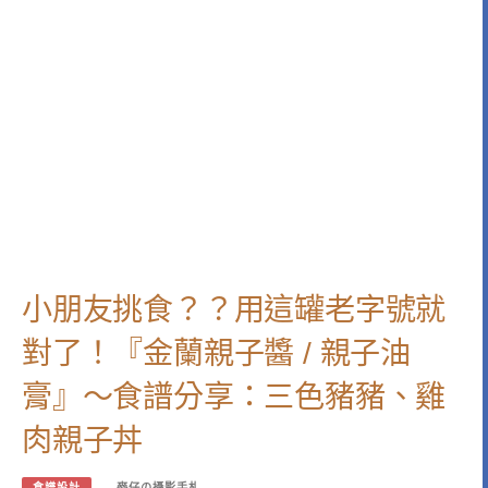
小朋友挑食？？用這罐老字號就
對了！『金蘭親子醬 / 親子油
膏』～食譜分享：三色豬豬、雞
肉親子丼
食譜設計
麥仔の攝影手札