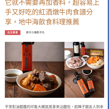
它就不需要再加香料，超容易上
手又好吃的紅酒燉牛肉食譜分
享，地中海飲食料理推薦
台北美食
麥仔の攝影手札
平常對油醋醬的印象大概就是拿來沾麵包，前陣子跟友人到幸