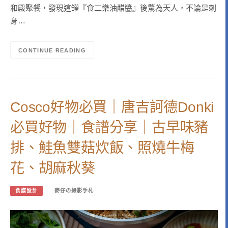
和殿聚餐，發現這罐『食二樂油醋醬』後驚為天人，不論是刺
身…
CONTINUE READING
Cosco好物必買｜唐吉訶德Donki
必買好物｜食譜分享｜古早味豬
排、鮭魚雙菇炊飯、照燒牛梅
花、胡麻秋葵
食譜設計
麥仔の攝影手札