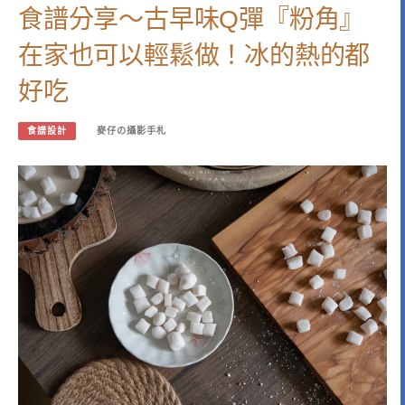
食譜分享～古早味Q彈『粉角』
在家也可以輕鬆做！冰的熱的都
好吃
食譜設計
麥仔の攝影手札