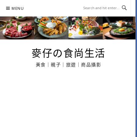
Skip
MENU
to
content
麥仔の食尚生活
美食｜親子｜旅遊｜商品攝影