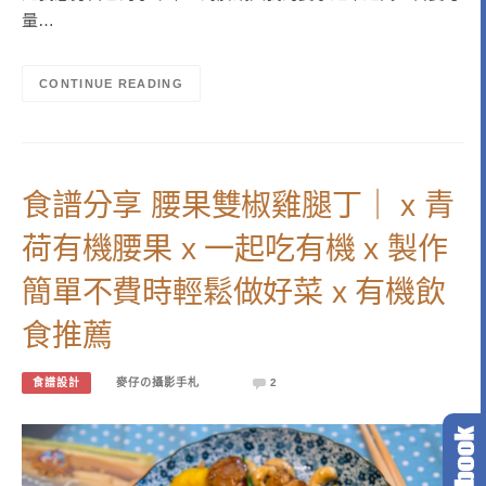
量…
CONTINUE READING
食譜分享 腰果雙椒雞腿丁｜ x 青
荷有機腰果 x 一起吃有機 x 製作
簡單不費時輕鬆做好菜 x 有機飲
食推薦
食譜設計
麥仔の攝影手札
2