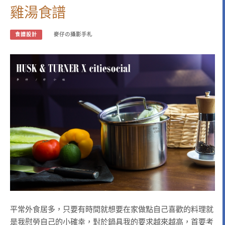
雞湯食譜
食譜設計
麥仔の攝影手札
平常外食居多，只要有時間就想要在家做點自己喜歡的料理就
是我慰勞自己的小確幸，對於鍋具我的要求越來越高，首要考