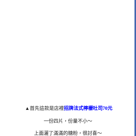
▲首先
這款是店裡
招牌法式檸檬吐司70元
一份四片，份量不小～
上面灑了滿滿的糖粉，很討喜～