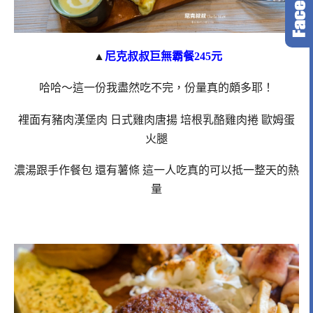
▲
尼克叔叔巨無霸餐245元
哈哈～這一份我盡然吃不完，份量真的頗多耶！
裡面有豬肉漢堡肉 日式雞肉唐揚 培根乳酪雞肉捲 歐姆蛋
火腿
濃湯跟手作餐包 還有薯條 這一人吃真的可以抵一整天的熱
量