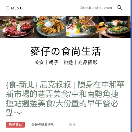
Skip
MENU
to
content
麥仔の食尚生活
美食｜親子｜旅遊｜商品攝影
{食-新北} 尼克叔叔 | 隱身在中和華
新市場的巷弄美食/中和南勢角捷
運站週邊美食/大份量的早午餐必
點～
麥仔食記
麥仔の攝影手札
0