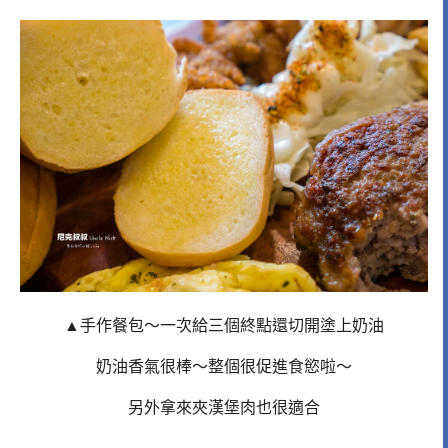
▲手作餐包～一次給三個終點還切開塗上奶油
奶油香氣很棒～整個很促進食慾啦～
另外拿來夾漢堡肉也很適合