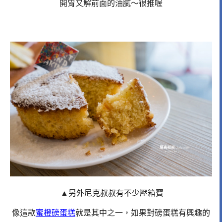
開胃又解前面的油膩～很推喔
▲另外尼克叔叔有不少壓箱寶
像這款
蜜橙磅蛋糕
就是其中之一，如果對磅蛋糕有興趣的