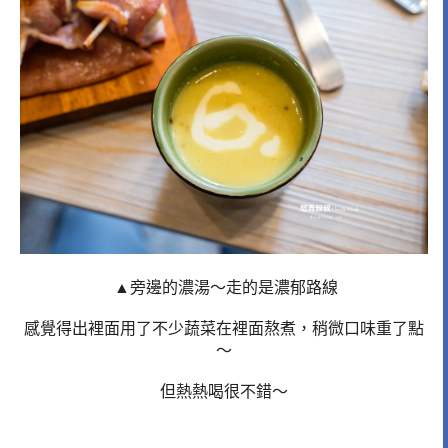
▲旁邊的濃湯～走的是濃郁路線
感覺得出裡面用了不少蔬菜在裡面熬煮，稍微口味重了點
～
但熱熱喝很不錯～