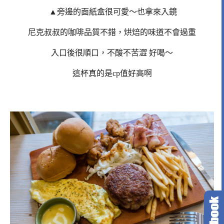
▲旁邊的面紙盒很可愛～也拿來入鏡
尼克叔叔的咖啡品質不錯，烘焙的味道不會過重
入口後很順口，不酸不苦澀 好喝～
這杯真的是cp值好高啊