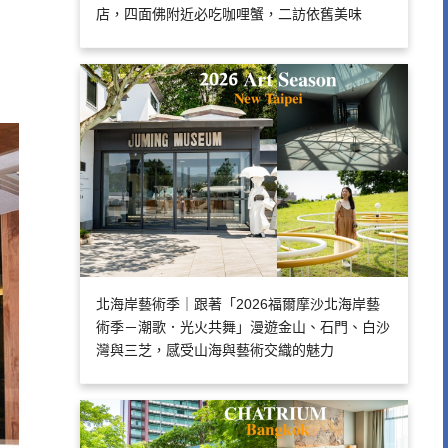
店，四面佛附近必吃咖哩蟹，二訪依舊美味
北海岸藝術季｜跟著「2026福爾摩沙北海岸藝
術季－潮歌．光火共舞」漫遊金山、石門、白沙
灣與三芝，感受山海與藝術交織的魅力