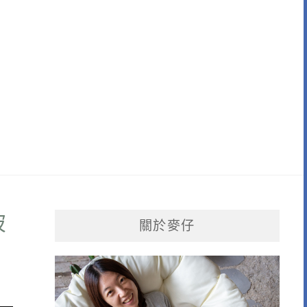
破
關於麥仔