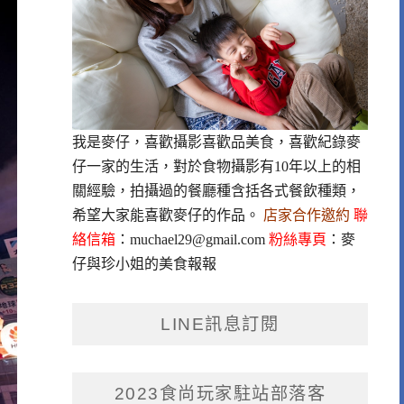
我是麥仔，喜歡攝影喜歡品美食，喜歡紀錄麥
仔一家的生活，對於食物攝影有10年以上的相
關經驗，拍攝過的餐廳種含括各式餐飲種類，
希望大家能喜歡麥仔的作品。
店家合作邀約
聯
絡信箱
：
muchael29@gmail.com
粉絲專頁
：
麥
仔與珍小姐的美食報報
LINE訊息訂閱
2023食尚玩家駐站部落客