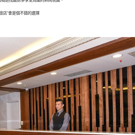
板橋這找飯店多享受周圍的熱鬧氛圍，
旅店”會是個不錯的選擇