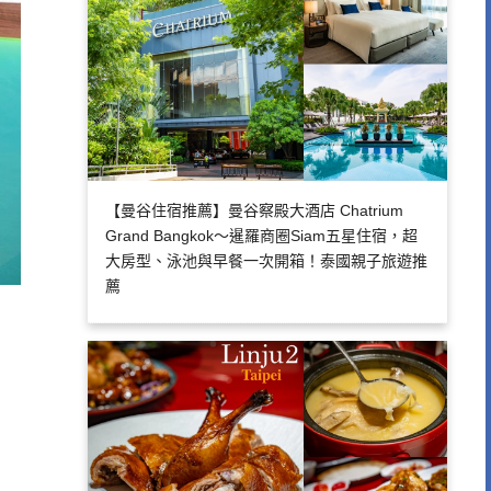
【曼谷住宿推薦】曼谷察殿大酒店 Chatrium
Grand Bangkok～暹羅商圈Siam五星住宿，超
大房型、泳池與早餐一次開箱！泰國親子旅遊推
薦