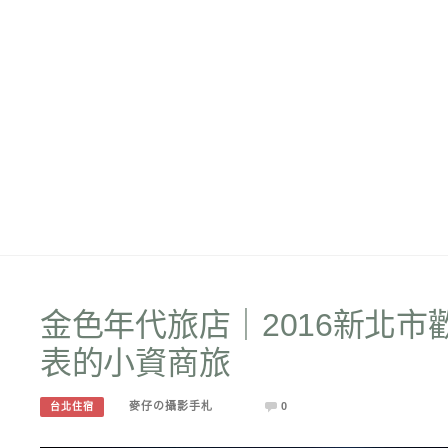
金色年代旅店｜2016新北市
表的小資商旅
麥仔の攝影手札
0
台北住宿