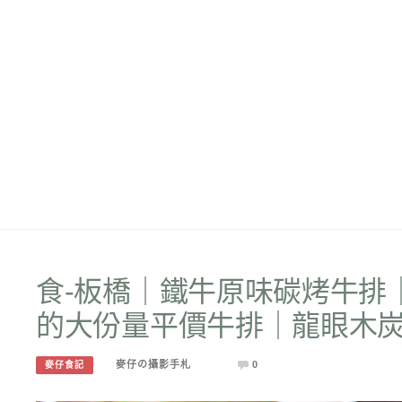
食-板橋｜鐵牛原味碳烤牛排
的大份量平價牛排｜龍眼木
麥仔の攝影手札
0
麥仔食記