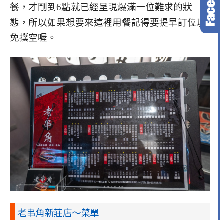
餐，才剛到6點就已經呈現爆滿一位難求的狀
態，所以如果想要來這裡用餐記得要提早訂位以
免撲空喔。
老串角新莊店～菜單