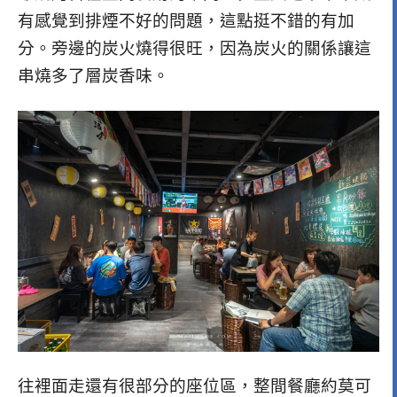
有感覺到排煙不好的問題，這點挺不錯的有加
分。旁邊的炭火燒得很旺，因為炭火的關係讓這
串燒多了層炭香味。
往裡面走還有很部分的座位區，整間餐廳約莫可