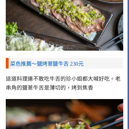
菜色推薦～鹽烤蔥鹽牛舌 230元
這道料理連不敢吃牛舌的珍小姐都大喊好吃。老
串角的鹽蔥牛舌是薄切的，烤到焦香