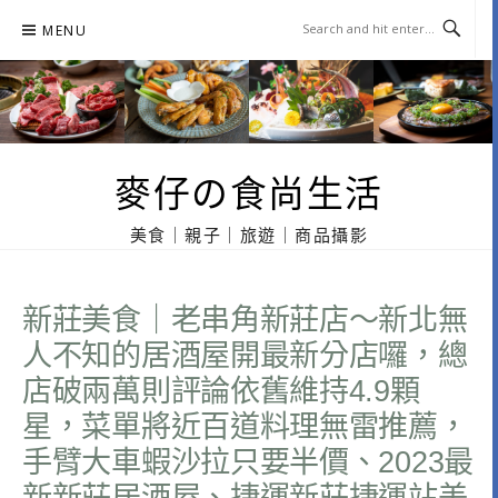
Skip
MENU
to
content
麥仔の食尚生活
美食｜親子｜旅遊｜商品攝影
新莊美食｜老串角新莊店～新北無
人不知的居酒屋開最新分店囉，總
店破兩萬則評論依舊維持4.9顆
星，菜單將近百道料理無雷推薦，
手臂大車蝦沙拉只要半價、2023最
新新莊居酒屋、捷運新莊捷運站美