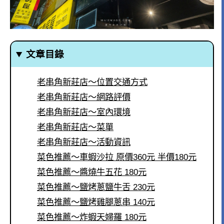
文章目錄
老串角新莊店～位置交通方式
老串角新莊店～網路評價
老串角新莊店～室內環境
老串角新莊店～菜單
老串角新莊店～活動資訊
菜色推薦～車蝦沙拉 原價360元 半價180元
菜色推薦～醬燒牛五花 180元
菜色推薦～鹽烤蔥鹽牛舌 230元
菜色推薦～鹽烤雞腿蔥串 140元
菜色推薦～炸蝦天婦羅 180元