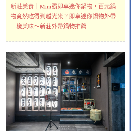
新莊美食｜Mini霸即享迷你鍋物，百元鍋
物竟然吃得到越光米？即享迷你鍋物外帶
一樣美味～新莊外帶鍋物推薦