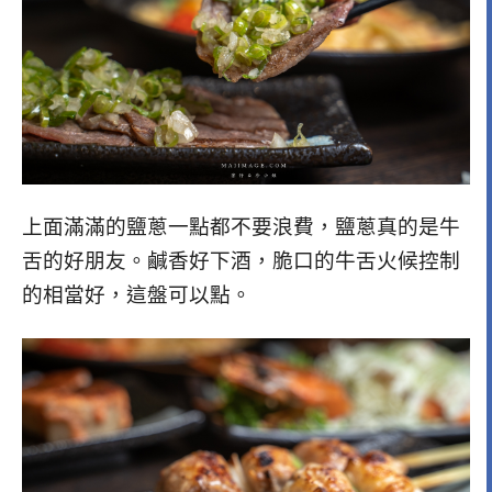
上面滿滿的鹽蔥一點都不要浪費，鹽蔥真的是牛
舌的好朋友。鹹香好下酒，脆口的牛舌火候控制
的相當好，這盤可以點。