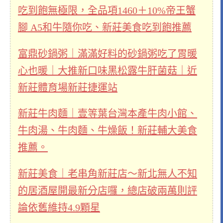
吃到飽無極限，全品項1460＋10%帝王蟹
腳 A5和牛隨你吃、新莊美食吃到飽推薦
富鼎砂鍋粥｜滿滿好料的砂鍋粥吃了胃暖
心也暖｜大推新口味黑松露牛肝菌菇｜近
新莊體育場新莊捷運站
新莊牛肉麵｜壹等葉台灣本產牛肉小館、
牛肉湯、牛肉麵、牛燥飯！新莊輔大美食
推薦。
新莊美食｜老串角新莊店～新北無人不知
的居酒屋開最新分店囉，總店破兩萬則評
論依舊維持4.9顆星