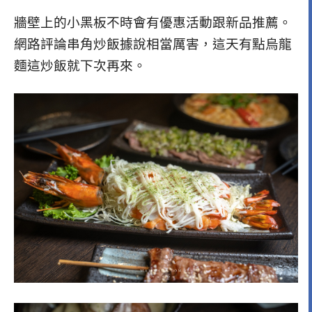
牆壁上的小黑板不時會有優惠活動跟新品推薦。
網路評論串角炒飯據說相當厲害，這天有點烏龍
麵這炒飯就下次再來。