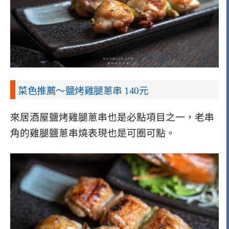
菜色推薦～鹽烤雞腿蔥串 140元
來居酒屋鹽烤雞腿蔥串也是必點項目之一，老串
角的雞腿鹽蔥串燒表現也是可圈可點。