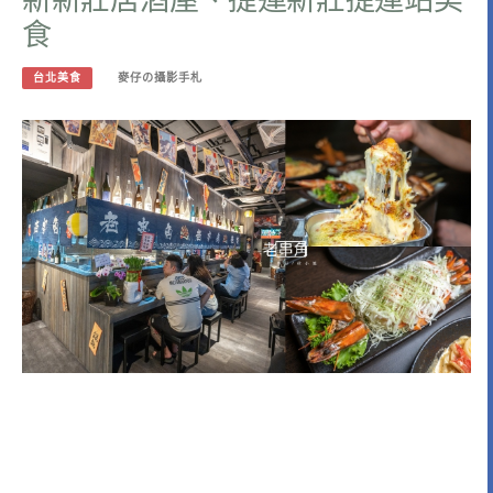
食
台北美食
麥仔の攝影手札