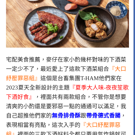
宅配美食推薦，麥仔在家小酌幾杯對味的下酒菜
一定少不了，最近愛上了這款下酒菜組合
『大口
紓壓罪惡組』
這個是台畜集團T-HAM他們家在
2023夏天全新設計的主題
『夏季大人味-夜夜笙歌
下酒好食』
，裡面共有兩款組合，不管你是想要
清爽的小酌還是要邪惡一點的通通可以滿足，我
自己超推他們家的
無骨排骨酥
跟
帶骨德式香腸
，
表現相當有亮點，這次入手的
『大口紓壓罪惡
組』
裡面的三款下酒好料全都只要用氣炸鍋就可