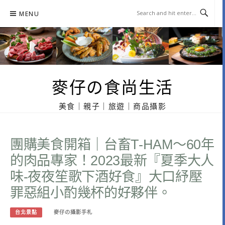
Skip
MENU
to
content
麥仔の食尚生活
美食｜親子｜旅遊｜商品攝影
團購美食開箱｜台畜T-HAM～60年
的肉品專家！2023最新『夏季大人
味-夜夜笙歌下酒好食』大口紓壓
罪惡組小酌幾杯的好夥伴。
台北景點
麥仔の攝影手札