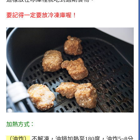
要記得一定要放冷凍庫喔！
加熱方式：
（油炸）
不解凍，油鍋加熱至180度，油炸5~8分