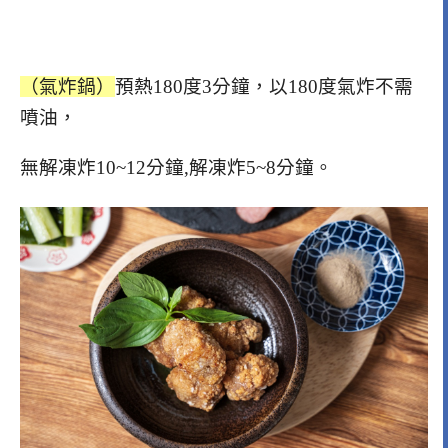
（氣炸鍋）
預熱180度3分鐘，以180度氣炸不需
噴油，
無解凍炸10~12分鐘,解凍炸5~8分鐘。