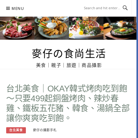
Skip
MENU
to
content
麥仔の食尚生活
美食｜親子｜旅遊｜商品攝影
台北美食｜OKAY韓式烤肉吃到飽
～只要499起銅盤烤肉、辣炒春
雞、鐵板五花豬、韓食、湯鍋全部
讓你爽爽吃到飽。
台北美食
麥仔の攝影手札