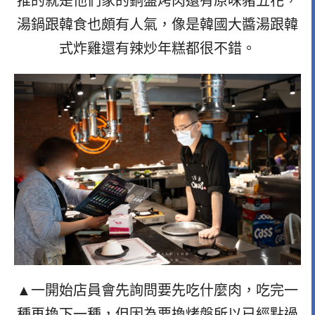
推的就是他們家的銅盤烤肉還有原味豬五花，
湯鍋跟韓食也頗有人氣，像是韓國大醬湯跟韓
式炸雞還有辣炒年糕都很不錯。
▲一開始店員會先詢問要先吃什麼肉，吃完一
種再換下一種，但因為要換烤盤所以已經點過