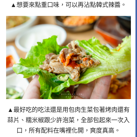
▲想要來點重口味，可以再沾點韓式辣醬。
▲最好吃的吃法還是用包肉生菜包著烤肉還有
蒜片、糯米椒跟少許泡菜，全部包起來一次入
口，所有配料在嘴裡化開，爽度真高。