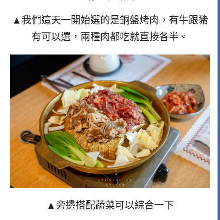
▲我們這天一開始選的是銅盤烤肉，有牛跟豬
有可以選，兩種肉都吃就直接各半。
▲旁邊搭配蔬菜可以綜合一下