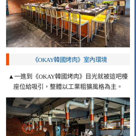
《OKAY韓國烤肉》室內環境
▲一進到《OKAY韓國烤肉》目光就被這吧檯
座位給吸引，整體以工業粗獷風格為主。