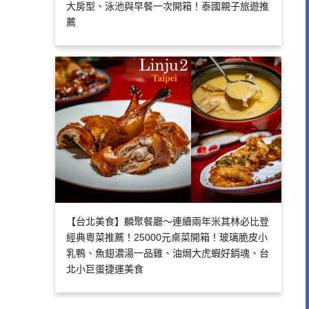
大房型、泳池與早餐一次開箱！泰國親子旅遊推
薦
【台北美食】麟聚餐廳～連續兩年米其林必比登
經典粵菜推薦！25000元桌菜開箱！玻璃脆皮小
乳鴨、魚翅濃湯一品雞、油焗大虎蝦好銷魂、台
北小巨蛋捷運美食