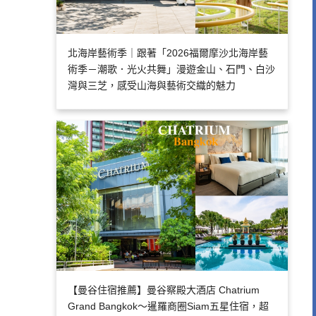
北海岸藝術季｜跟著「2026福爾摩沙北海岸藝
術季－潮歌．光火共舞」漫遊金山、石門、白沙
灣與三芝，感受山海與藝術交織的魅力
【曼谷住宿推薦】曼谷察殿大酒店 Chatrium
Grand Bangkok～暹羅商圈Siam五星住宿，超