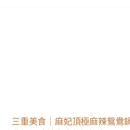
三重美食｜麻妃頂極麻辣鴛鴦