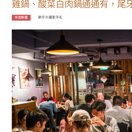
雞鍋、酸菜白肉鍋通通有，尾
麥仔の攝影手札
中式料理