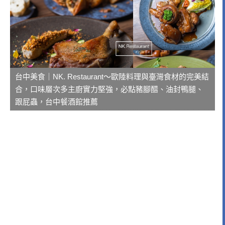
台中美食｜NK. Restaurant～歐陸料理與臺灣食材的完美結
合，口味層次多主廚實力堅強，必點豬腳醋、油封鴨腿、
跟屁蟲，台中餐酒館推薦