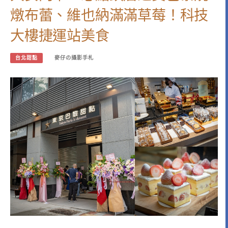
燉布蕾、維也納滿滿草莓！科技
大樓捷運站美食
台北甜點
麥仔の攝影手札