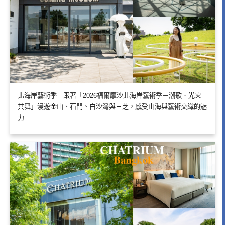
北海岸藝術季｜跟著「2026福爾摩沙北海岸藝術季－潮歌．光火
共舞」漫遊金山、石門、白沙灣與三芝，感受山海與藝術交織的魅
力