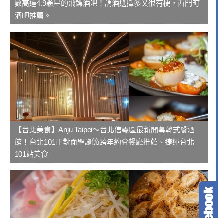
數高達4.9顆星的飛鏢酒吧！調酒選擇多又很有梗，西門町
酒吧推薦。
【台北美食】Anju Taipei～台北信義區最新開幕韓式餐酒
館！台北101正對面聖誕節跨年約會餐廳推薦、捷運台北
101站美食