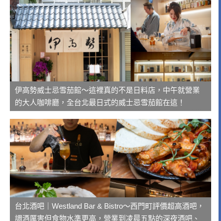
伊高勢威士忌雪茄館～這裡真的不是日料店，中午就營業
的大人咖啡廳，全台北最日式的威士忌雪茄館在這！
台北酒吧｜Westland Bar & Bistro～西門町評價超高酒吧，
調酒厲害但食物水準更高，營業到凌晨五點的深夜酒吧、