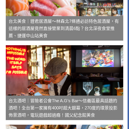
台北美食｜貍君居酒屋～林森北7條通必訪特色居酒屋，有
這樣的居酒屋竟然直接營業到清晨6點？台北深夜食堂推
薦、捷運中山站美食
台北酒吧｜冒險者公會The A.G’s Bar～信義區最具話題的
酒吧！全台第一家擁有400吋超大銀幕，270度的環景投影
佈景酒吧，電玩遊戲超過癮！國父紀念館美食