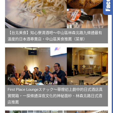
【台北美食】知心寮清酒吧～中山區林森北路九條通最有
溫度的日本酒專賣店，中山區美食推薦（菜單）
First Place Loungeスナック～華燈初上劇中的日式酒店真
實開箱，一探條通深夜文化的神秘面紗、林森北路日式酒
店推薦