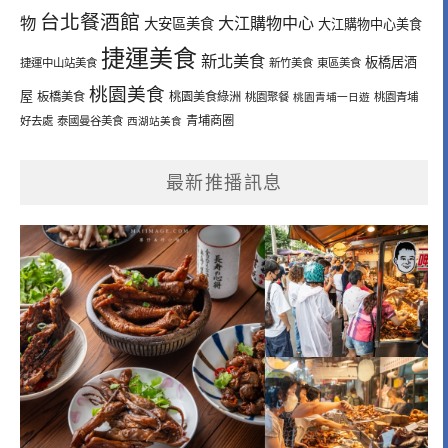
台北餐酒館
物
大江購物中心
大安區美食
大江購物中心美食
捷運美食
新北美食
板橋居酒
捷運中山站美食
新竹美食
東區美食
桃園美食
屋
板橋美食
桃園美食綠洲
桃園聚餐
桃園青埔一日遊
桃園青埔
青埔商圈
好去處
泰國曼谷美食
西湖站美食
最新推播訊息