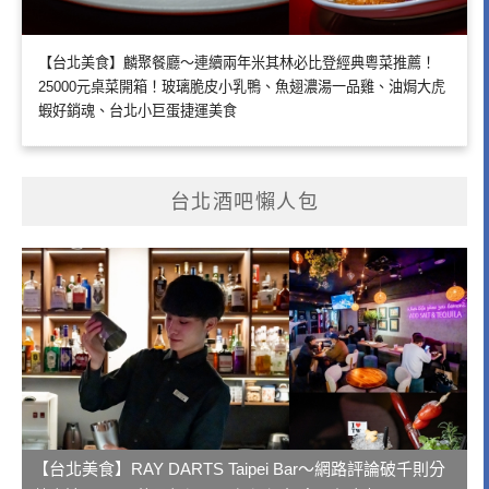
【台北美食】麟聚餐廳～連續兩年米其林必比登經典粵菜推薦！
25000元桌菜開箱！玻璃脆皮小乳鴨、魚翅濃湯一品雞、油焗大虎
蝦好銷魂、台北小巨蛋捷運美食
台北酒吧懶人包
【台北美食】RAY DARTS Taipei Bar～網路評論破千則分