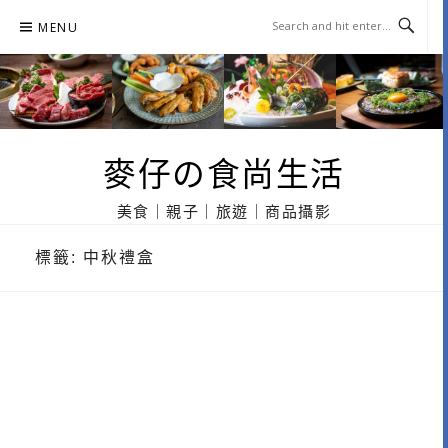
Skip
MENU
to
content
麥仔の食尚生活
美食｜親子｜旅遊｜商品攝影
標籤:
中秋禮盒