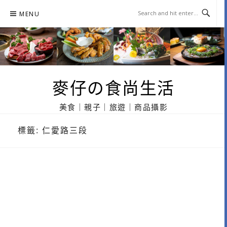
Skip
MENU
to
content
麥仔の食尚生活
美食｜親子｜旅遊｜商品攝影
標籤:
仁愛路三段