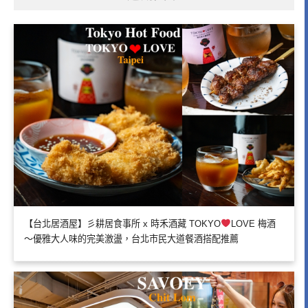
【台北居酒屋】彡耕居食事所 x 時禾酒藏 TOKYO
LOVE 梅酒
～優雅大人味的完美激盪，台北市民大道餐酒搭配推薦