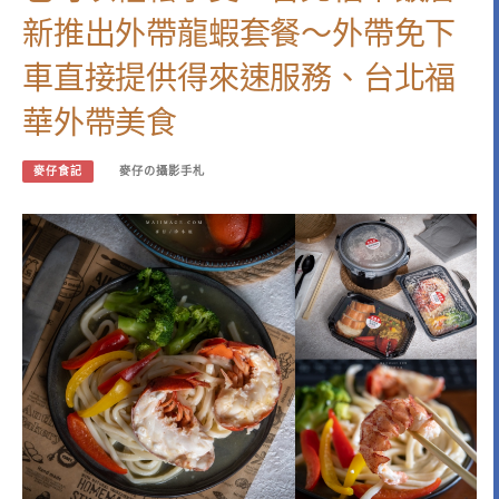
新推出外帶龍蝦套餐～外帶免下
車直接提供得來速服務、台北福
華外帶美食
麥仔食記
麥仔の攝影手札