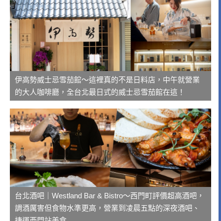
伊高勢威士忌雪茄館～這裡真的不是日料店，中午就營業
的大人咖啡廳，全台北最日式的威士忌雪茄館在這！
台北酒吧｜Westland Bar & Bistro～西門町評價超高酒吧，
調酒厲害但食物水準更高，營業到凌晨五點的深夜酒吧、
捷運西門站美食