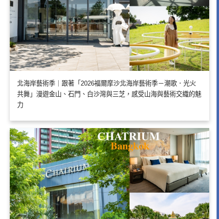
北海岸藝術季｜跟著「2026福爾摩沙北海岸藝術季－潮歌．光火
共舞」漫遊金山、石門、白沙灣與三芝，感受山海與藝術交織的魅
力