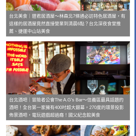
台北美食｜貍君居酒屋～林森北7條通必訪特色居酒屋，有
這樣的居酒屋竟然直接營業到清晨6點？台北深夜食堂推
薦、捷運中山站美食
台北酒吧｜冒險者公會The A.G’s Bar～信義區最具話題的
酒吧！全台第一家擁有400吋超大銀幕，270度的環景投影
佈景酒吧，電玩遊戲超過癮！國父紀念館美食