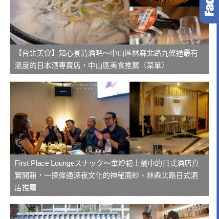
【台北美食】知心寮清酒吧～中山區林森北路九條通最有
溫度的日本酒專賣店，中山區美食推薦（菜單）
First Place Loungeスナック～華燈初上劇中的日式酒店真
實開箱，一探條通深夜文化的神秘面紗、林森北路日式酒
店推薦