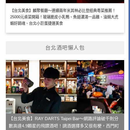
【台北美食】麟聚餐廳～連續兩年米其林必比登經典粵菜推薦！
25000元桌菜開箱！玻璃脆皮小乳鴨、魚翅濃湯一品雞、油焗大虎
蝦好銷魂、台北小巨蛋捷運美食
台北酒吧懶人包
【台北美食】RAY DARTS Taipei Bar～網路評論破千則分
數高達4.9顆星的飛鏢酒吧！調酒選擇多又很有梗，西門町