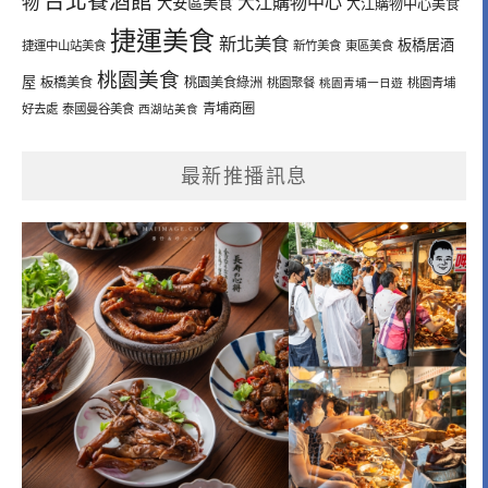
台北餐酒館
物
大江購物中心
大安區美食
大江購物中心美食
捷運美食
新北美食
板橋居酒
捷運中山站美食
新竹美食
東區美食
桃園美食
屋
板橋美食
桃園美食綠洲
桃園聚餐
桃園青埔一日遊
桃園青埔
青埔商圈
好去處
泰國曼谷美食
西湖站美食
最新推播訊息