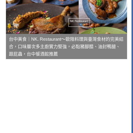
台中美食｜NK. Restaurant～歐陸料理與臺灣食材的完美結
合，口味層次多主廚實力堅強，必點豬腳醋、油封鴨腿、
跟屁蟲，台中餐酒館推薦