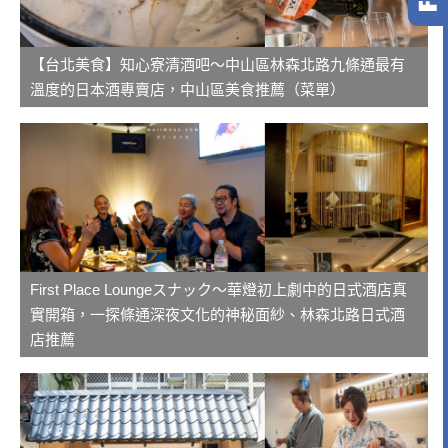
【台北美食】知心寮清酒吧～中山區林森北路九條通最有
溫度的日本酒專賣店，中山區美食推薦（菜單）
First Place Loungeスナック～華燈初上劇中的日式酒店真
實開箱，一探條通深夜文化的神秘面紗、林森北路日式酒
店推薦