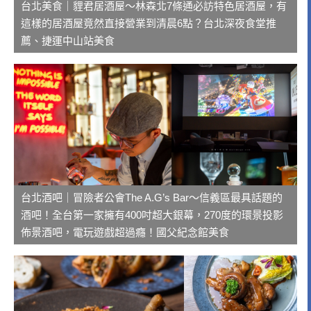
台北美食｜貍君居酒屋～林森北7條通必訪特色居酒屋，有
這樣的居酒屋竟然直接營業到清晨6點？台北深夜食堂推
薦、捷運中山站美食
台北酒吧｜冒險者公會The A.G’s Bar～信義區最具話題的
酒吧！全台第一家擁有400吋超大銀幕，270度的環景投影
佈景酒吧，電玩遊戲超過癮！國父紀念館美食