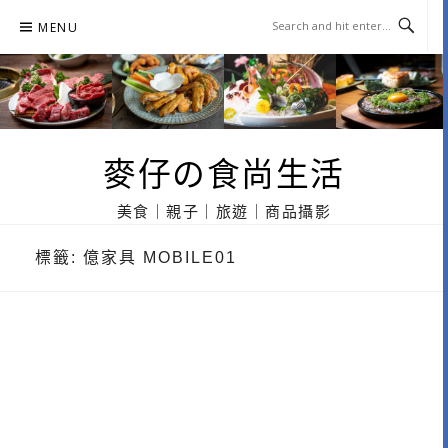
Skip
MENU
to
content
麥仔の食尚生活
美食｜親子｜旅遊｜商品攝影
標籤:
億家具 MOBILE01