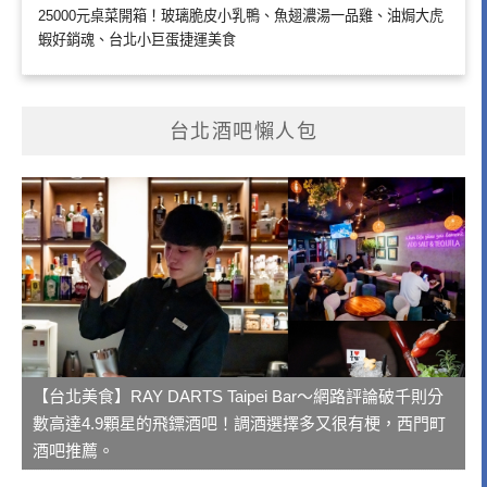
25000元桌菜開箱！玻璃脆皮小乳鴨、魚翅濃湯一品雞、油焗大虎
蝦好銷魂、台北小巨蛋捷運美食
台北酒吧懶人包
【台北美食】RAY DARTS Taipei Bar～網路評論破千則分
數高達4.9顆星的飛鏢酒吧！調酒選擇多又很有梗，西門町
酒吧推薦。