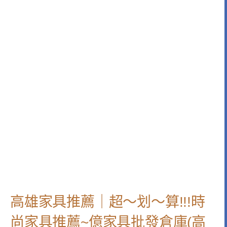
高雄家具推薦｜超～划～算!!!時
尚家具推薦~億家具批發倉庫(高