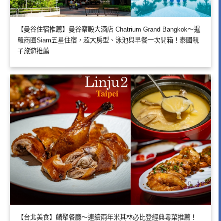
【曼谷住宿推薦】曼谷察殿大酒店 Chatrium Grand Bangkok～暹
羅商圈Siam五星住宿，超大房型、泳池與早餐一次開箱！泰國親
子旅遊推薦
【台北美食】麟聚餐廳～連續兩年米其林必比登經典粵菜推薦！