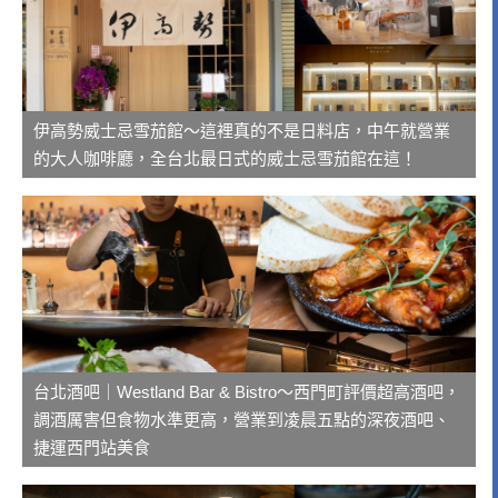
伊高勢威士忌雪茄館～這裡真的不是日料店，中午就營業
的大人咖啡廳，全台北最日式的威士忌雪茄館在這！
台北酒吧｜Westland Bar & Bistro～西門町評價超高酒吧，
調酒厲害但食物水準更高，營業到凌晨五點的深夜酒吧、
捷運西門站美食