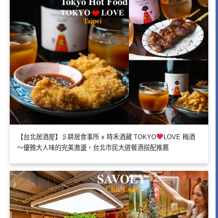
【台北居酒屋】彡耕居食事所 x 時禾酒藏 TOKYO
LOVE 梅酒
～優雅大人味的完美激盪，台北市民大道餐酒搭配推薦