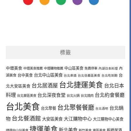
標籤
中壢美食
中山區美食
內
中壢美食推薦
中壢購物推薦
免費停車
內湖日本料理
台北中山區美食
台中美食
台
湖美食
台北串燒
台北信義區美食
台北吃到飽
台北捷運美食
台北居酒屋
台北日本
北大安區美食
料理
台北深夜食堂
台北約會餐廳
台北東區美食
台北火鍋
台北燒肉
台北美食
台北聚餐餐廳
台北鍋
台北聚餐
台北酒吧
台北餐酒館
物
大江購物中心
大安區美食
大江購物中心美食
捷運美食
新北美食
板橋居酒
捷運中山站美食
新竹美食
東區美食