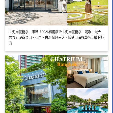
北海岸藝術季｜跟著「2026福爾摩沙北海岸藝術季－潮歌．光火
共舞」漫遊金山、石門、白沙灣與三芝，感受山海與藝術交織的魅
力