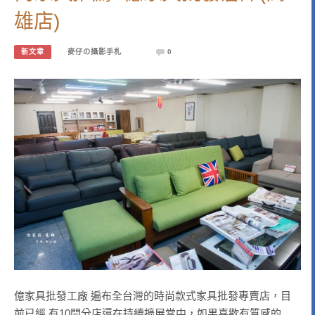
雄店)
新文章
麥仔の攝影手札
0
億家具批發工廠 遍布全台灣的時尚款式家具批發專賣店，目
前已經 有10間分店還在持續擴展當中，如果喜歡有質感的 …