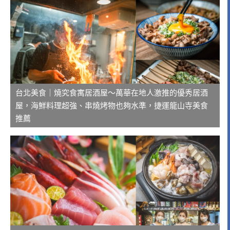
台北美食｜燒究食寓居酒屋～萬華在地人激推的優秀居酒
屋，海鮮料理超強、串燒烤物也夠水準，捷運龍山寺美食
推薦