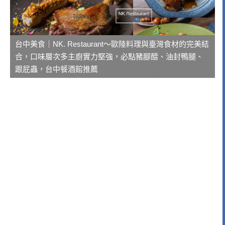
台中美食｜NK. Restaurant～歐陸料理與臺灣食材的完美結
合，口味層次多主廚實力堅強，必點豬腳醋、油封鴨腿、
跟屁蟲，台中餐酒館推薦