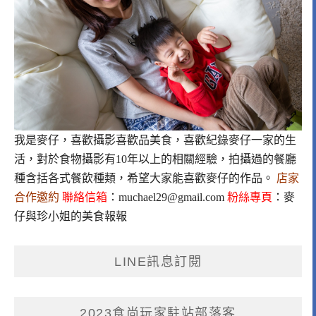
我是麥仔，喜歡攝影喜歡品美食，喜歡紀錄麥仔一家的生
活，對於食物攝影有10年以上的相關經驗，拍攝過的餐廳
種含括各式餐飲種類，希望大家能喜歡麥仔的作品。
店家
合作邀約
聯絡信箱
：
muchael29@gmail.com
粉絲專頁
：
麥
仔與珍小姐的美食報報
LINE訊息訂閱
2023食尚玩家駐站部落客