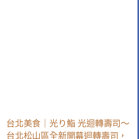
台北美食｜光り鮨 光迴轉壽司～
台北松山區全新開幕迴轉壽司，