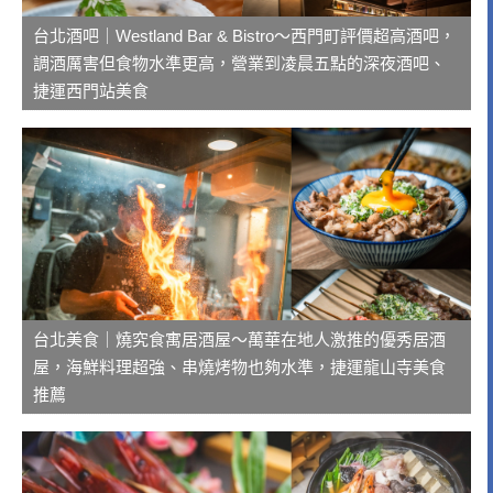
台北酒吧｜Westland Bar & Bistro～西門町評價超高酒吧，
調酒厲害但食物水準更高，營業到凌晨五點的深夜酒吧、
捷運西門站美食
台北美食｜燒究食寓居酒屋～萬華在地人激推的優秀居酒
屋，海鮮料理超強、串燒烤物也夠水準，捷運龍山寺美食
推薦