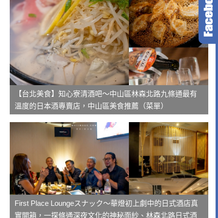
【台北美食】知心寮清酒吧～中山區林森北路九條通最有
溫度的日本酒專賣店，中山區美食推薦（菜單）
First Place Loungeスナック～華燈初上劇中的日式酒店真
實開箱，一探條通深夜文化的神秘面紗、林森北路日式酒