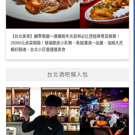
【台北美食】麟聚餐廳～連續兩年米其林必比登經典粵菜推薦！
25000元桌菜開箱！玻璃脆皮小乳鴨、魚翅濃湯一品雞、油焗大虎
蝦好銷魂、台北小巨蛋捷運美食
台北酒吧懶人包