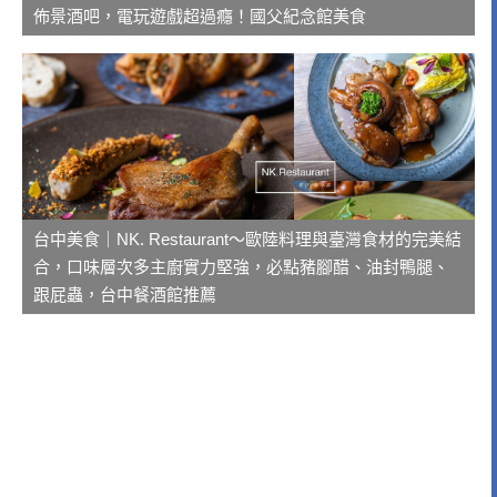
佈景酒吧，電玩遊戲超過癮！國父紀念館美食
台中美食｜NK. Restaurant～歐陸料理與臺灣食材的完美結
合，口味層次多主廚實力堅強，必點豬腳醋、油封鴨腿、
跟屁蟲，台中餐酒館推薦