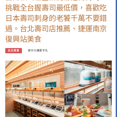
挑戰全台握壽司最低價，喜歡吃
日本壽司刺身的老饕千萬不要錯
過。台北壽司店推薦、捷運南京
復興站美食
台北美食
麥仔の攝影手札