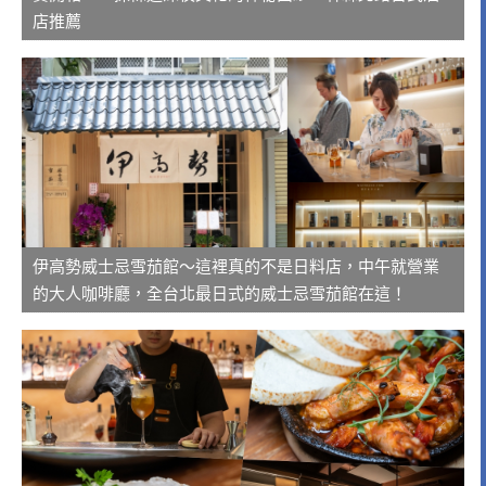
店推薦
伊高勢威士忌雪茄館～這裡真的不是日料店，中午就營業
的大人咖啡廳，全台北最日式的威士忌雪茄館在這！