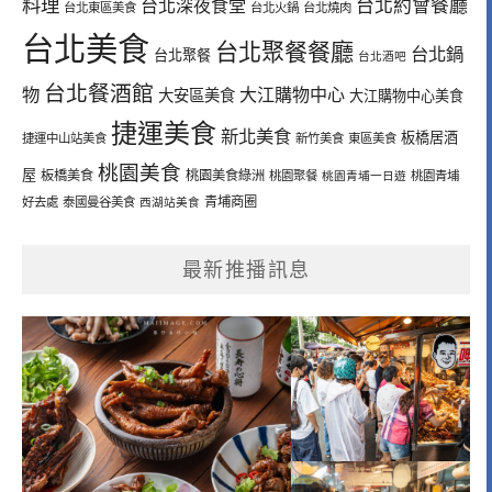
料理
台北深夜食堂
台北約會餐廳
台北東區美食
台北火鍋
台北燒肉
台北美食
台北聚餐餐廳
台北鍋
台北聚餐
台北酒吧
台北餐酒館
物
大江購物中心
大安區美食
大江購物中心美食
捷運美食
新北美食
板橋居酒
捷運中山站美食
新竹美食
東區美食
桃園美食
屋
板橋美食
桃園美食綠洲
桃園聚餐
桃園青埔一日遊
桃園青埔
青埔商圈
好去處
泰國曼谷美食
西湖站美食
最新推播訊息