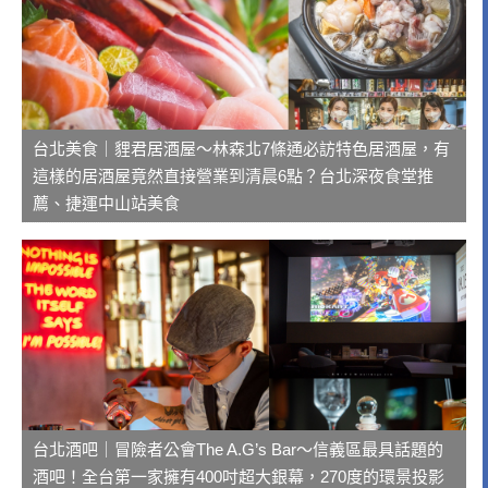
台北美食｜貍君居酒屋～林森北7條通必訪特色居酒屋，有
這樣的居酒屋竟然直接營業到清晨6點？台北深夜食堂推
薦、捷運中山站美食
台北酒吧｜冒險者公會The A.G’s Bar～信義區最具話題的
酒吧！全台第一家擁有400吋超大銀幕，270度的環景投影