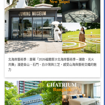
北海岸藝術季｜跟著「2026福爾摩沙北海岸藝術季－潮歌．光火
共舞」漫遊金山、石門、白沙灣與三芝，感受山海與藝術交織的魅
力