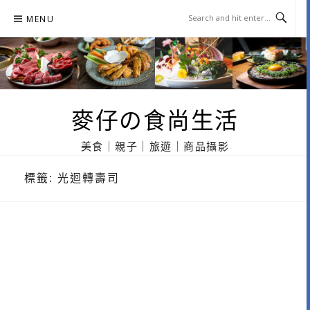
Skip
MENU
to
content
麥仔の食尚生活
美食｜親子｜旅遊｜商品攝影
標籤:
光迴轉壽司