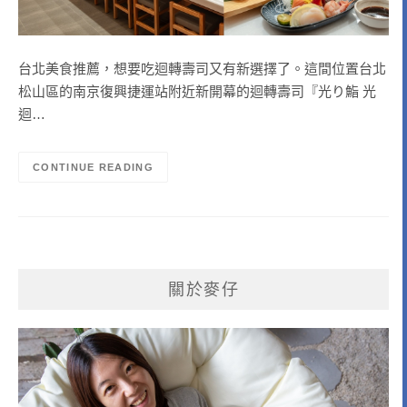
台北美食推薦，想要吃迴轉壽司又有新選擇了。這間位置台北
松山區的南京復興捷運站附近新開幕的迴轉壽司『光り鮨 光
迴…
CONTINUE READING
關於麥仔