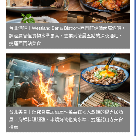
台北酒吧｜Westland Bar & Bistro～西門町評價超高酒吧，
調酒厲害但食物水準更高，營業到凌晨五點的深夜酒吧、
捷運西門站美食
台北美食｜燒究食寓居酒屋～萬華在地人激推的優秀居酒
屋，海鮮料理超強、串燒烤物也夠水準，捷運龍山寺美食
推薦