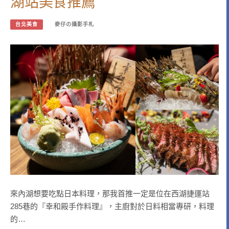
湖站美食推薦
台北美食
麥仔の攝影手札
來內湖想要吃點日本料理，那我首推一定是位在西湖捷運站
285巷的『幸和殿手作料理』，主廚對於日料相當專研，料理
的…