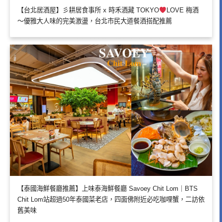
【台北居酒屋】彡耕居食事所 x 時禾酒藏 TOKYO
LOVE 梅酒
～優雅大人味的完美激盪，台北市民大道餐酒搭配推薦
【泰國海鮮餐廳推薦】上味泰海鮮餐廳 Savoey Chit Lom｜BTS
Chit Lom站超過50年泰國菜老店，四面佛附近必吃咖哩蟹，二訪依
舊美味