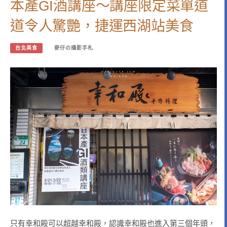
本產GI酒講座～講座限定菜單道
道令人驚艷，捷運西湖站美食
台北美食
麥仔の攝影手札
只有幸和殿可以超越幸和殿，認識幸和殿也進入第三個年頭，