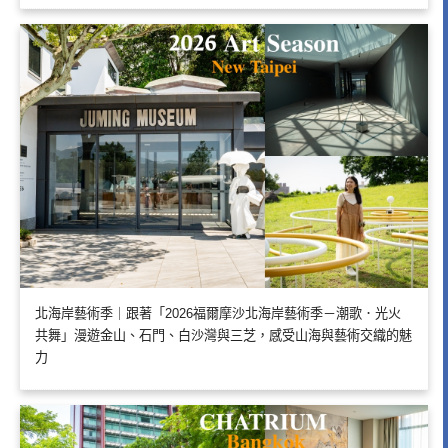
北海岸藝術季｜跟著「2026福爾摩沙北海岸藝術季－潮歌．光火
共舞」漫遊金山、石門、白沙灣與三芝，感受山海與藝術交織的魅
力