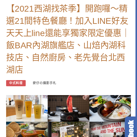
【2021西湖找茶季】開跑囉～精
選21間特色餐廳！加入LINE好友
天天上line還能享獨家限定優惠｜
飯BAR內湖旗艦店、山焙內湖科
技店、自然廚房、老先覺台北西
湖店
中式料理
麥仔の攝影手札