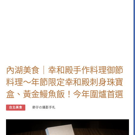
內湖美食｜幸和殿手作料理御節
料理～年節限定幸和殿刺身珠寶
盒、黃金鰻魚飯！今年圍爐首選
台北美食
麥仔の攝影手札