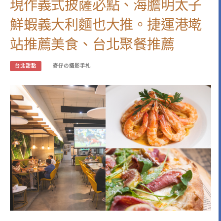
現作義式披薩必點、海膽明太子
鮮蝦義大利麵也大推。捷運港墘
站推薦美食、台北聚餐推薦
台北甜點
麥仔の攝影手札