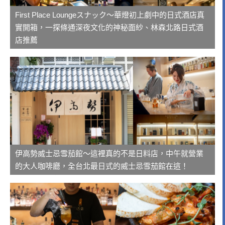
First Place Loungeスナック～華燈初上劇中的日式酒店真
實開箱，一探條通深夜文化的神秘面紗、林森北路日式酒
店推薦
伊高勢威士忌雪茄館～這裡真的不是日料店，中午就營業
的大人咖啡廳，全台北最日式的威士忌雪茄館在這！