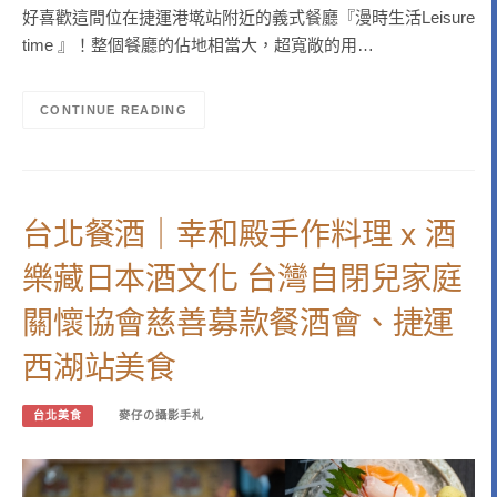
好喜歡這間位在捷運港墘站附近的義式餐廳『漫時生活Leisure
time 』！整個餐廳的佔地相當大，超寬敞的用…
CONTINUE READING
台北餐酒｜幸和殿手作料理 x 酒
樂藏日本酒文化 台灣自閉兒家庭
關懷協會慈善募款餐酒會、捷運
西湖站美食
台北美食
麥仔の攝影手札