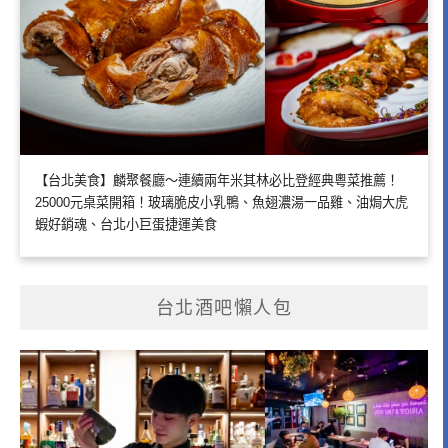
【台北美食】麟聚餐廳～連續兩年米其林必比登經典粵菜推薦！
25000元桌菜開箱！玻璃脆皮小乳鴨、魚翅濃湯一品雞、油焗大虎
蝦好銷魂、台北小巨蛋捷運美食
台北酒吧懶人包