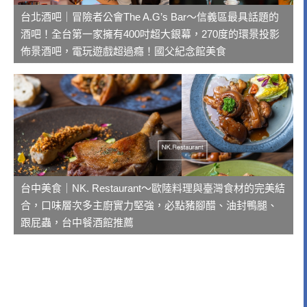
台北酒吧｜冒險者公會The A.G’s Bar～信義區最具話題的
酒吧！全台第一家擁有400吋超大銀幕，270度的環景投影
佈景酒吧，電玩遊戲超過癮！國父紀念館美食
台中美食｜NK. Restaurant～歐陸料理與臺灣食材的完美結
合，口味層次多主廚實力堅強，必點豬腳醋、油封鴨腿、
跟屁蟲，台中餐酒館推薦