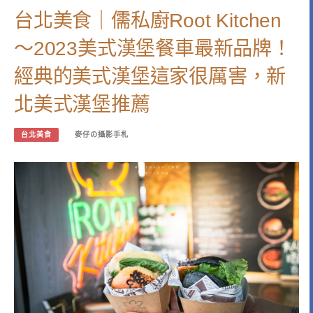
台北美食｜儒私廚Root Kitchen
～2023美式漢堡餐車最新品牌！
經典的美式漢堡這家很厲害，新
北美式漢堡推薦
台北美食
麥仔の攝影手札