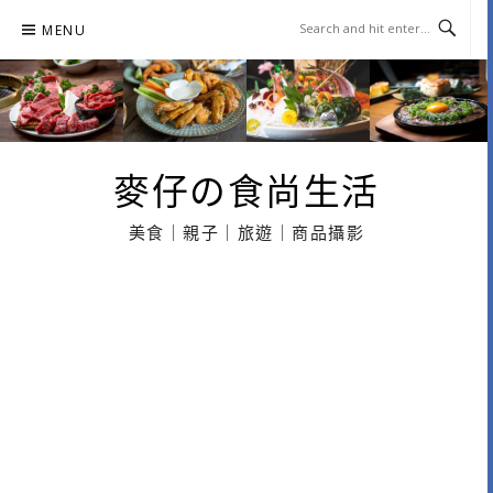
Skip
MENU
to
content
麥仔の食尚生活
美食｜親子｜旅遊｜商品攝影