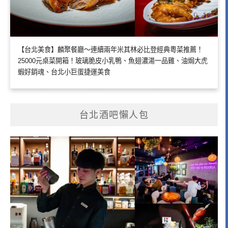
【台北美食】麟聚餐廳～連續兩年米其林必比登經典粵菜推薦！
25000元桌菜開箱！玻璃脆皮小乳鴨、魚翅濃湯一品雞、油焗大虎
蝦好銷魂、台北小巨蛋捷運美食
台北酒吧懶人包