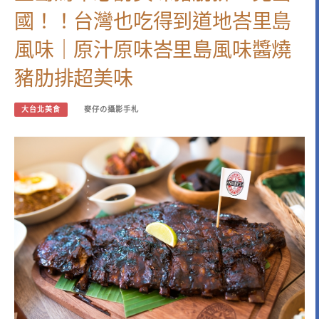
國！！台灣也吃得到道地峇里島
風味｜原汁原味峇里島風味醬燒
豬肋排超美味
大台北美食
麥仔の攝影手札