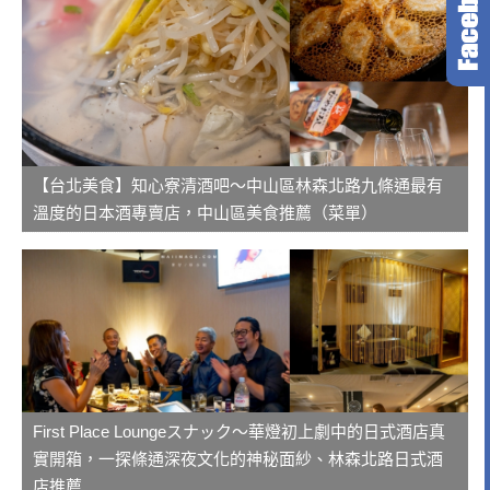
【台北美食】知心寮清酒吧～中山區林森北路九條通最有
溫度的日本酒專賣店，中山區美食推薦（菜單）
First Place Loungeスナック～華燈初上劇中的日式酒店真
實開箱，一探條通深夜文化的神秘面紗、林森北路日式酒
店推薦