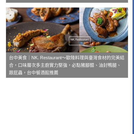
台中美食｜NK. Restaurant～歐陸料理與臺灣食材的完美結
合，口味層次多主廚實力堅強，必點豬腳醋、油封鴨腿、
跟屁蟲，台中餐酒館推薦