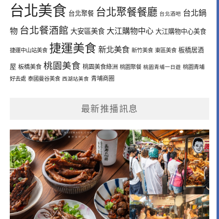
台北美食
台北聚餐餐廳
台北鍋
台北聚餐
台北酒吧
台北餐酒館
物
大江購物中心
大安區美食
大江購物中心美食
捷運美食
新北美食
板橋居酒
捷運中山站美食
新竹美食
東區美食
桃園美食
屋
板橋美食
桃園美食綠洲
桃園聚餐
桃園青埔一日遊
桃園青埔
青埔商圈
好去處
泰國曼谷美食
西湖站美食
最新推播訊息