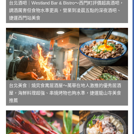
台北酒吧｜Westland Bar & Bistro～西門町評價超高酒吧，
調酒厲害但食物水準更高，營業到凌晨五點的深夜酒吧、
捷運西門站美食
台北美食｜燒究食寓居酒屋～萬華在地人激推的優秀居酒
屋，海鮮料理超強、串燒烤物也夠水準，捷運龍山寺美食
推薦