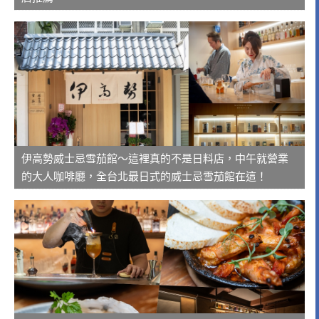
伊高勢威士忌雪茄館～這裡真的不是日料店，中午就營業
的大人咖啡廳，全台北最日式的威士忌雪茄館在這！