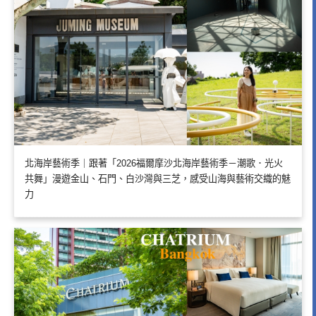
北海岸藝術季｜跟著「2026福爾摩沙北海岸藝術季－潮歌．光火
共舞」漫遊金山、石門、白沙灣與三芝，感受山海與藝術交織的魅
力