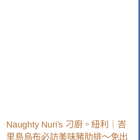
Naughty Nuri’s 刁廚。紐利｜峇
里島烏布必訪美味豬肋排～免出