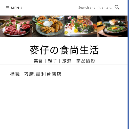
Skip
MENU
to
content
麥仔の食尚生活
美食｜親子｜旅遊｜商品攝影
標籤:
刁廚.紐利台灣店