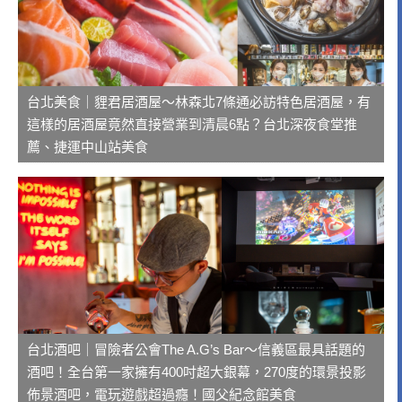
台北美食｜貍君居酒屋～林森北7條通必訪特色居酒屋，有
這樣的居酒屋竟然直接營業到清晨6點？台北深夜食堂推
薦、捷運中山站美食
台北酒吧｜冒險者公會The A.G’s Bar～信義區最具話題的
酒吧！全台第一家擁有400吋超大銀幕，270度的環景投影
佈景酒吧，電玩遊戲超過癮！國父紀念館美食