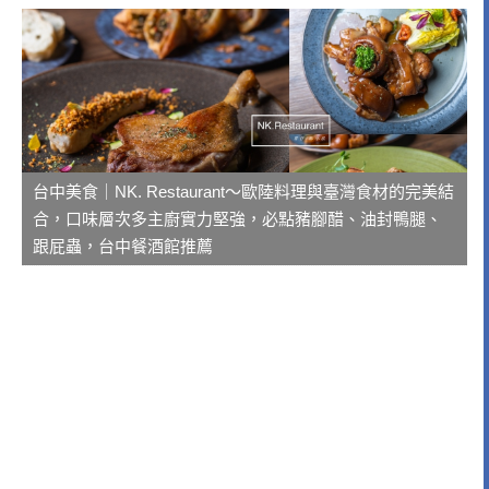
台中美食｜NK. Restaurant～歐陸料理與臺灣食材的完美結
合，口味層次多主廚實力堅強，必點豬腳醋、油封鴨腿、
跟屁蟲，台中餐酒館推薦