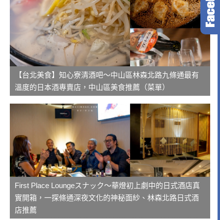
【台北美食】知心寮清酒吧～中山區林森北路九條通最有
溫度的日本酒專賣店，中山區美食推薦（菜單）
First Place Loungeスナック～華燈初上劇中的日式酒店真
實開箱，一探條通深夜文化的神秘面紗、林森北路日式酒
店推薦