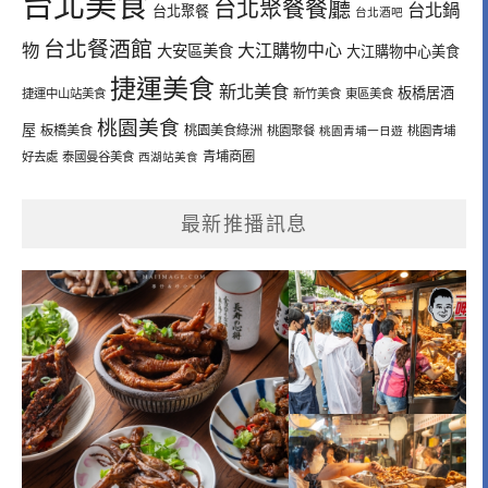
台北美食
台北聚餐餐廳
台北鍋
台北聚餐
台北酒吧
台北餐酒館
物
大江購物中心
大安區美食
大江購物中心美食
捷運美食
新北美食
板橋居酒
捷運中山站美食
新竹美食
東區美食
桃園美食
屋
板橋美食
桃園美食綠洲
桃園聚餐
桃園青埔一日遊
桃園青埔
青埔商圈
好去處
泰國曼谷美食
西湖站美食
最新推播訊息