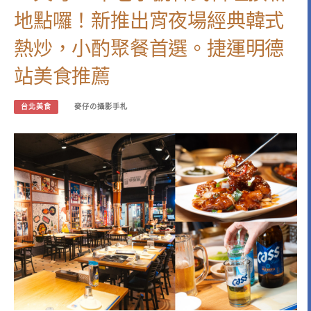
地點囉！新推出宵夜場經典韓式
熱炒，小酌聚餐首選。捷運明德
站美食推薦
台北美食
麥仔の攝影手札