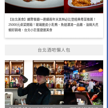
【台北美食】麟聚餐廳～連續兩年米其林必比登經典粵菜推薦！
25000元桌菜開箱！玻璃脆皮小乳鴨、魚翅濃湯一品雞、油焗大虎
蝦好銷魂、台北小巨蛋捷運美食
台北酒吧懶人包