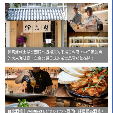
伊高勢威士忌雪茄館～這裡真的不是日料店，中午就營業
的大人咖啡廳，全台北最日式的威士忌雪茄館在這！
台北酒吧｜Westland Bar & Bistro～西門町評價超高酒吧，