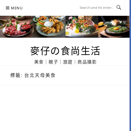
Skip
MENU
to
content
麥仔の食尚生活
美食｜親子｜旅遊｜商品攝影
標籤:
台北天母美食