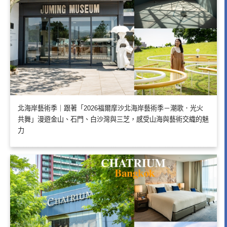
北海岸藝術季｜跟著「2026福爾摩沙北海岸藝術季－潮歌．光火
共舞」漫遊金山、石門、白沙灣與三芝，感受山海與藝術交織的魅
力