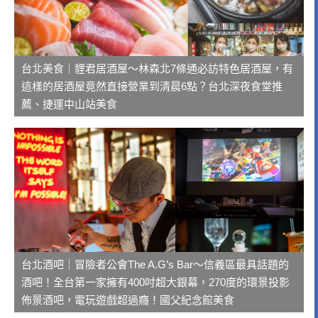
台北美食｜貍君居酒屋～林森北7條通必訪特色居酒屋，有
這樣的居酒屋竟然直接營業到清晨6點？台北深夜食堂推
薦、捷運中山站美食
台北酒吧｜冒險者公會The A.G’s Bar～信義區最具話題的
酒吧！全台第一家擁有400吋超大銀幕，270度的環景投影
佈景酒吧，電玩遊戲超過癮！國父紀念館美食