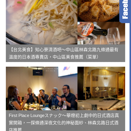
【台北美食】知心寮清酒吧～中山區林森北路九條通最有
溫度的日本酒專賣店，中山區美食推薦（菜單）
First Place Loungeスナック～華燈初上劇中的日式酒店真
實開箱，一探條通深夜文化的神秘面紗、林森北路日式酒
店推薦