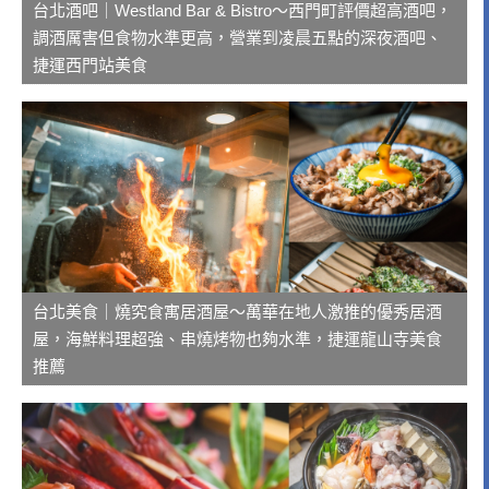
台北酒吧｜Westland Bar & Bistro～西門町評價超高酒吧，
調酒厲害但食物水準更高，營業到凌晨五點的深夜酒吧、
捷運西門站美食
台北美食｜燒究食寓居酒屋～萬華在地人激推的優秀居酒
屋，海鮮料理超強、串燒烤物也夠水準，捷運龍山寺美食
推薦