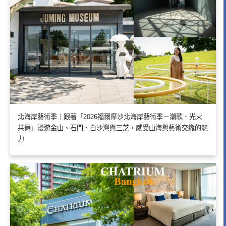
北海岸藝術季｜跟著「2026福爾摩沙北海岸藝術季－潮歌．光火
共舞」漫遊金山、石門、白沙灣與三芝，感受山海與藝術交織的魅
力