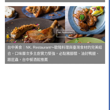
台中美食｜NK. Restaurant～歐陸料理與臺灣食材的完美結
合，口味層次多主廚實力堅強，必點豬腳醋、油封鴨腿、
跟屁蟲，台中餐酒館推薦