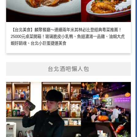
【台北美食】麟聚餐廳～連續兩年米其林必比登經典粵菜推薦！
25000元桌菜開箱！玻璃脆皮小乳鴨、魚翅濃湯一品雞、油焗大虎
蝦好銷魂、台北小巨蛋捷運美食
台北酒吧懶人包