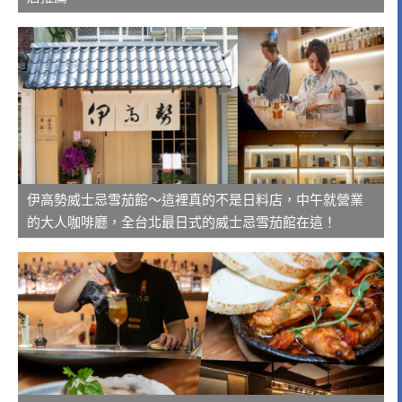
伊高勢威士忌雪茄館～這裡真的不是日料店，中午就營業
的大人咖啡廳，全台北最日式的威士忌雪茄館在這！