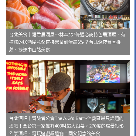
台北美食｜貍君居酒屋～林森北7條通必訪特色居酒屋，有
這樣的居酒屋竟然直接營業到清晨6點？台北深夜食堂推
薦、捷運中山站美食
台北酒吧｜冒險者公會The A.G’s Bar～信義區最具話題的
酒吧！全台第一家擁有400吋超大銀幕，270度的環景投影
佈景酒吧，電玩遊戲超過癮！國父紀念館美食