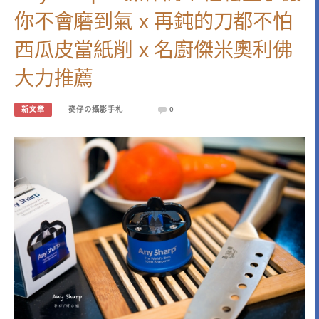
你不會磨到氣 x 再鈍的刀都不怕
西瓜皮當紙削 x 名廚傑米奧利佛
大力推薦
新文章
麥仔の攝影手札
0