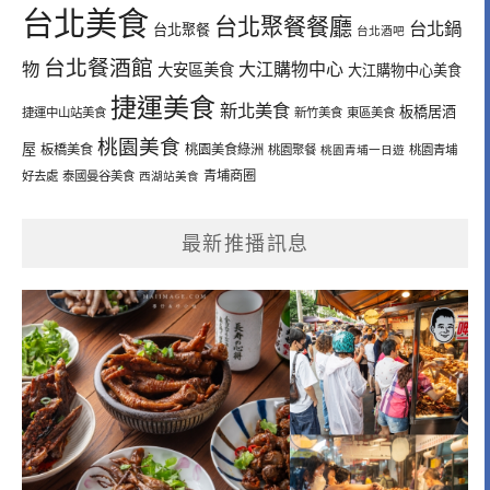
台北美食
台北聚餐餐廳
台北鍋
台北聚餐
台北酒吧
台北餐酒館
物
大江購物中心
大安區美食
大江購物中心美食
捷運美食
新北美食
板橋居酒
捷運中山站美食
新竹美食
東區美食
桃園美食
屋
板橋美食
桃園美食綠洲
桃園聚餐
桃園青埔一日遊
桃園青埔
青埔商圈
好去處
泰國曼谷美食
西湖站美食
最新推播訊息