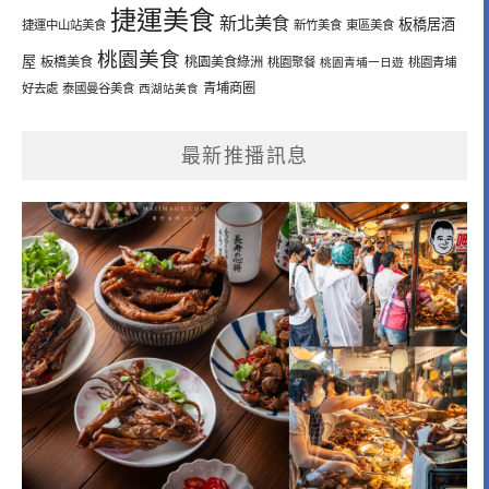
捷運美食
新北美食
板橋居酒
捷運中山站美食
新竹美食
東區美食
桃園美食
屋
板橋美食
桃園美食綠洲
桃園聚餐
桃園青埔一日遊
桃園青埔
青埔商圈
好去處
泰國曼谷美食
西湖站美食
最新推播訊息