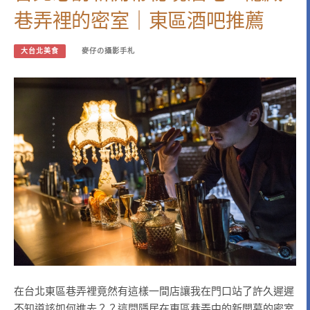
巷弄裡的密室｜東區酒吧推薦
大台北美食
麥仔の攝影手札
在台北東區巷弄裡竟然有這樣一間店讓我在門口站了許久遲遲
不知道該如何進去？？這間隱居在東區巷弄中的新開幕的密室