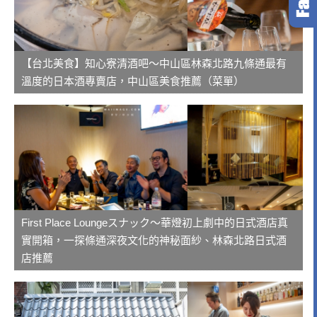
【台北美食】知心寮清酒吧～中山區林森北路九條通最有
溫度的日本酒專賣店，中山區美食推薦（菜單）
First Place Loungeスナック～華燈初上劇中的日式酒店真
實開箱，一探條通深夜文化的神秘面紗、林森北路日式酒
店推薦