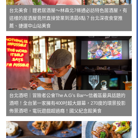
台北美食｜貍君居酒屋～林森北7條通必訪特色居酒屋，有
這樣的居酒屋竟然直接營業到清晨6點？台北深夜食堂推
薦、捷運中山站美食
台北酒吧｜冒險者公會The A.G’s Bar～信義區最具話題的
酒吧！全台第一家擁有400吋超大銀幕，270度的環景投影
佈景酒吧，電玩遊戲超過癮！國父紀念館美食