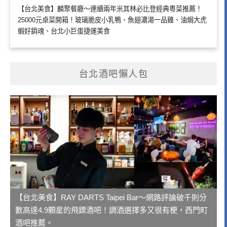
【台北美食】麟聚餐廳～連續兩年米其林必比登經典粵菜推薦！
25000元桌菜開箱！玻璃脆皮小乳鴨、魚翅濃湯一品雞、油焗大虎
蝦好銷魂、台北小巨蛋捷運美食
台北酒吧懶人包
【台北美食】RAY DARTS Taipei Bar～網路評論破千則分
數高達4.9顆星的飛鏢酒吧！調酒選擇多又很有梗，西門町
酒吧推薦。