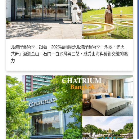
北海岸藝術季｜跟著「2026福爾摩沙北海岸藝術季－潮歌．光火
共舞」漫遊金山、石門、白沙灣與三芝，感受山海與藝術交織的魅
力