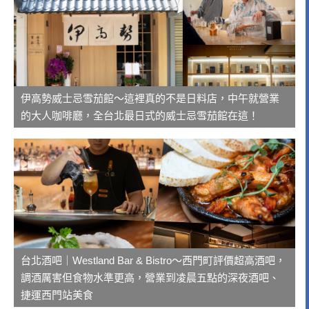
伊高勢威士忌雪茄館～這裡真的不是日料店，中午就營業
的大人咖啡廳，全台北最日式的威士忌雪茄館在這！
台北酒吧｜Westland Bar & Bistro～西門町評價超高酒吧，
調酒厲害但食物水準更高，營業到凌晨五點的深夜酒吧、
捷運西門站美食