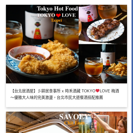
【台北居酒屋】彡耕居食事所 x 時禾酒藏 TOKYO
LOVE 梅酒
～優雅大人味的完美激盪，台北市民大道餐酒搭配推薦