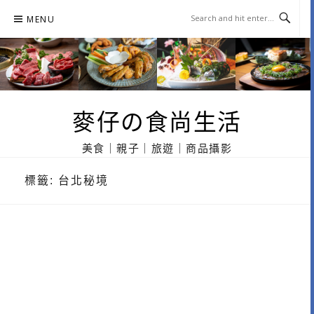
Skip
MENU
to
content
麥仔の食尚生活
美食｜親子｜旅遊｜商品攝影
標籤:
台北秘境