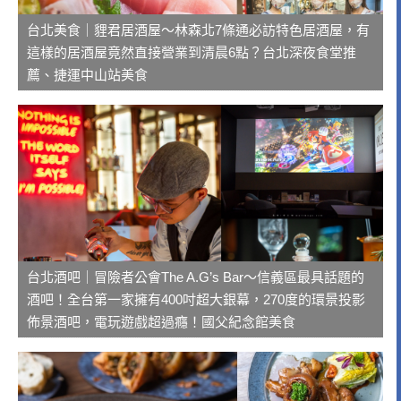
台北美食｜貍君居酒屋～林森北7條通必訪特色居酒屋，有
這樣的居酒屋竟然直接營業到清晨6點？台北深夜食堂推
薦、捷運中山站美食
台北酒吧｜冒險者公會The A.G’s Bar～信義區最具話題的
酒吧！全台第一家擁有400吋超大銀幕，270度的環景投影
佈景酒吧，電玩遊戲超過癮！國父紀念館美食