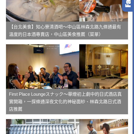
【台北美食】知心寮清酒吧～中山區林森北路九條通最有
溫度的日本酒專賣店，中山區美食推薦（菜單）
First Place Loungeスナック～華燈初上劇中的日式酒店真
實開箱，一探條通深夜文化的神秘面紗、林森北路日式酒
店推薦