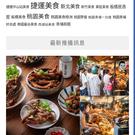
捷運美食
新北美食
板橋居酒
捷運中山站美食
新竹美食
東區美食
桃園美食
屋
板橋美食
桃園美食綠洲
桃園聚餐
桃園青埔一日遊
桃園青埔
青埔商圈
好去處
泰國曼谷美食
西湖站美食
最新推播訊息