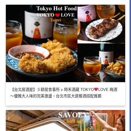
【台北居酒屋】彡耕居食事所 x 時禾酒藏 TOKYO
LOVE 梅酒
～優雅大人味的完美激盪，台北市民大道餐酒搭配推薦