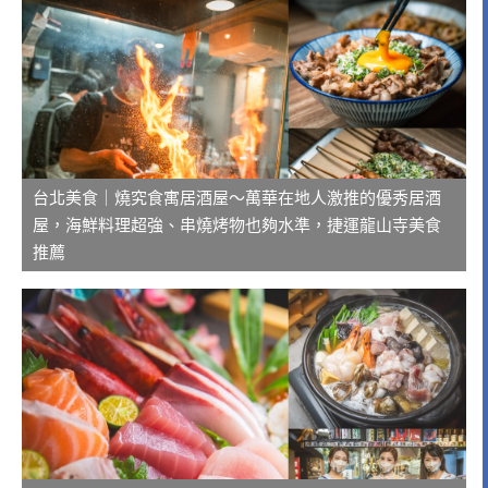
台北美食｜燒究食寓居酒屋～萬華在地人激推的優秀居酒
屋，海鮮料理超強、串燒烤物也夠水準，捷運龍山寺美食
推薦