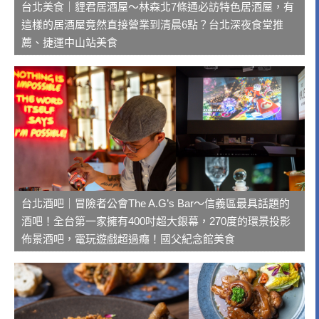
台北美食｜貍君居酒屋～林森北7條通必訪特色居酒屋，有
這樣的居酒屋竟然直接營業到清晨6點？台北深夜食堂推
薦、捷運中山站美食
台北酒吧｜冒險者公會The A.G’s Bar～信義區最具話題的
酒吧！全台第一家擁有400吋超大銀幕，270度的環景投影
佈景酒吧，電玩遊戲超過癮！國父紀念館美食