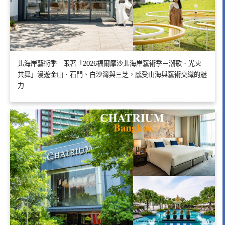
北海岸藝術季｜跟著「2026福爾摩沙北海岸藝術季－潮歌．光火
共舞」漫遊金山、石門、白沙灣與三芝，感受山海與藝術交織的魅
力