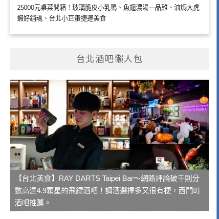
25000元桌菜開箱！玻璃脆皮小乳鴨、魚翅濃湯一品雞、油焗大虎
蝦好銷魂、台北小巨蛋捷運美食
台北酒吧懶人包
【台北美食】RAY DARTS Taipei Bar～網路評論破千則分
數高達4.9顆星的飛鏢酒吧！調酒選擇多又很有梗，西門町
酒吧推薦。