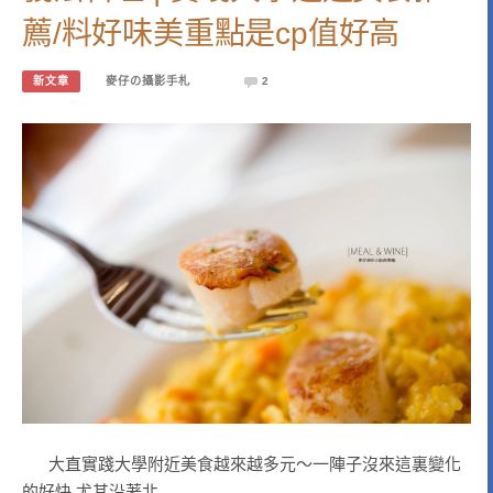
薦/料好味美重點是cp值好高
新文章
麥仔の攝影手札
2
大直實踐大學附近美食越來越多元～一陣子沒來這裏變化
的好快 尤其沿著北…