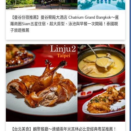
【曼谷住宿推薦】曼谷察殿大酒店 Chatrium Grand Bangkok～暹
羅商圈Siam五星住宿，超大房型、泳池與早餐一次開箱！泰國親
子旅遊推薦
【台北美食】麟聚餐廳～連續兩年米其林必比登經典粵菜推薦！