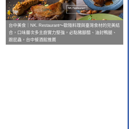
台中美食｜NK. Restaurant～歐陸料理與臺灣食材的完美結
合，口味層次多主廚實力堅強，必點豬腳醋、油封鴨腿、
跟屁蟲，台中餐酒館推薦