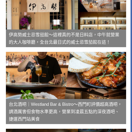
伊高勢威士忌雪茄館～這裡真的不是日料店，中午就營業
的大人咖啡廳，全台北最日式的威士忌雪茄館在這！
台北酒吧｜Westland Bar & Bistro～西門町評價超高酒吧，
調酒厲害但食物水準更高，營業到凌晨五點的深夜酒吧、
捷運西門站美食