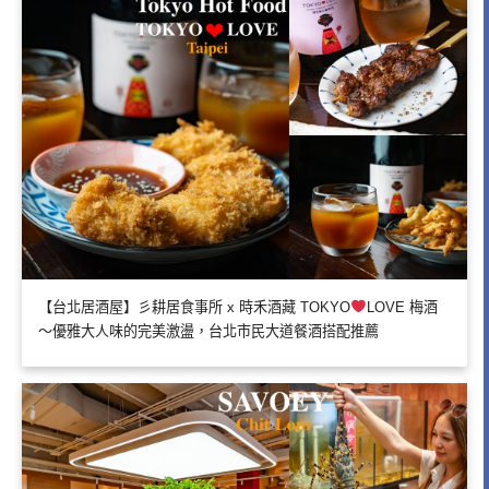
【台北居酒屋】彡耕居食事所 x 時禾酒藏 TOKYO
LOVE 梅酒
～優雅大人味的完美激盪，台北市民大道餐酒搭配推薦