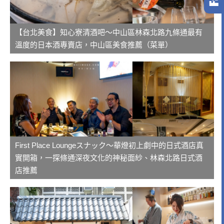
【台北美食】知心寮清酒吧～中山區林森北路九條通最有
溫度的日本酒專賣店，中山區美食推薦（菜單）
First Place Loungeスナック～華燈初上劇中的日式酒店真
實開箱，一探條通深夜文化的神秘面紗、林森北路日式酒
店推薦