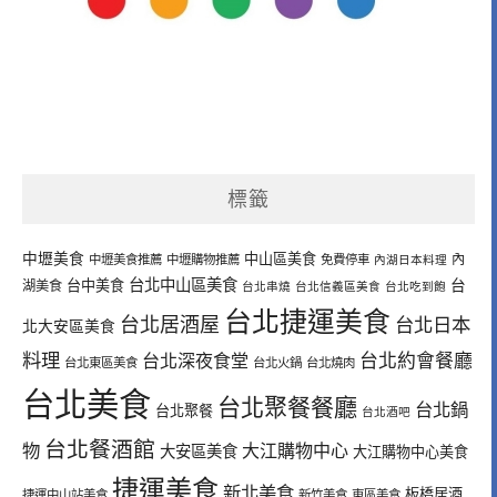
標籤
中壢美食
中山區美食
內
中壢美食推薦
中壢購物推薦
免費停車
內湖日本料理
台北中山區美食
台中美食
台
湖美食
台北串燒
台北信義區美食
台北吃到飽
台北捷運美食
台北居酒屋
台北日本
北大安區美食
料理
台北深夜食堂
台北約會餐廳
台北東區美食
台北火鍋
台北燒肉
台北美食
台北聚餐餐廳
台北鍋
台北聚餐
台北酒吧
台北餐酒館
物
大江購物中心
大安區美食
大江購物中心美食
捷運美食
新北美食
板橋居酒
捷運中山站美食
新竹美食
東區美食