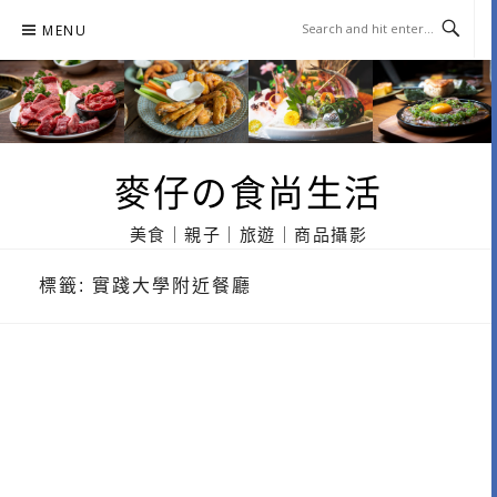
Skip
MENU
to
content
麥仔の食尚生活
美食｜親子｜旅遊｜商品攝影
標籤:
實踐大學附近餐廳