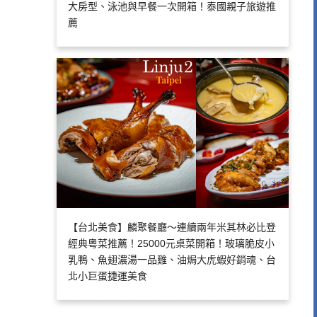
大房型、泳池與早餐一次開箱！泰國親子旅遊推
薦
【台北美食】麟聚餐廳～連續兩年米其林必比登
經典粵菜推薦！25000元桌菜開箱！玻璃脆皮小
乳鴨、魚翅濃湯一品雞、油焗大虎蝦好銷魂、台
北小巨蛋捷運美食