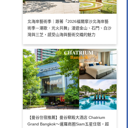
北海岸藝術季｜跟著「2026福爾摩沙北海岸藝
術季－潮歌．光火共舞」漫遊金山、石門、白沙
灣與三芝，感受山海與藝術交織的魅力
【曼谷住宿推薦】曼谷察殿大酒店 Chatrium
Grand Bangkok～暹羅商圈Siam五星住宿，超