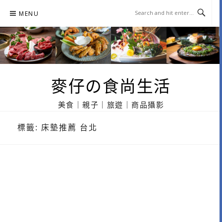
Skip
MENU
to
content
麥仔の食尚生活
美食｜親子｜旅遊｜商品攝影
標籤:
床墊推薦 台北