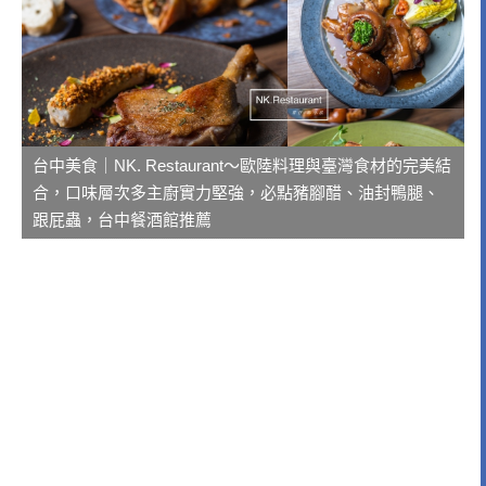
台中美食｜NK. Restaurant～歐陸料理與臺灣食材的完美結
合，口味層次多主廚實力堅強，必點豬腳醋、油封鴨腿、
跟屁蟲，台中餐酒館推薦