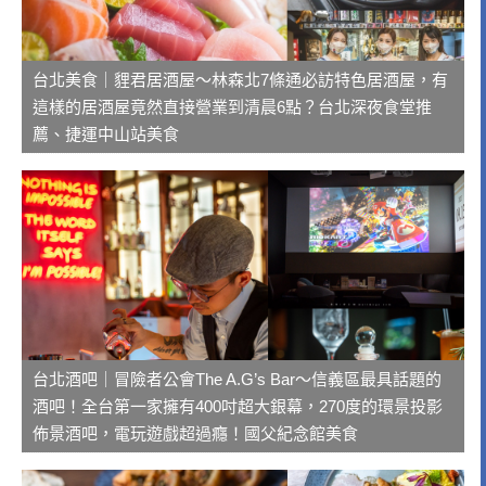
台北美食｜貍君居酒屋～林森北7條通必訪特色居酒屋，有
這樣的居酒屋竟然直接營業到清晨6點？台北深夜食堂推
薦、捷運中山站美食
台北酒吧｜冒險者公會The A.G’s Bar～信義區最具話題的
酒吧！全台第一家擁有400吋超大銀幕，270度的環景投影
佈景酒吧，電玩遊戲超過癮！國父紀念館美食