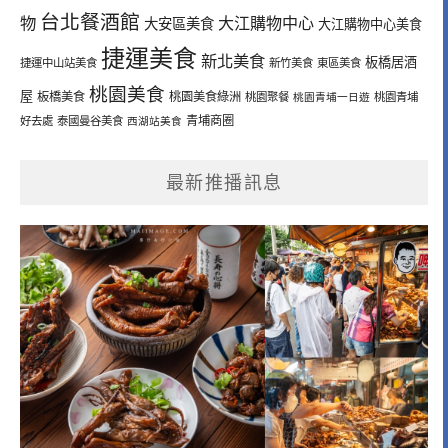
台北餐酒館
物
大江購物中心
大安區美食
大江購物中心美食
捷運美食
新北美食
板橋居酒
捷運中山站美食
新竹美食
東區美食
桃園美食
屋
板橋美食
桃園美食綠洲
桃園聚餐
桃園青埔一日遊
桃園青埔
青埔商圈
好去處
泰國曼谷美食
西湖站美食
最新推播訊息