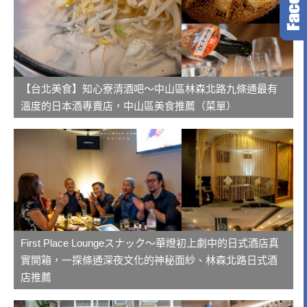
【台北美食】知心寮清酒吧～中山區林森北路九條通最有
溫度的日本酒專賣店，中山區美食推薦（菜單）
First Place Loungeスナック～華燈初上劇中的日式酒店真
實開箱，一探條通深夜文化的神秘面紗、林森北路日式酒
店推薦