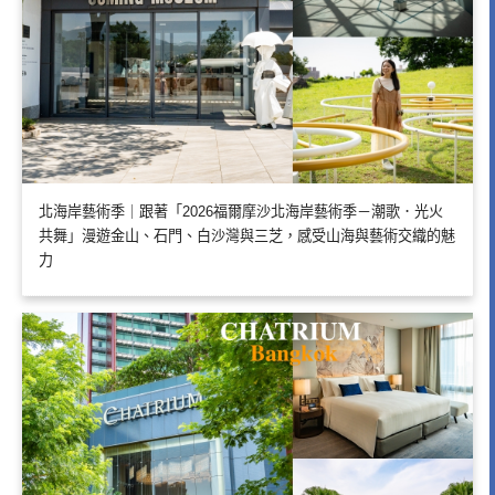
北海岸藝術季｜跟著「2026福爾摩沙北海岸藝術季－潮歌．光火
共舞」漫遊金山、石門、白沙灣與三芝，感受山海與藝術交織的魅
力