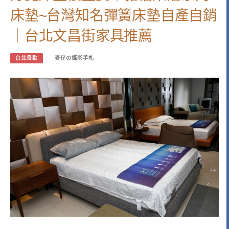
床墊~台灣知名彈簧床墊自產自銷
｜台北文昌街家具推薦
台北景點
麥仔の攝影手札