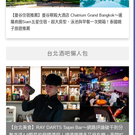
【曼谷住宿推薦】曼谷察殿大酒店 Chatrium Grand Bangkok～暹
羅商圈Siam五星住宿，超大房型、泳池與早餐一次開箱！泰國親
子旅遊推薦
台北酒吧懶人包
【台北美食】RAY DARTS Taipei Bar～網路評論破千則分
數高達4.9顆星的飛鏢酒吧！調酒選擇多又很有梗，西門町