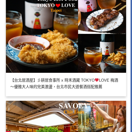
【台北居酒屋】彡耕居食事所 x 時禾酒藏 TOKYO
LOVE 梅酒
～優雅大人味的完美激盪，台北市民大道餐酒搭配推薦