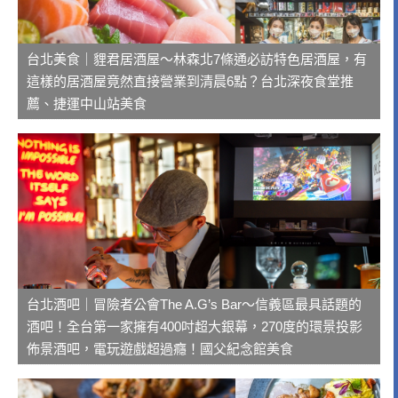
台北美食｜貍君居酒屋～林森北7條通必訪特色居酒屋，有
這樣的居酒屋竟然直接營業到清晨6點？台北深夜食堂推
薦、捷運中山站美食
台北酒吧｜冒險者公會The A.G’s Bar～信義區最具話題的
酒吧！全台第一家擁有400吋超大銀幕，270度的環景投影
佈景酒吧，電玩遊戲超過癮！國父紀念館美食