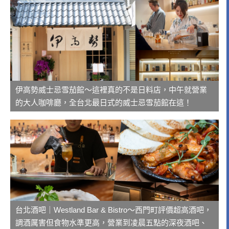
伊高勢威士忌雪茄館～這裡真的不是日料店，中午就營業
的大人咖啡廳，全台北最日式的威士忌雪茄館在這！
台北酒吧｜Westland Bar & Bistro～西門町評價超高酒吧，
調酒厲害但食物水準更高，營業到凌晨五點的深夜酒吧、