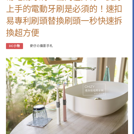
上手的電動牙刷是必須的！速扣
易專利刷頭替換刷頭一秒快速拆
換超方便
3C小物
麥仔の攝影手札