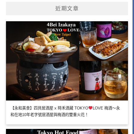
近期文章
【永和美食】四貝居酒屋 x 時禾酒藏 TOKYO
LOVE 梅酒～永
和在地10年老字號居酒屋與梅酒的雙重火花！