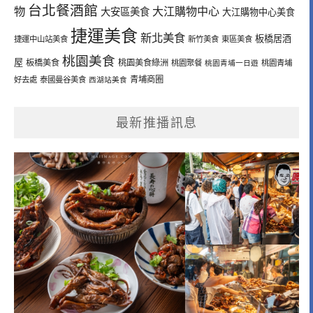
台北餐酒館
物
大江購物中心
大安區美食
大江購物中心美食
捷運美食
新北美食
板橋居酒
捷運中山站美食
新竹美食
東區美食
桃園美食
屋
板橋美食
桃園美食綠洲
桃園聚餐
桃園青埔一日遊
桃園青埔
青埔商圈
好去處
泰國曼谷美食
西湖站美食
最新推播訊息