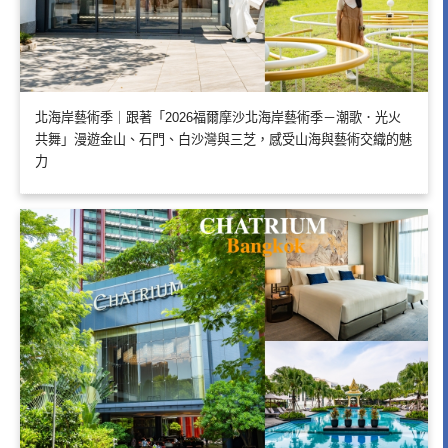
北海岸藝術季｜跟著「2026福爾摩沙北海岸藝術季－潮歌．光火
共舞」漫遊金山、石門、白沙灣與三芝，感受山海與藝術交織的魅
力