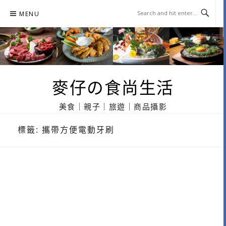
Skip
MENU
to
content
麥仔の食尚生活
美食｜親子｜旅遊｜商品攝影
標籤:
攜帶方便電動牙刷