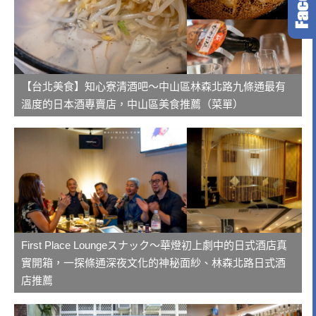
【台北美食】知心寮清酒吧～中山區林森北路九條通最有
溫度的日本酒專賣店，中山區美食推薦（菜單）
First Place Loungeスナック～華燈初上劇中的日式酒店真
實開箱，一探條通深夜文化的神秘面紗、林森北路日式酒
店推薦