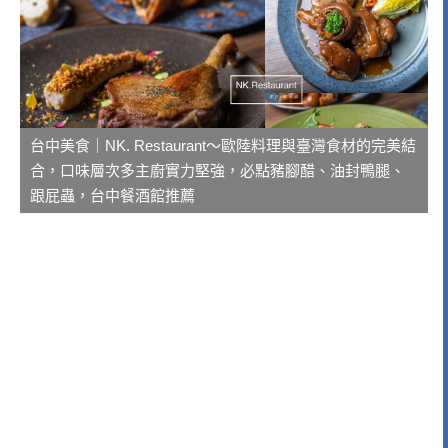
台中美食｜NK. Restaurant～歐陸料理與臺灣食材的完美結
合，口味層次多主廚實力堅強，必點豬腳醋、油封鴨腿、
跟屁蟲，台中餐酒館推薦