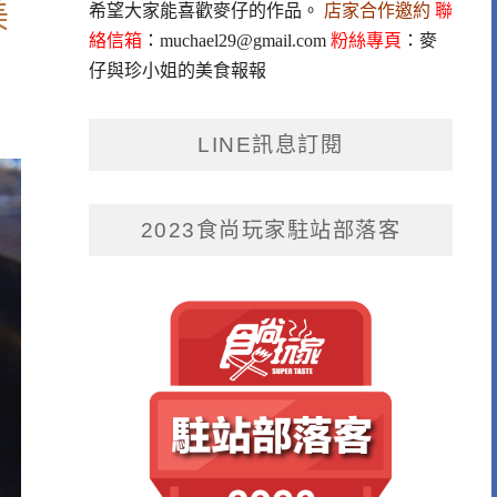
美
希望大家能喜歡麥仔的作品。
店家合作邀約
聯
絡信箱
：
muchael29@gmail.com
粉絲專頁
：
麥
仔與珍小姐的美食報報
LINE訊息訂閱
2023食尚玩家駐站部落客