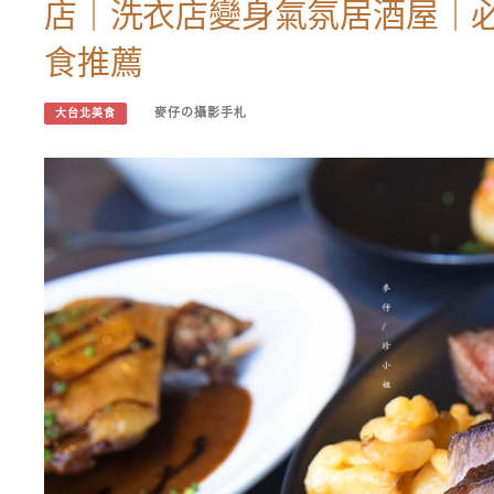
店｜洗衣店變身氣氛居酒屋｜
食推薦
麥仔の攝影手札
大台北美食