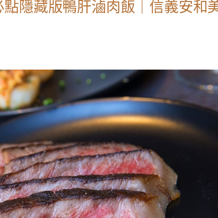
必點隱藏版鴨肝滷肉飯｜信義安和