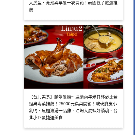
大房型、泳池與早餐一次開箱！泰國親子旅遊推
薦
【台北美食】麟聚餐廳～連續兩年米其林必比登
經典粵菜推薦！25000元桌菜開箱！玻璃脆皮小
乳鴨、魚翅濃湯一品雞、油焗大虎蝦好銷魂、台
北小巨蛋捷運美食