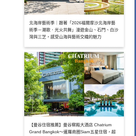
北海岸藝術季｜跟著「2026福爾摩沙北海岸藝
術季－潮歌．光火共舞」漫遊金山、石門、白沙
灣與三芝，感受山海與藝術交織的魅力
【曼谷住宿推薦】曼谷察殿大酒店 Chatrium
Grand Bangkok～暹羅商圈Siam五星住宿，超