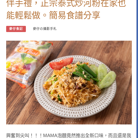
伴手禮，正宗泰式炒河粉在家也
能輕鬆做。簡易食譜分享
麥仔食記
麥仔の攝影手札
興奮到尖叫！！！MAMA泡麵竟然推出全新口味，而且還是我