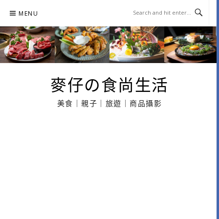
Skip
MENU
to
content
麥仔の食尚生活
美食｜親子｜旅遊｜商品攝影