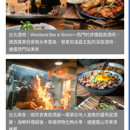
台北酒吧｜Westland Bar & Bistro～西門町評價超高酒吧，
調酒厲害但食物水準更高，營業到凌晨五點的深夜酒吧、
捷運西門站美食
台北美食｜燒究食寓居酒屋～萬華在地人激推的優秀居酒
屋，海鮮料理超強、串燒烤物也夠水準，捷運龍山寺美食
推薦