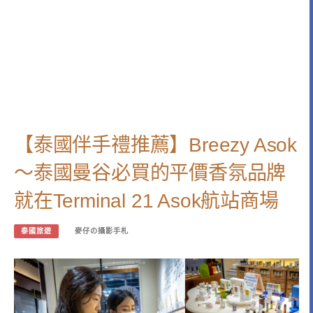
【泰國伴手禮推薦】Breezy Asok
～泰國曼谷必買的平價香氛品牌
就在Terminal 21 Asok航站商場
泰國旅遊
麥仔の攝影手札