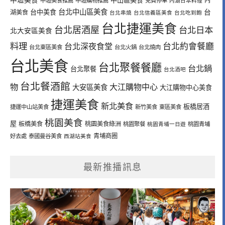
中壢美食
中山區美食
內
中壢美食推薦
中壢購物推薦
免費停車
內湖日本料理
台北中山區美食
台中美食
台
湖美食
台北串燒
台北信義區美食
台北吃到飽
台北捷運美食
台北居酒屋
台北日本
北大安區美食
料理
台北深夜食堂
台北約會餐廳
台北東區美食
台北火鍋
台北燒肉
台北美食
台北聚餐餐廳
台北鍋
台北聚餐
台北酒吧
台北餐酒館
物
大江購物中心
大安區美食
大江購物中心美食
捷運美食
新北美食
板橋居酒
捷運中山站美食
新竹美食
東區美食
桃園美食
屋
板橋美食
桃園美食綠洲
桃園聚餐
桃園青埔一日遊
桃園青埔
青埔商圈
好去處
泰國曼谷美食
西湖站美食
最新推播訊息