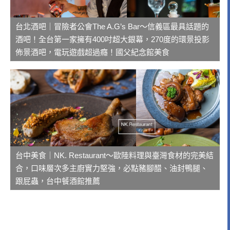
台北酒吧｜冒險者公會The A.G’s Bar～信義區最具話題的
酒吧！全台第一家擁有400吋超大銀幕，270度的環景投影
佈景酒吧，電玩遊戲超過癮！國父紀念館美食
台中美食｜NK. Restaurant～歐陸料理與臺灣食材的完美結
合，口味層次多主廚實力堅強，必點豬腳醋、油封鴨腿、
跟屁蟲，台中餐酒館推薦