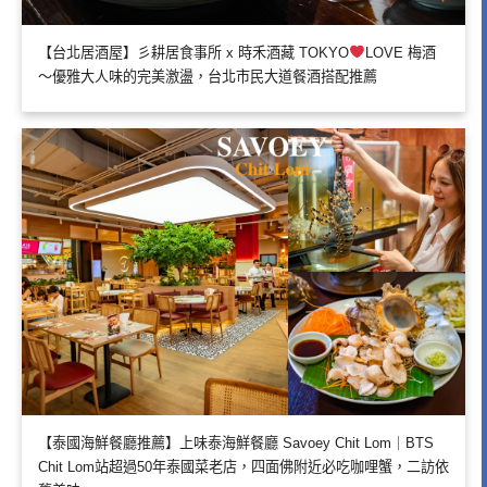
【台北居酒屋】彡耕居食事所 x 時禾酒藏 TOKYO
LOVE 梅酒
～優雅大人味的完美激盪，台北市民大道餐酒搭配推薦
【泰國海鮮餐廳推薦】上味泰海鮮餐廳 Savoey Chit Lom｜BTS
Chit Lom站超過50年泰國菜老店，四面佛附近必吃咖哩蟹，二訪依