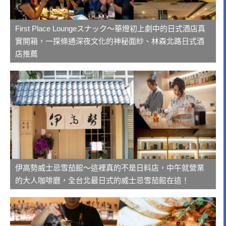
First Place Loungeスナック～華燈初上劇中的日式酒店真
實開箱，一探條通深夜文化的神秘面紗、林森北路日式酒
店推薦
伊高勢威士忌雪茄館～這裡真的不是日料店，中午就營業
的大人咖啡廳，全台北最日式的威士忌雪茄館在這！