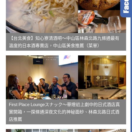
【台北美食】知心寮清酒吧～中山區林森北路九條通最有
溫度的日本酒專賣店，中山區美食推薦（菜單）
First Place Loungeスナック～華燈初上劇中的日式酒店真
實開箱，一探條通深夜文化的神秘面紗、林森北路日式酒
店推薦