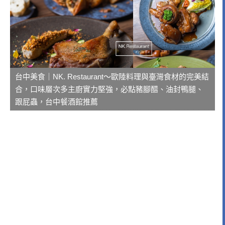
台中美食｜NK. Restaurant～歐陸料理與臺灣食材的完美結
合，口味層次多主廚實力堅強，必點豬腳醋、油封鴨腿、
跟屁蟲，台中餐酒館推薦