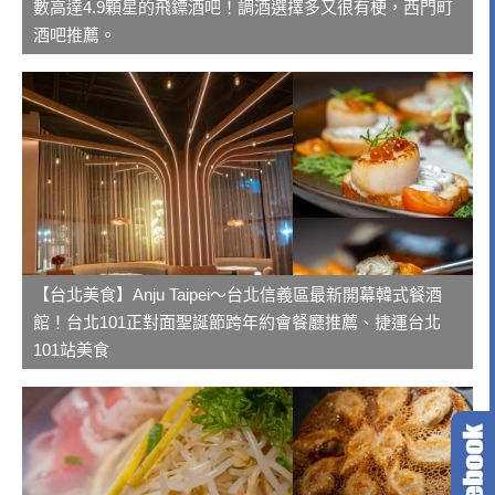
數高達4.9顆星的飛鏢酒吧！調酒選擇多又很有梗，西門町
酒吧推薦。
【台北美食】Anju Taipei～台北信義區最新開幕韓式餐酒
館！台北101正對面聖誕節跨年約會餐廳推薦、捷運台北
101站美食