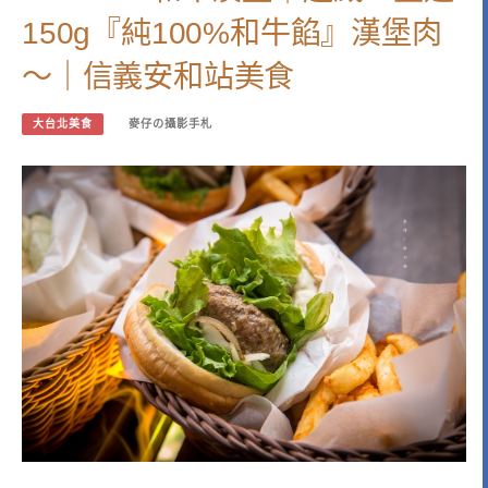
150g『純100%和牛餡』漢堡肉
～｜信義安和站美食
大台北美食
麥仔の攝影手札