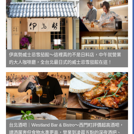
伊高勢威士忌雪茄館～這裡真的不是日料店，中午就營業
的大人咖啡廳，全台北最日式的威士忌雪茄館在這！
台北酒吧｜Westland Bar & Bistro～西門町評價超高酒吧，
調酒厲害但食物水準更高，營業到凌晨五點的深夜酒吧、