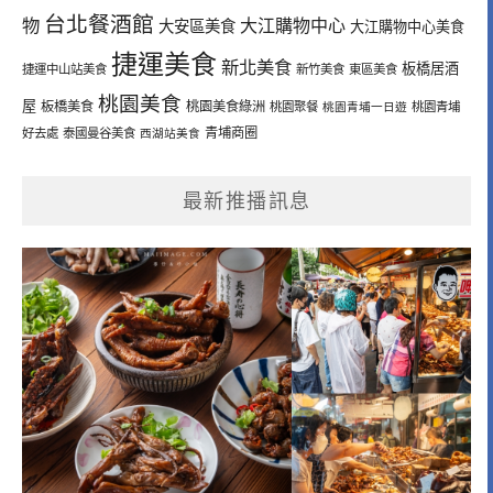
台北餐酒館
物
大江購物中心
大安區美食
大江購物中心美食
捷運美食
新北美食
板橋居酒
捷運中山站美食
新竹美食
東區美食
桃園美食
屋
板橋美食
桃園美食綠洲
桃園聚餐
桃園青埔一日遊
桃園青埔
青埔商圈
好去處
泰國曼谷美食
西湖站美食
最新推播訊息