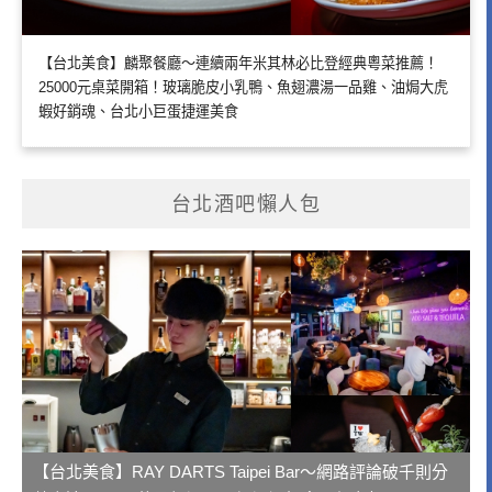
【台北美食】麟聚餐廳～連續兩年米其林必比登經典粵菜推薦！
25000元桌菜開箱！玻璃脆皮小乳鴨、魚翅濃湯一品雞、油焗大虎
蝦好銷魂、台北小巨蛋捷運美食
台北酒吧懶人包
【台北美食】RAY DARTS Taipei Bar～網路評論破千則分