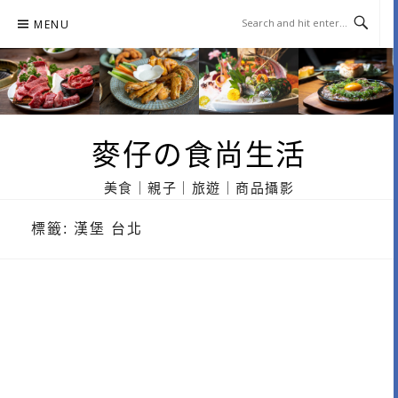
Skip
MENU
to
content
麥仔の食尚生活
美食｜親子｜旅遊｜商品攝影
標籤:
漢堡 台北