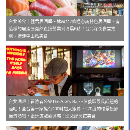
台北美食｜貍君居酒屋～林森北7條通必訪特色居酒屋，有
這樣的居酒屋竟然直接營業到清晨6點？台北深夜食堂推
薦、捷運中山站美食
台北酒吧｜冒險者公會The A.G’s Bar～信義區最具話題的
酒吧！全台第一家擁有400吋超大銀幕，270度的環景投影
佈景酒吧，電玩遊戲超過癮！國父紀念館美食