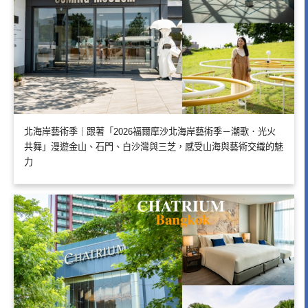
北海岸藝術季｜跟著「2026福爾摩沙北海岸藝術季－潮歌．光火
共舞」漫遊金山、石門、白沙灣與三芝，感受山海與藝術交織的魅
力