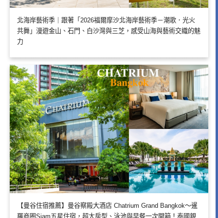
北海岸藝術季｜跟著「2026福爾摩沙北海岸藝術季－潮歌．光火
共舞」漫遊金山、石門、白沙灣與三芝，感受山海與藝術交織的魅
力
【曼谷住宿推薦】曼谷察殿大酒店 Chatrium Grand Bangkok～暹
羅商圈Siam五星住宿，超大房型、泳池與早餐一次開箱！泰國親