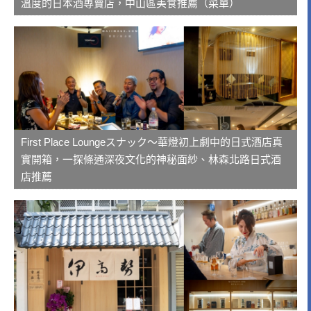
溫度的日本酒專賣店，中山區美食推薦（菜單）
First Place Loungeスナック～華燈初上劇中的日式酒店真
實開箱，一探條通深夜文化的神秘面紗、林森北路日式酒
店推薦