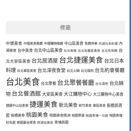
標籤
中壢美食
中山區美食
內
中壢美食推薦
中壢購物推薦
免費停車
內湖日本料理
台北中山區美食
台中美食
台
湖美食
台北串燒
台北信義區美食
台北吃到飽
台北捷運美食
台北居酒屋
台北日本
北大安區美食
料理
台北深夜食堂
台北約會餐廳
台北東區美食
台北火鍋
台北燒肉
台北美食
台北聚餐餐廳
台北鍋
台北聚餐
台北酒吧
台北餐酒館
物
大江購物中心
大安區美食
大江購物中心美食
捷運美食
新北美食
板橋居酒
捷運中山站美食
新竹美食
東區美食
桃園美食
屋
板橋美食
桃園美食綠洲
桃園聚餐
桃園青埔一日遊
桃園青埔
青埔商圈
好去處
泰國曼谷美食
西湖站美食