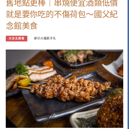
舊地點更棒｜串燒便宜酒類低價
就是要你吃的不傷荷包～國父紀
念館美食
大台北美食
麥仔の攝影手札