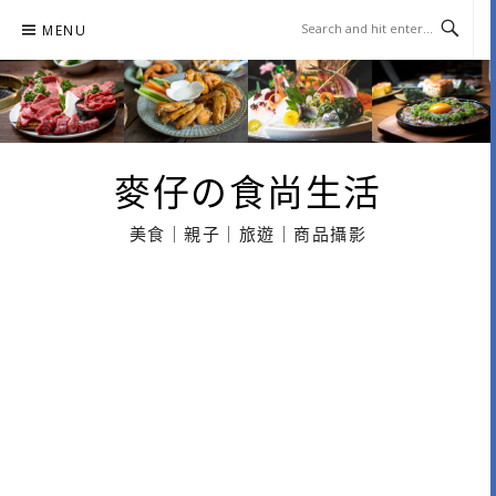
Skip
MENU
to
content
麥仔の食尚生活
美食｜親子｜旅遊｜商品攝影