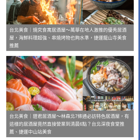
台北美食｜燒究食寓居酒屋～萬華在地人激推的優秀居酒
屋，海鮮料理超強、串燒烤物也夠水準，捷運龍山寺美食
推薦
台北美食｜貍君居酒屋～林森北7條通必訪特色居酒屋，有
這樣的居酒屋竟然直接營業到清晨6點？台北深夜食堂推
薦、捷運中山站美食