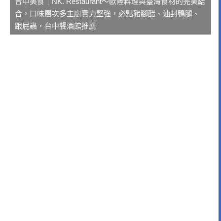
台中美食｜NK. Restaurant～歐陸料理與臺灣食材的完美結
合，口味層次多主廚實力堅強，必點豬腳醋、油封鴨腿、
跟屁蟲，台中餐酒館推薦