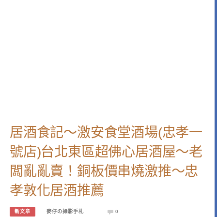
居酒食記～激安食堂酒場(忠孝一
號店)台北東區超佛心居酒屋～老
闆亂亂賣！銅板價串燒激推～忠
孝敦化居酒推薦
新文章
麥仔の攝影手札
0