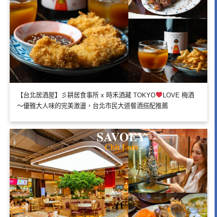
【台北居酒屋】彡耕居食事所 x 時禾酒藏 TOKYO
LOVE 梅酒
～優雅大人味的完美激盪，台北市民大道餐酒搭配推薦