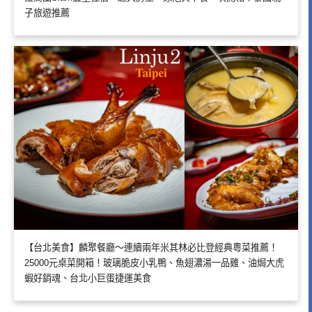
子旅遊推薦
【台北美食】麟聚餐廳～連續兩年米其林必比登經典粵菜推薦！
25000元桌菜開箱！玻璃脆皮小乳鴨、魚翅濃湯一品雞、油焗大虎
蝦好銷魂、台北小巨蛋捷運美食