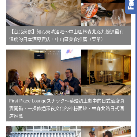
【台北美食】知心寮清酒吧～中山區林森北路九條通最有
溫度的日本酒專賣店，中山區美食推薦（菜單）
First Place Loungeスナック～華燈初上劇中的日式酒店真
實開箱，一探條通深夜文化的神秘面紗、林森北路日式酒
店推薦