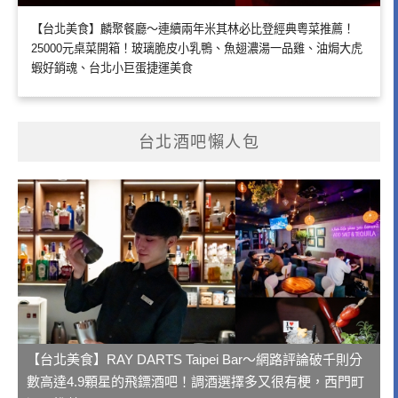
【台北美食】麟聚餐廳～連續兩年米其林必比登經典粵菜推薦！
25000元桌菜開箱！玻璃脆皮小乳鴨、魚翅濃湯一品雞、油焗大虎
蝦好銷魂、台北小巨蛋捷運美食
台北酒吧懶人包
【台北美食】RAY DARTS Taipei Bar～網路評論破千則分
數高達4.9顆星的飛鏢酒吧！調酒選擇多又很有梗，西門町