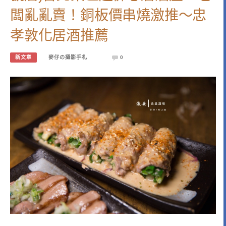
闆亂亂賣！銅板價串燒激推～忠
孝敦化居酒推薦
新文章
麥仔の攝影手札
0