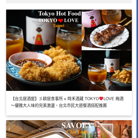
【台北居酒屋】彡耕居食事所 x 時禾酒藏 TOKYO
LOVE 梅酒
～優雅大人味的完美激盪，台北市民大道餐酒搭配推薦