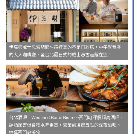
伊高勢威士忌雪茄館～這裡真的不是日料店，中午就營業
的大人咖啡廳，全台北最日式的威士忌雪茄館在這！
台北酒吧｜Westland Bar & Bistro～西門町評價超高酒吧，
調酒厲害但食物水準更高，營業到凌晨五點的深夜酒吧、
捷運西門站美食