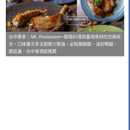
台中美食｜NK. Restaurant～歐陸料理與臺灣食材的完美結
合，口味層次多主廚實力堅強，必點豬腳醋、油封鴨腿、
跟屁蟲，台中餐酒館推薦