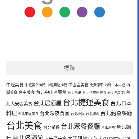
標籤
中壢美食
中山區美食
內
中壢美食推薦
中壢購物推薦
免費停車
內湖日本料理
台北中山區美食
台中美食
台
湖美食
台北串燒
台北信義區美食
台北吃到飽
台北捷運美食
台北居酒屋
台北日本
北大安區美食
料理
台北深夜食堂
台北約會餐廳
台北東區美食
台北火鍋
台北燒肉
台北美食
台北聚餐餐廳
台北鍋
台北聚餐
台北酒吧
台北餐酒館
物
大江購物中心
大安區美食
大江購物中心美食