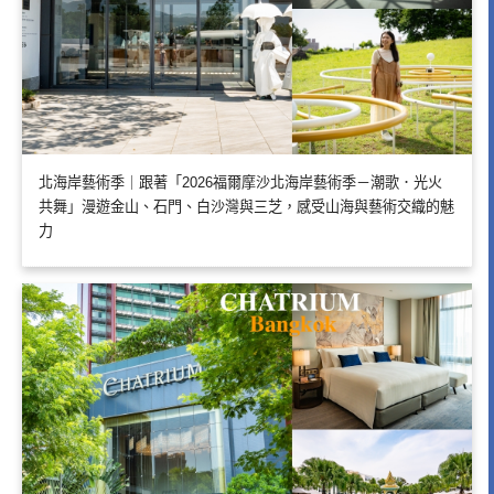
北海岸藝術季｜跟著「2026福爾摩沙北海岸藝術季－潮歌．光火
共舞」漫遊金山、石門、白沙灣與三芝，感受山海與藝術交織的魅
力