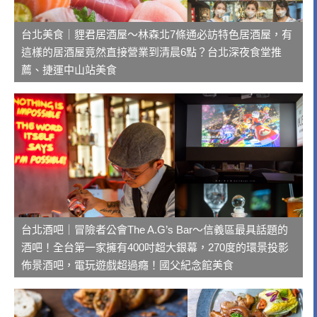
台北美食｜貍君居酒屋～林森北7條通必訪特色居酒屋，有
這樣的居酒屋竟然直接營業到清晨6點？台北深夜食堂推
薦、捷運中山站美食
台北酒吧｜冒險者公會The A.G’s Bar～信義區最具話題的
酒吧！全台第一家擁有400吋超大銀幕，270度的環景投影
佈景酒吧，電玩遊戲超過癮！國父紀念館美食