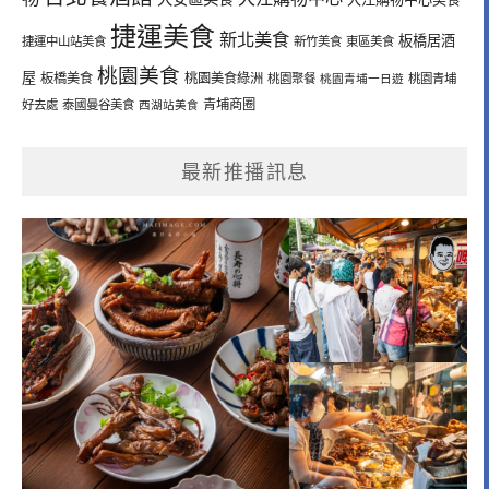
捷運美食
新北美食
板橋居酒
捷運中山站美食
新竹美食
東區美食
桃園美食
屋
板橋美食
桃園美食綠洲
桃園聚餐
桃園青埔一日遊
桃園青埔
青埔商圈
好去處
泰國曼谷美食
西湖站美食
最新推播訊息