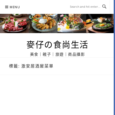
Skip
MENU
to
content
麥仔の食尚生活
美食｜親子｜旅遊｜商品攝影
標籤:
激安居酒屋菜單