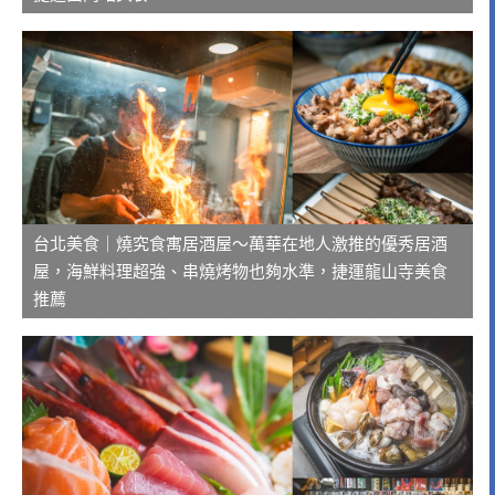
台北美食｜燒究食寓居酒屋～萬華在地人激推的優秀居酒
屋，海鮮料理超強、串燒烤物也夠水準，捷運龍山寺美食
推薦