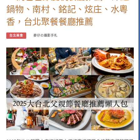
鍋物、南村、銘記、炫庄、水粵
香，台北聚餐餐廳推薦
台北美食
麥仔の攝影手札