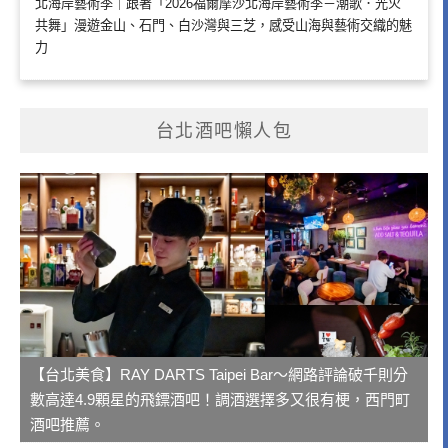
北海岸藝術季｜跟著「2026福爾摩沙北海岸藝術季－潮歌．光火
共舞」漫遊金山、石門、白沙灣與三芝，感受山海與藝術交織的魅
力
台北酒吧懶人包
【台北美食】RAY DARTS Taipei Bar～網路評論破千則分
數高達4.9顆星的飛鏢酒吧！調酒選擇多又很有梗，西門町
酒吧推薦。