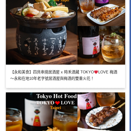
【永和美食】四貝串燒居酒屋 x 時禾酒藏 TOKYO
LOVE 梅酒
～永和在地10年老字號居酒屋與梅酒的雙重火花！