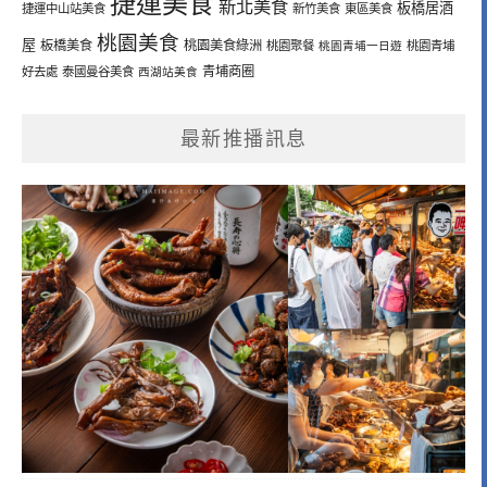
捷運美食
新北美食
板橋居酒
捷運中山站美食
新竹美食
東區美食
桃園美食
屋
板橋美食
桃園美食綠洲
桃園聚餐
桃園青埔一日遊
桃園青埔
青埔商圈
好去處
泰國曼谷美食
西湖站美食
最新推播訊息