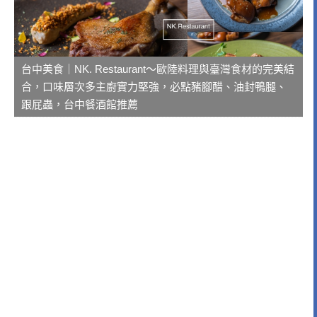
台中美食｜NK. Restaurant～歐陸料理與臺灣食材的完美結
合，口味層次多主廚實力堅強，必點豬腳醋、油封鴨腿、
跟屁蟲，台中餐酒館推薦