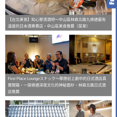
【台北美食】知心寮清酒吧～中山區林森北路九條通最有
溫度的日本酒專賣店，中山區美食推薦（菜單）
First Place Loungeスナック～華燈初上劇中的日式酒店真
實開箱，一探條通深夜文化的神秘面紗、林森北路日式酒
店推薦