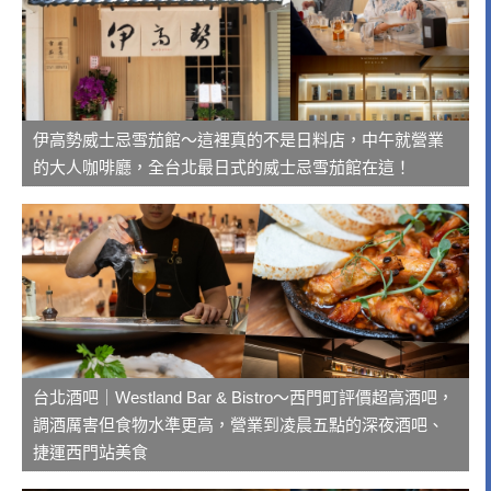
伊高勢威士忌雪茄館～這裡真的不是日料店，中午就營業
的大人咖啡廳，全台北最日式的威士忌雪茄館在這！
台北酒吧｜Westland Bar & Bistro～西門町評價超高酒吧，
調酒厲害但食物水準更高，營業到凌晨五點的深夜酒吧、
捷運西門站美食