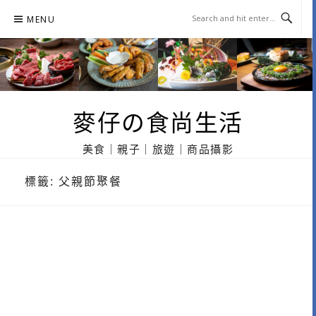
Skip
MENU
to
content
麥仔の食尚生活
美食｜親子｜旅遊｜商品攝影
標籤:
父親節聚餐