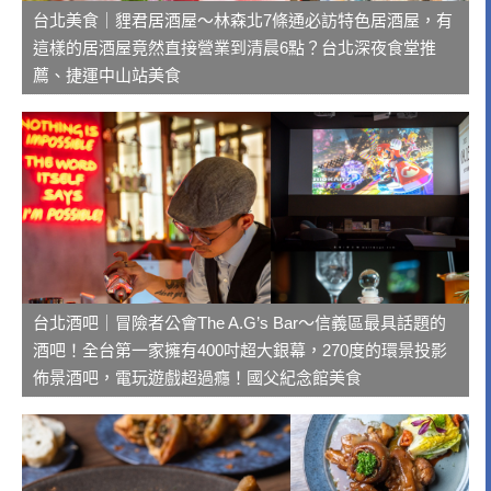
台北美食｜貍君居酒屋～林森北7條通必訪特色居酒屋，有
這樣的居酒屋竟然直接營業到清晨6點？台北深夜食堂推
薦、捷運中山站美食
台北酒吧｜冒險者公會The A.G’s Bar～信義區最具話題的
酒吧！全台第一家擁有400吋超大銀幕，270度的環景投影
佈景酒吧，電玩遊戲超過癮！國父紀念館美食