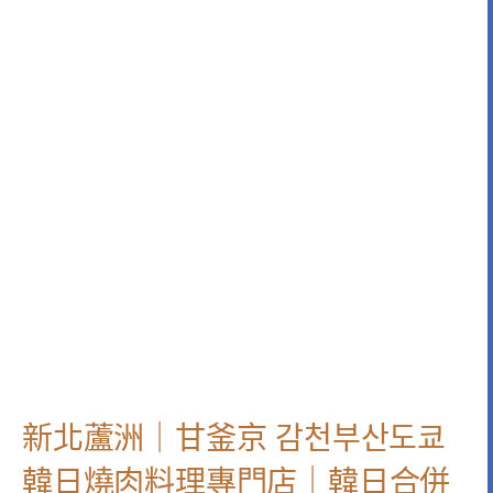
新北蘆洲｜甘釜京 감천부산도쿄
韓日燒肉料理專門店｜韓日合併