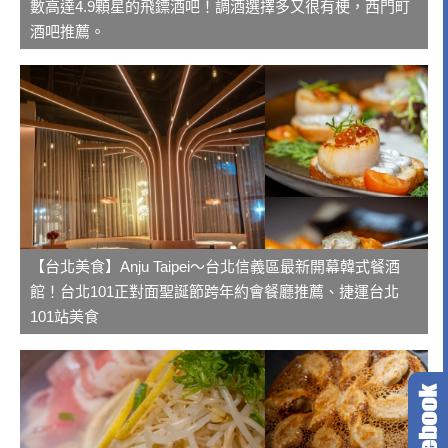
數高達4.9顆星的飛鏢酒吧！調酒選擇多又很有梗，西門町
酒吧推薦。
【台北美食】Anju Taipei～台北信義區最新開幕韓式餐酒
館！台北101正對面聖誕節跨年約會餐廳推薦、捷運台北
101站美食