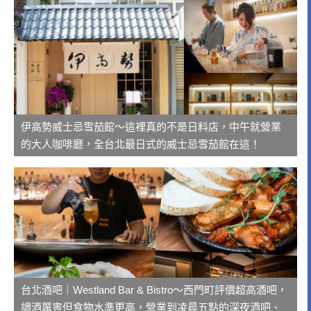
伊高勢威士忌雪茄館～這裡真的不是日料店，中午就營業
的大人咖啡廳，全台北最日式的威士忌雪茄館在這！
台北酒吧｜Westland Bar & Bistro～西門町評價超高酒吧，
調酒厲害但食物水準更高，營業到凌晨五點的深夜酒吧、