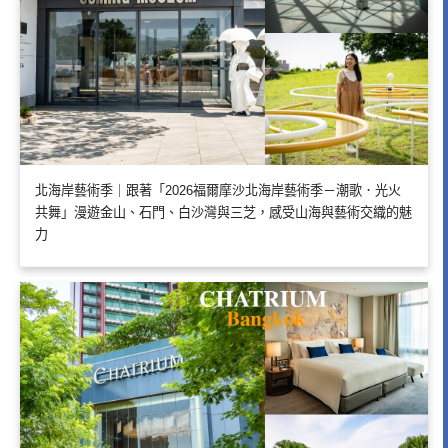
北海岸藝術季｜跟著「2026福爾摩沙北海岸藝術季－潮歌．光火
共舞」漫遊金山、石門、白沙灣與三芝，感受山海與藝術交織的魅
力