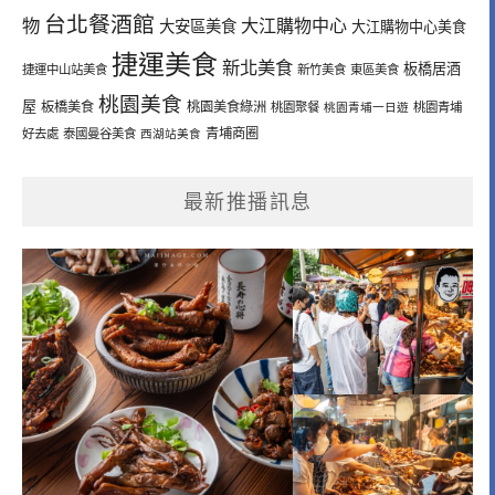
台北餐酒館
物
大江購物中心
大安區美食
大江購物中心美食
捷運美食
新北美食
板橋居酒
捷運中山站美食
新竹美食
東區美食
桃園美食
屋
板橋美食
桃園美食綠洲
桃園聚餐
桃園青埔一日遊
桃園青埔
青埔商圈
好去處
泰國曼谷美食
西湖站美食
最新推播訊息