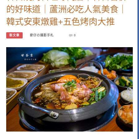
的好味道｜蘆洲必吃人氣美食｜
韓式安東燉雞+五色烤肉大推
新文章
麥仔の攝影手札
0