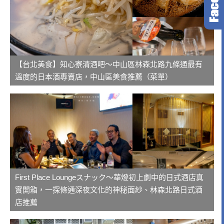
【台北美食】知心寮清酒吧～中山區林森北路九條通最有
溫度的日本酒專賣店，中山區美食推薦（菜單）
First Place Loungeスナック～華燈初上劇中的日式酒店真
實開箱，一探條通深夜文化的神秘面紗、林森北路日式酒
店推薦