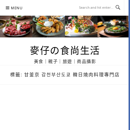
Skip
MENU
to
content
麥仔の食尚生活
美食｜親子｜旅遊｜商品攝影
標籤:
甘釜京 감천부산도쿄 韓日燒肉料理專門店