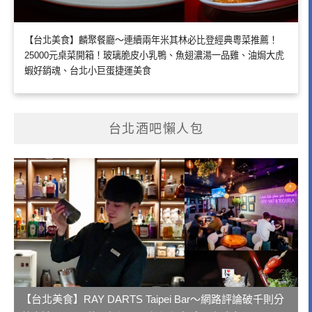
【台北美食】麟聚餐廳～連續兩年米其林必比登經典粵菜推薦！
25000元桌菜開箱！玻璃脆皮小乳鴨、魚翅濃湯一品雞、油焗大虎
蝦好銷魂、台北小巨蛋捷運美食
台北酒吧懶人包
【台北美食】RAY DARTS Taipei Bar～網路評論破千則分