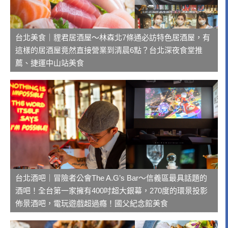
台北美食｜貍君居酒屋～林森北7條通必訪特色居酒屋，有
這樣的居酒屋竟然直接營業到清晨6點？台北深夜食堂推
薦、捷運中山站美食
台北酒吧｜冒險者公會The A.G’s Bar～信義區最具話題的
酒吧！全台第一家擁有400吋超大銀幕，270度的環景投影
佈景酒吧，電玩遊戲超過癮！國父紀念館美食