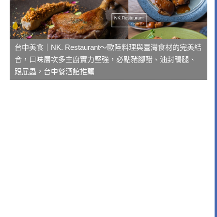
台中美食｜NK. Restaurant～歐陸料理與臺灣食材的完美結
合，口味層次多主廚實力堅強，必點豬腳醋、油封鴨腿、
跟屁蟲，台中餐酒館推薦