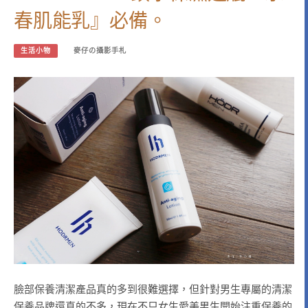
春肌能乳』必備。
生活小物
麥仔の攝影手札
臉部保養清潔產品真的多到很難選擇，但針對男生專屬的清潔
保養品牌還真的不多，現在不只女生愛美男生開始注重保養的