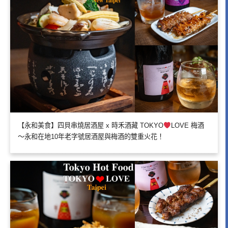
【永和美食】四貝串燒居酒屋 x 時禾酒藏 TOKYO
LOVE 梅酒
～永和在地10年老字號居酒屋與梅酒的雙重火花！