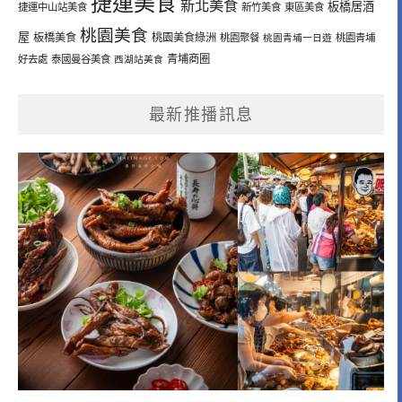
捷運美食
新北美食
板橋居酒
捷運中山站美食
新竹美食
東區美食
桃園美食
屋
板橋美食
桃園美食綠洲
桃園聚餐
桃園青埔一日遊
桃園青埔
青埔商圈
好去處
泰國曼谷美食
西湖站美食
最新推播訊息