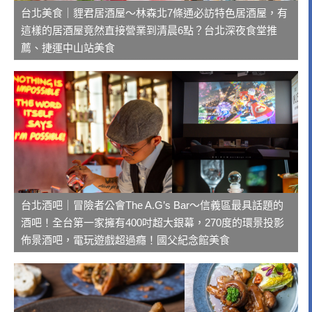
台北美食｜貍君居酒屋～林森北7條通必訪特色居酒屋，有
這樣的居酒屋竟然直接營業到清晨6點？台北深夜食堂推
薦、捷運中山站美食
台北酒吧｜冒險者公會The A.G’s Bar～信義區最具話題的
酒吧！全台第一家擁有400吋超大銀幕，270度的環景投影
佈景酒吧，電玩遊戲超過癮！國父紀念館美食