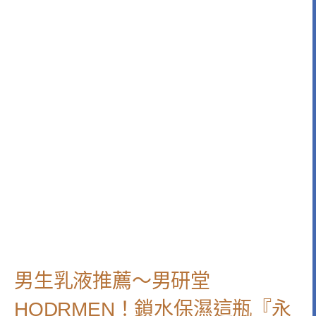
男生乳液推薦～男研堂
HODRMEN！鎖水保濕這瓶『永