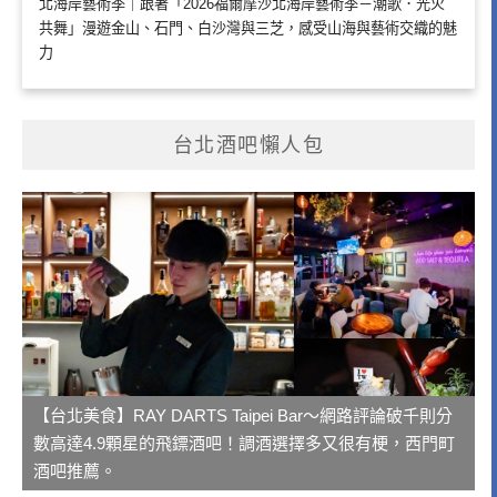
北海岸藝術季｜跟著「2026福爾摩沙北海岸藝術季－潮歌．光火
共舞」漫遊金山、石門、白沙灣與三芝，感受山海與藝術交織的魅
力
台北酒吧懶人包
【台北美食】RAY DARTS Taipei Bar～網路評論破千則分
數高達4.9顆星的飛鏢酒吧！調酒選擇多又很有梗，西門町
酒吧推薦。