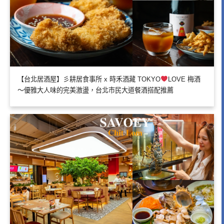
【台北居酒屋】彡耕居食事所 x 時禾酒藏 TOKYO
LOVE 梅酒
～優雅大人味的完美激盪，台北市民大道餐酒搭配推薦