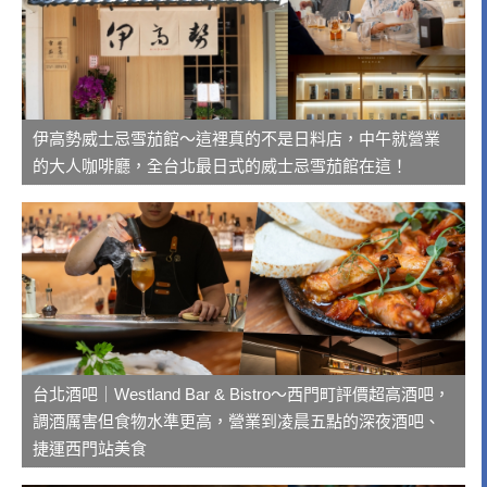
伊高勢威士忌雪茄館～這裡真的不是日料店，中午就營業
的大人咖啡廳，全台北最日式的威士忌雪茄館在這！
台北酒吧｜Westland Bar & Bistro～西門町評價超高酒吧，
調酒厲害但食物水準更高，營業到凌晨五點的深夜酒吧、
捷運西門站美食