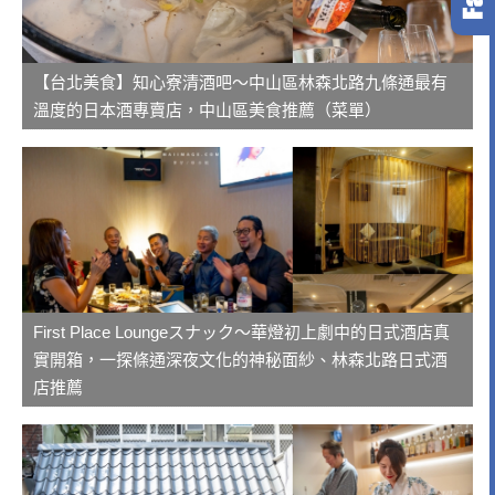
【台北美食】知心寮清酒吧～中山區林森北路九條通最有
溫度的日本酒專賣店，中山區美食推薦（菜單）
First Place Loungeスナック～華燈初上劇中的日式酒店真
實開箱，一探條通深夜文化的神秘面紗、林森北路日式酒
店推薦