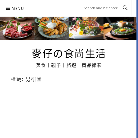
Skip
MENU
to
content
麥仔の食尚生活
美食｜親子｜旅遊｜商品攝影
標籤:
男研堂