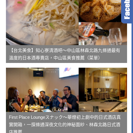
【台北美食】知心寮清酒吧～中山區林森北路九條通最有
溫度的日本酒專賣店，中山區美食推薦（菜單）
First Place Loungeスナック～華燈初上劇中的日式酒店真
實開箱，一探條通深夜文化的神秘面紗、林森北路日式酒
店推薦