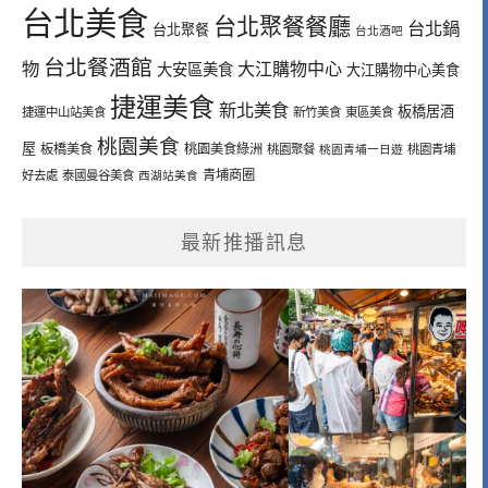
台北美食
台北聚餐餐廳
台北鍋
台北聚餐
台北酒吧
台北餐酒館
物
大江購物中心
大安區美食
大江購物中心美食
捷運美食
新北美食
板橋居酒
捷運中山站美食
新竹美食
東區美食
桃園美食
屋
板橋美食
桃園美食綠洲
桃園聚餐
桃園青埔一日遊
桃園青埔
青埔商圈
好去處
泰國曼谷美食
西湖站美食
最新推播訊息