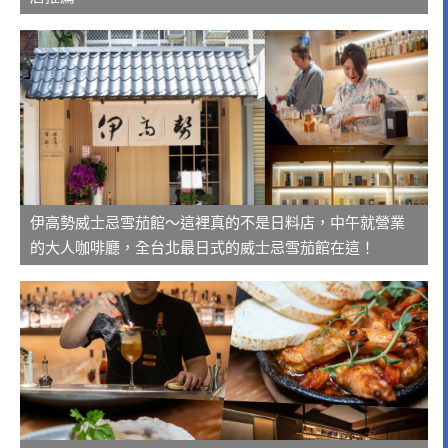
伊高勢威士忌雪茄館～這裡真的不是日料店，中午就營業
的大人咖啡廳，全台北最日式的威士忌雪茄館在這！