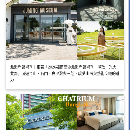
北海岸藝術季｜跟著「2026福爾摩沙北海岸藝術季－潮歌．光火
共舞」漫遊金山、石門、白沙灣與三芝，感受山海與藝術交織的魅
力