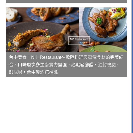
台中美食｜NK. Restaurant～歐陸料理與臺灣食材的完美結
合，口味層次多主廚實力堅強，必點豬腳醋、油封鴨腿、
跟屁蟲，台中餐酒館推薦