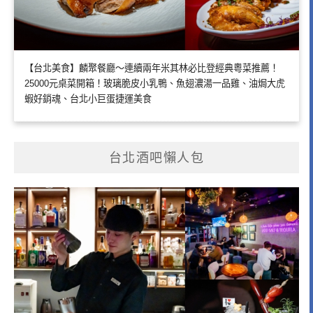
【台北美食】麟聚餐廳～連續兩年米其林必比登經典粵菜推薦！
25000元桌菜開箱！玻璃脆皮小乳鴨、魚翅濃湯一品雞、油焗大虎
蝦好銷魂、台北小巨蛋捷運美食
台北酒吧懶人包