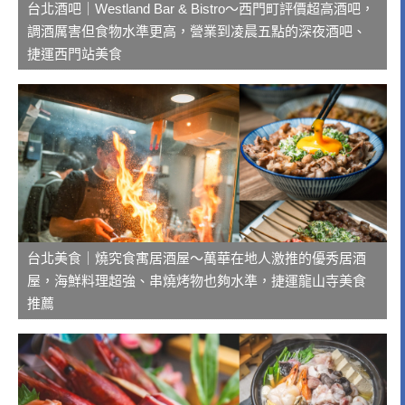
台北酒吧｜Westland Bar & Bistro～西門町評價超高酒吧，
調酒厲害但食物水準更高，營業到凌晨五點的深夜酒吧、
捷運西門站美食
台北美食｜燒究食寓居酒屋～萬華在地人激推的優秀居酒
屋，海鮮料理超強、串燒烤物也夠水準，捷運龍山寺美食
推薦