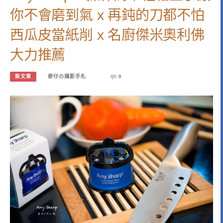
你不會磨到氣 x 再鈍的刀都不怕
西瓜皮當紙削 x 名廚傑米奧利佛
大力推薦
新文章
麥仔の攝影手札
0