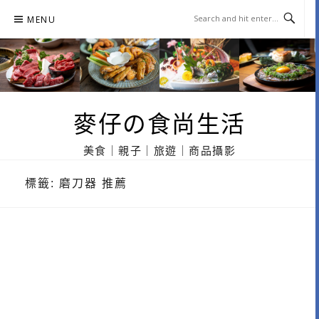
Skip
MENU
to
content
麥仔の食尚生活
美食｜親子｜旅遊｜商品攝影
標籤:
磨刀器 推薦