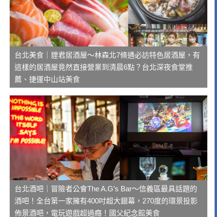
台北美食｜貍君居酒屋～林森北7條通必訪特色居酒屋，有
這樣的居酒屋竟然直接營業到清晨6點？台北深夜食堂推
薦、捷運中山站美食
台北酒吧｜冒險者公會The A.G’s Bar～信義區最具話題的
酒吧！全台第一家擁有400吋超大銀幕，270度的環景投影
佈景酒吧，電玩遊戲超過癮！國父紀念館美食