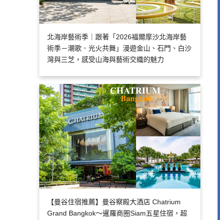
北海岸藝術季｜跟著「2026福爾摩沙北海岸藝
術季－潮歌．光火共舞」漫遊金山、石門、白沙
灣與三芝，感受山海與藝術交織的魅力
【曼谷住宿推薦】曼谷察殿大酒店 Chatrium
Grand Bangkok～暹羅商圈Siam五星住宿，超