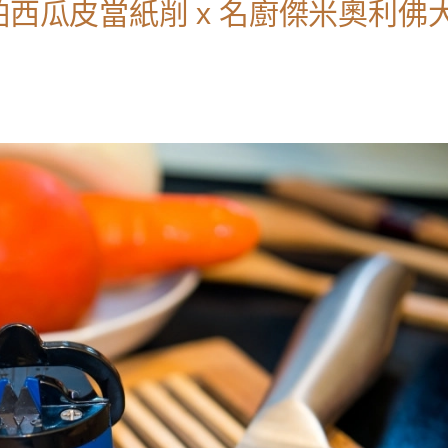
怕西瓜皮當紙削 x 名廚傑米奧利佛