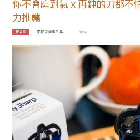
你不會磨到氣 x 再鈍的刀都不
力推薦
麥仔の攝影手札
0
新文章