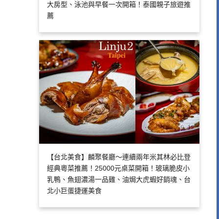
大房型、泳池與早餐一次開箱！泰國親子旅遊推
薦
【台北美食】麟聚餐廳～連續兩年米其林必比登
經典粵菜推薦！25000元桌菜開箱！玻璃脆皮小
乳鴨、魚翅濃湯一品雞、油焗大虎蝦好銷魂、台
北小巨蛋捷運美食