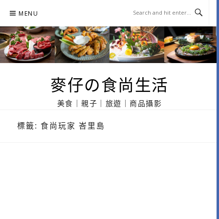
Skip
MENU
to
content
麥仔の食尚生活
美食｜親子｜旅遊｜商品攝影
標籤:
食尚玩家 峇里島