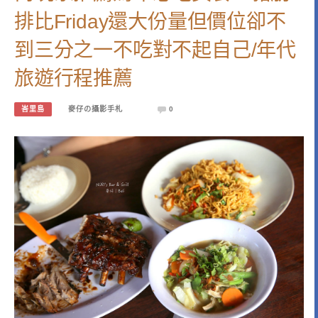
排比Friday還大份量但價位卻不
到三分之一不吃對不起自己/年代
旅遊行程推薦
峇里島
麥仔の攝影手札
0