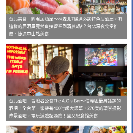
台北美食｜貍君居酒屋～林森北7條通必訪特色居酒屋，有
這樣的居酒屋竟然直接營業到清晨6點？台北深夜食堂推
薦、捷運中山站美食
台北酒吧｜冒險者公會The A.G’s Bar～信義區最具話題的
酒吧！全台第一家擁有400吋超大銀幕，270度的環景投影
佈景酒吧，電玩遊戲超過癮！國父紀念館美食