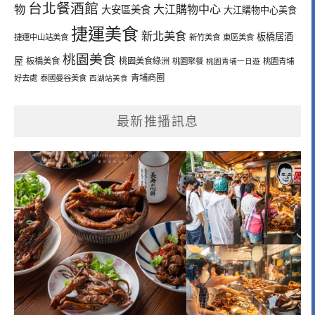
台北餐酒館
物
大江購物中心
大安區美食
大江購物中心美食
捷運美食
新北美食
板橋居酒
捷運中山站美食
新竹美食
東區美食
桃園美食
屋
板橋美食
桃園美食綠洲
桃園聚餐
桃園青埔一日遊
桃園青埔
青埔商圈
好去處
泰國曼谷美食
西湖站美食
最新推播訊息