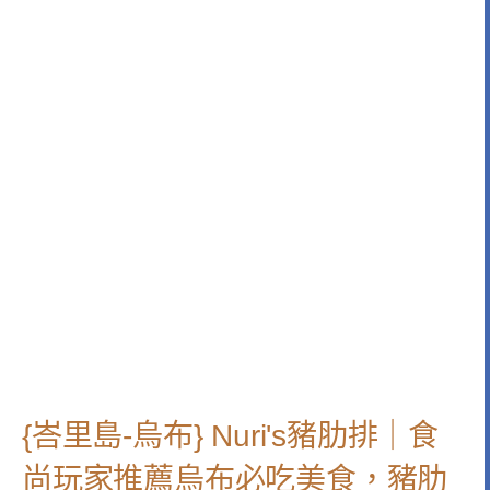
{峇里島-烏布} Nuri's豬肋排｜食
尚玩家推薦烏布必吃美食，豬肋