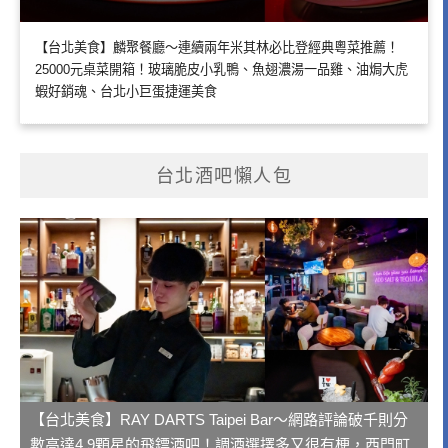
【台北美食】麟聚餐廳～連續兩年米其林必比登經典粵菜推薦！
25000元桌菜開箱！玻璃脆皮小乳鴨、魚翅濃湯一品雞、油焗大虎
蝦好銷魂、台北小巨蛋捷運美食
台北酒吧懶人包
【台北美食】RAY DARTS Taipei Bar～網路評論破千則分
數高達4.9顆星的飛鏢酒吧！調酒選擇多又很有梗，西門町