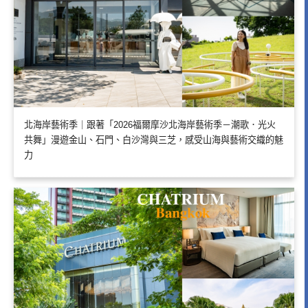
北海岸藝術季｜跟著「2026福爾摩沙北海岸藝術季－潮歌．光火
共舞」漫遊金山、石門、白沙灣與三芝，感受山海與藝術交織的魅
力