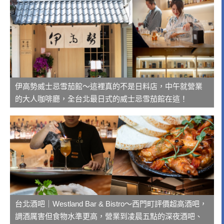
伊高勢威士忌雪茄館～這裡真的不是日料店，中午就營業
的大人咖啡廳，全台北最日式的威士忌雪茄館在這！
台北酒吧｜Westland Bar & Bistro～西門町評價超高酒吧，
調酒厲害但食物水準更高，營業到凌晨五點的深夜酒吧、