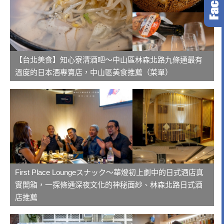
【台北美食】知心寮清酒吧～中山區林森北路九條通最有
溫度的日本酒專賣店，中山區美食推薦（菜單）
First Place Loungeスナック～華燈初上劇中的日式酒店真
實開箱，一探條通深夜文化的神秘面紗、林森北路日式酒
店推薦