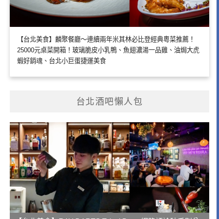
【台北美食】麟聚餐廳～連續兩年米其林必比登經典粵菜推薦！
25000元桌菜開箱！玻璃脆皮小乳鴨、魚翅濃湯一品雞、油焗大虎
蝦好銷魂、台北小巨蛋捷運美食
台北酒吧懶人包