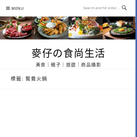
Skip
MENU
to
content
麥仔の食尚生活
美食｜親子｜旅遊｜商品攝影
標籤:
鴛鴦火鍋