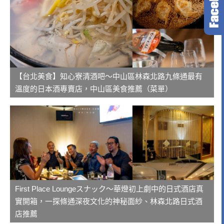
【台北美食】知心寮清酒吧～中山區林森北路九條通最有
溫度的日本酒專賣店，中山區美食推薦（菜單）
First Place Loungeスナック～華燈初上劇中的日式酒店真
實開箱，一探條通深夜文化的神秘面紗、林森北路日式酒
店推薦