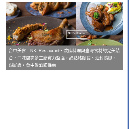
台中美食｜NK. Restaurant～歐陸料理與臺灣食材的完美結
合，口味層次多主廚實力堅強，必點豬腳醋、油封鴨腿、
跟屁蟲，台中餐酒館推薦