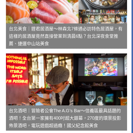
台北美食｜貍君居酒屋～林森北7條通必訪特色居酒屋，有
這樣的居酒屋竟然直接營業到清晨6點？台北深夜食堂推
薦、捷運中山站美食
台北酒吧｜冒險者公會The A.G’s Bar～信義區最具話題的
酒吧！全台第一家擁有400吋超大銀幕，270度的環景投影
佈景酒吧，電玩遊戲超過癮！國父紀念館美食