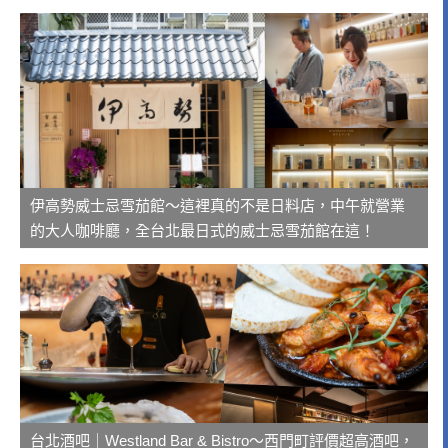
伊高勢威士忌雪茄館～這裡真的不是日料店，中午就營業
的大人咖啡廳，全台北最日式的威士忌雪茄館在這！
台北酒吧｜Westland Bar & Bistro～西門町評價超高酒吧，