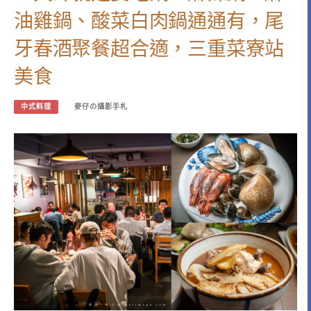
油雞鍋、酸菜白肉鍋通通有，尾
牙春酒聚餐超合適，三重菜寮站
美食
中式料理
麥仔の攝影手札