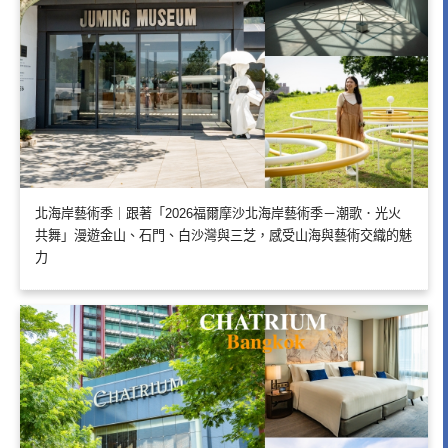
北海岸藝術季｜跟著「2026福爾摩沙北海岸藝術季－潮歌．光火
共舞」漫遊金山、石門、白沙灣與三芝，感受山海與藝術交織的魅
力