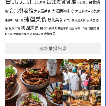
台北美食
台北聚餐餐廳
台北鍋
台北聚餐
台北酒吧
台北餐酒館
物
大江購物中心
大安區美食
大江購物中心美食
捷運美食
新北美食
板橋居酒
捷運中山站美食
新竹美食
東區美食
桃園美食
屋
板橋美食
桃園美食綠洲
桃園聚餐
桃園青埔一日遊
桃園青埔
青埔商圈
好去處
泰國曼谷美食
西湖站美食
最新推播訊息