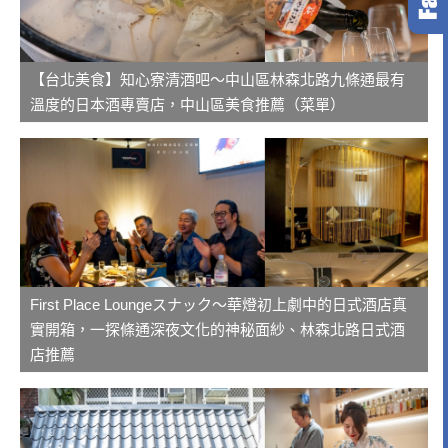
【台北美食】知心寮清酒吧～中山區林森北路九條通最有
溫度的日本酒專賣店，中山區美食推薦（菜單）
First Place Loungeスナック～華燈初上劇中的日式酒店真
實開箱，一探條通深夜文化的神秘面紗、林森北路日式酒
店推薦