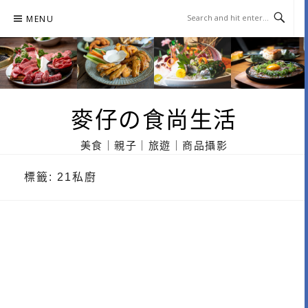
Skip
MENU
to
content
麥仔の食尚生活
美食｜親子｜旅遊｜商品攝影
標籤:
21私廚