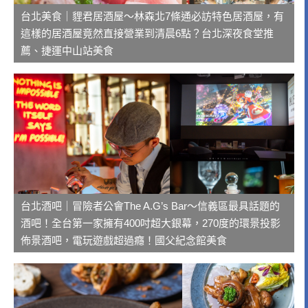
台北美食｜貍君居酒屋～林森北7條通必訪特色居酒屋，有
這樣的居酒屋竟然直接營業到清晨6點？台北深夜食堂推
薦、捷運中山站美食
台北酒吧｜冒險者公會The A.G’s Bar～信義區最具話題的
酒吧！全台第一家擁有400吋超大銀幕，270度的環景投影
佈景酒吧，電玩遊戲超過癮！國父紀念館美食