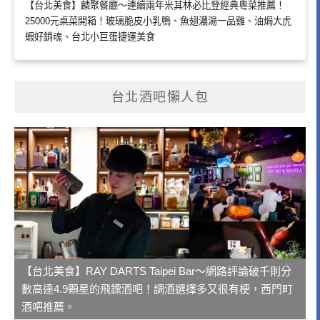
【台北美食】麟聚餐廳～連續兩年米其林必比登經典粵菜推薦！
25000元桌菜開箱！玻璃脆皮小乳鴨、魚翅濃湯一品雞、油焗大虎
蝦好銷魂、台北小巨蛋捷運美食
台北酒吧懶人包
【台北美食】RAY DARTS Taipei Bar～網路評論破千則分
數高達4.9顆星的飛鏢酒吧！調酒選擇多又很有梗，西門町
酒吧推薦。