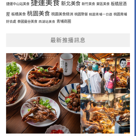
捷運美食
新北美食
板橋居酒
捷運中山站美食
新竹美食
東區美食
桃園美食
屋
板橋美食
桃園美食綠洲
桃園聚餐
桃園青埔一日遊
桃園青埔
青埔商圈
好去處
泰國曼谷美食
西湖站美食
最新推播訊息