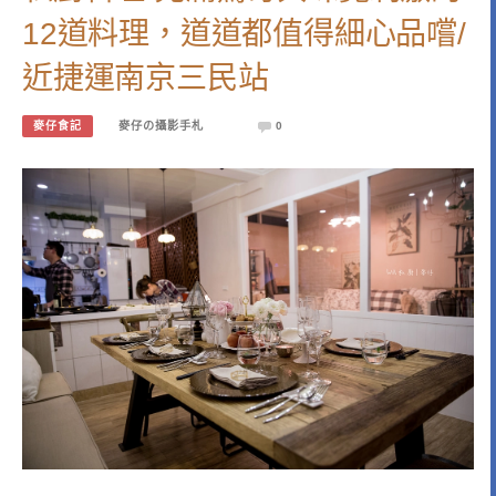
12道料理，道道都值得細心品嚐/
近捷運南京三民站
麥仔食記
麥仔の攝影手札
0