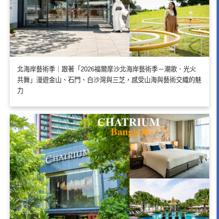
北海岸藝術季｜跟著「2026福爾摩沙北海岸藝術季－潮歌．光火
共舞」漫遊金山、石門、白沙灣與三芝，感受山海與藝術交織的魅
力