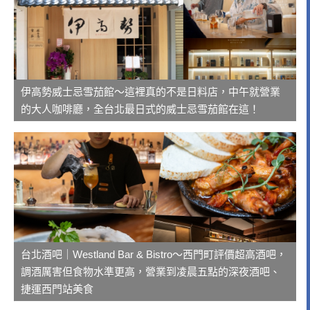
伊高勢威士忌雪茄館～這裡真的不是日料店，中午就營業
的大人咖啡廳，全台北最日式的威士忌雪茄館在這！
台北酒吧｜Westland Bar & Bistro～西門町評價超高酒吧，
調酒厲害但食物水準更高，營業到凌晨五點的深夜酒吧、
捷運西門站美食