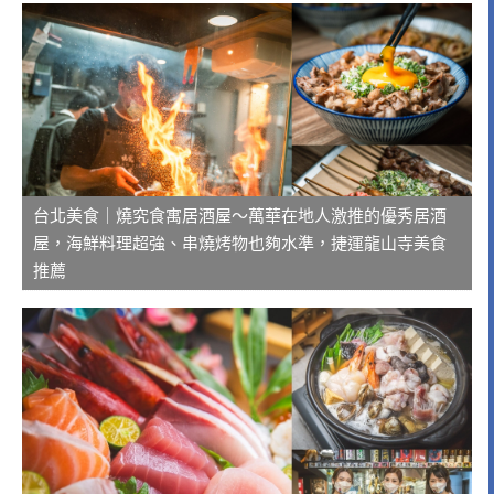
台北美食｜燒究食寓居酒屋～萬華在地人激推的優秀居酒
屋，海鮮料理超強、串燒烤物也夠水準，捷運龍山寺美食
推薦