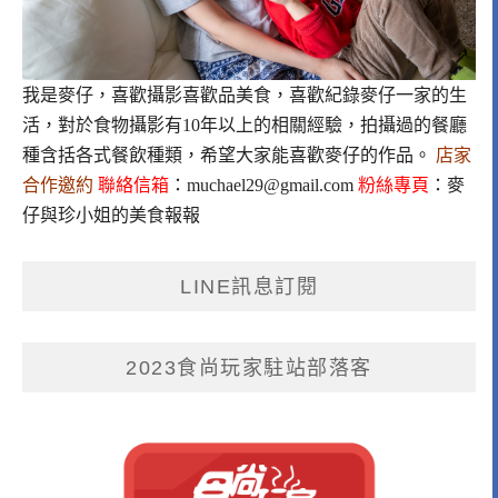
我是麥仔，喜歡攝影喜歡品美食，喜歡紀錄麥仔一家的生
活，對於食物攝影有10年以上的相關經驗，拍攝過的餐廳
種含括各式餐飲種類，希望大家能喜歡麥仔的作品。
店家
合作邀約
聯絡信箱
：
muchael29@gmail.com
粉絲專頁
：
麥
仔與珍小姐的美食報報
LINE訊息訂閱
2023食尚玩家駐站部落客