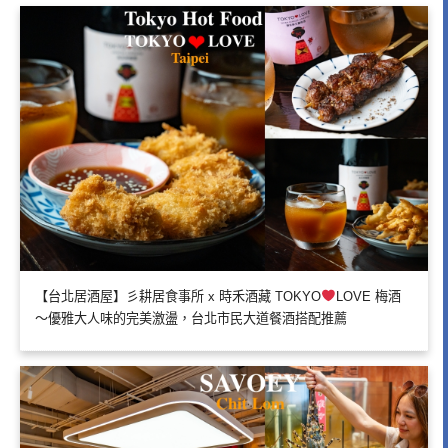
【台北居酒屋】彡耕居食事所 x 時禾酒藏 TOKYO
LOVE 梅酒
～優雅大人味的完美激盪，台北市民大道餐酒搭配推薦