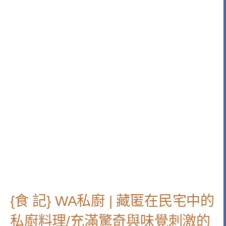
{食 記} WA私廚 | 藏匿在民宅中的
私廚料理/充滿驚奇與味覺刺激的