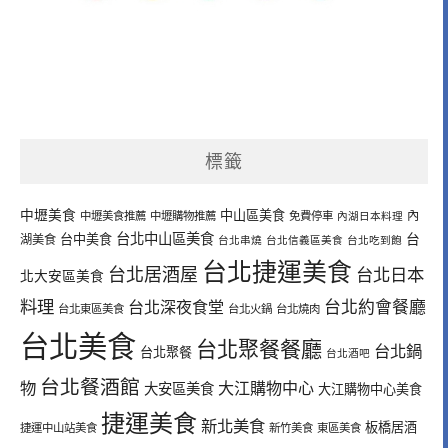
標籤
中壢美食
中山區美食
內
中壢美食推薦
中壢購物推薦
免費停車
內湖日本料理
台北中山區美食
台中美食
台
湖美食
台北串燒
台北信義區美食
台北吃到飽
台北捷運美食
台北居酒屋
台北日本
北大安區美食
料理
台北深夜食堂
台北約會餐廳
台北東區美食
台北火鍋
台北燒肉
台北美食
台北聚餐餐廳
台北鍋
台北聚餐
台北酒吧
台北餐酒館
物
大江購物中心
大安區美食
大江購物中心美食
捷運美食
新北美食
板橋居酒
捷運中山站美食
新竹美食
東區美食