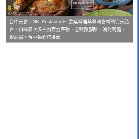
台中美食｜NK. Restaurant～歐陸料理與臺灣食材的完美結
合，口味層次多主廚實力堅強，必點豬腳醋、油封鴨腿、
跟屁蟲，台中餐酒館推薦