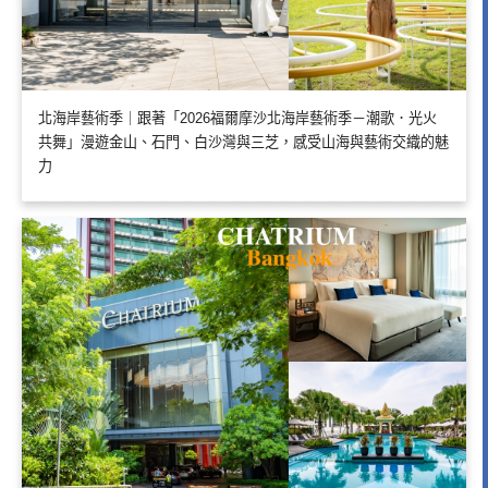
北海岸藝術季｜跟著「2026福爾摩沙北海岸藝術季－潮歌．光火
共舞」漫遊金山、石門、白沙灣與三芝，感受山海與藝術交織的魅
力