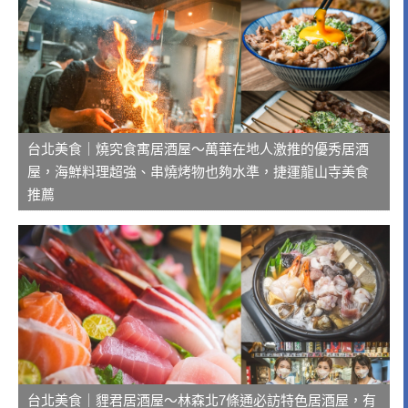
台北美食｜燒究食寓居酒屋～萬華在地人激推的優秀居酒
屋，海鮮料理超強、串燒烤物也夠水準，捷運龍山寺美食
推薦
台北美食｜貍君居酒屋～林森北7條通必訪特色居酒屋，有