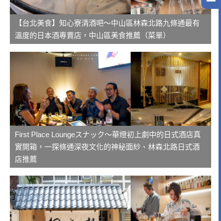
【台北美食】知心寮清酒吧～中山區林森北路九條通最有
溫度的日本酒專賣店，中山區美食推薦（菜單）
First Place Loungeスナック～華燈初上劇中的日式酒店真
實開箱，一探條通深夜文化的神秘面紗、林森北路日式酒
店推薦