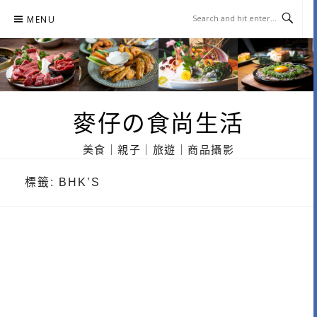
Skip
MENU
to
content
麥仔の食尚生活
美食｜親子｜旅遊｜商品攝影
標籤:
BHK’S