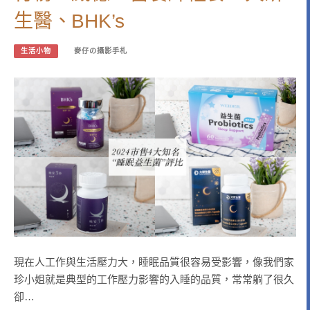
生醫、BHK’s
生活小物
麥仔の攝影手札
現在人工作與生活壓力大，睡眠品質很容易受影響，像我們家
珍小姐就是典型的工作壓力影響的入睡的品質，常常躺了很久
卻…