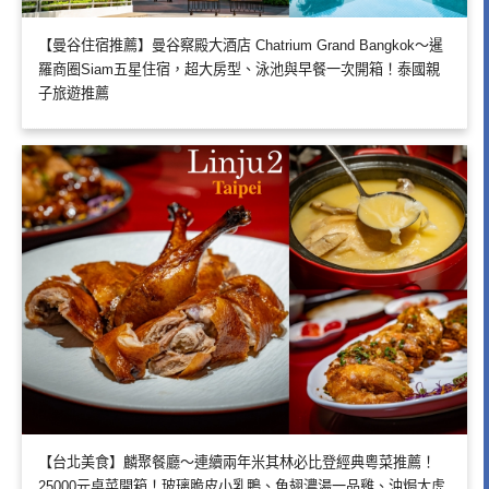
【曼谷住宿推薦】曼谷察殿大酒店 Chatrium Grand Bangkok～暹
羅商圈Siam五星住宿，超大房型、泳池與早餐一次開箱！泰國親
子旅遊推薦
【台北美食】麟聚餐廳～連續兩年米其林必比登經典粵菜推薦！
25000元桌菜開箱！玻璃脆皮小乳鴨、魚翅濃湯一品雞、油焗大虎