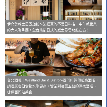
伊高勢威士忌雪茄館～這裡真的不是日料店，中午就營業
的大人咖啡廳，全台北最日式的威士忌雪茄館在這！
台北酒吧｜Westland Bar & Bistro～西門町評價超高酒吧，
調酒厲害但食物水準更高，營業到凌晨五點的深夜酒吧、
捷運西門站美食