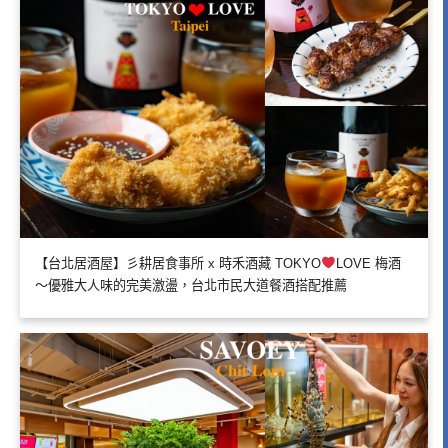
【台北居酒屋】彡耕居食事所 x 時禾酒藏 TOKYO
LOVE 梅酒
～優雅大人味的完美激盪，台北市民大道餐酒搭配推薦