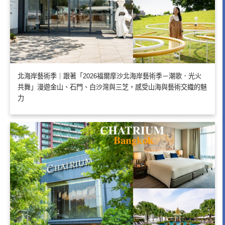
北海岸藝術季｜跟著「2026福爾摩沙北海岸藝術季－潮歌．光火
共舞」漫遊金山、石門、白沙灣與三芝，感受山海與藝術交織的魅
力