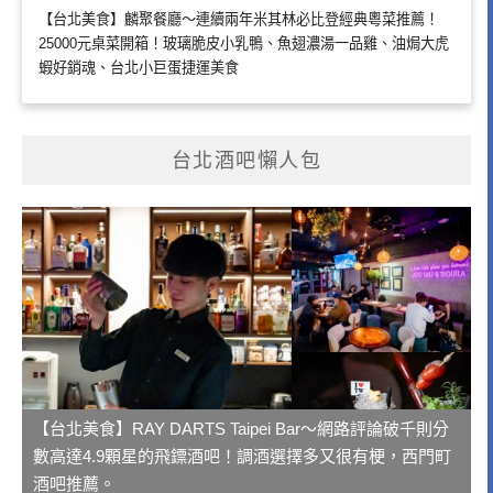
【台北美食】麟聚餐廳～連續兩年米其林必比登經典粵菜推薦！
25000元桌菜開箱！玻璃脆皮小乳鴨、魚翅濃湯一品雞、油焗大虎
蝦好銷魂、台北小巨蛋捷運美食
台北酒吧懶人包
【台北美食】RAY DARTS Taipei Bar～網路評論破千則分
數高達4.9顆星的飛鏢酒吧！調酒選擇多又很有梗，西門町
酒吧推薦。