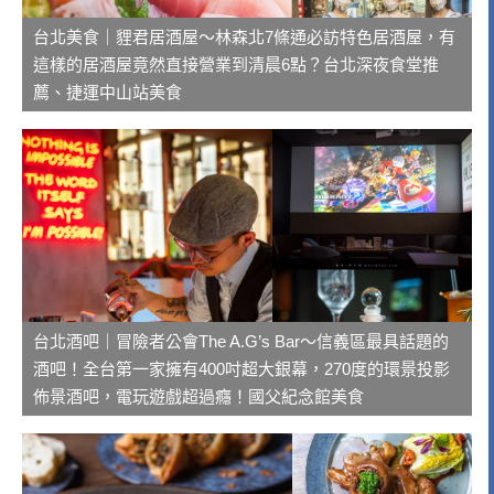
台北美食｜貍君居酒屋～林森北7條通必訪特色居酒屋，有
這樣的居酒屋竟然直接營業到清晨6點？台北深夜食堂推
薦、捷運中山站美食
台北酒吧｜冒險者公會The A.G’s Bar～信義區最具話題的
酒吧！全台第一家擁有400吋超大銀幕，270度的環景投影
佈景酒吧，電玩遊戲超過癮！國父紀念館美食