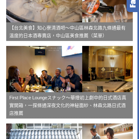
【台北美食】知心寮清酒吧～中山區林森北路九條通最有
溫度的日本酒專賣店，中山區美食推薦（菜單）
First Place Loungeスナック～華燈初上劇中的日式酒店真
實開箱，一探條通深夜文化的神秘面紗、林森北路日式酒
店推薦