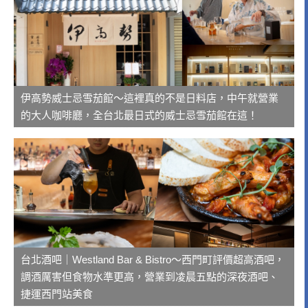
伊高勢威士忌雪茄館～這裡真的不是日料店，中午就營業
的大人咖啡廳，全台北最日式的威士忌雪茄館在這！
台北酒吧｜Westland Bar & Bistro～西門町評價超高酒吧，
調酒厲害但食物水準更高，營業到凌晨五點的深夜酒吧、
捷運西門站美食