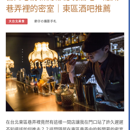
巷弄裡的密室｜東區酒吧推薦
大台北美食
麥仔の攝影手札
在台北東區巷弄裡竟然有這樣一間店讓我在門口站了許久遲遲
不知道該如何進去？？這間隱居在東區巷弄中的新開幕的密室