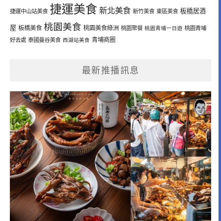
捷運美食
新北美食
板橋居酒
捷運中山站美食
新竹美食
東區美食
桃園美食
屋
板橋美食
桃園美食綠洲
桃園聚餐
桃園青埔一日遊
桃園青埔
青埔商圈
好去處
泰國曼谷美食
西湖站美食
最新推播訊息