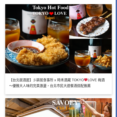
【台北居酒屋】彡耕居食事所 x 時禾酒藏 TOKYO
LOVE 梅酒
～優雅大人味的完美激盪，台北市民大道餐酒搭配推薦