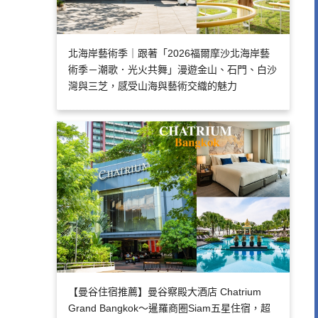
北海岸藝術季｜跟著「2026福爾摩沙北海岸藝
術季－潮歌．光火共舞」漫遊金山、石門、白沙
灣與三芝，感受山海與藝術交織的魅力
【曼谷住宿推薦】曼谷察殿大酒店 Chatrium
Grand Bangkok～暹羅商圈Siam五星住宿，超