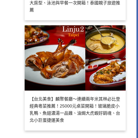
大房型、泳池與早餐一次開箱！泰國親子旅遊推
薦
【台北美食】麟聚餐廳～連續兩年米其林必比登
經典粵菜推薦！25000元桌菜開箱！玻璃脆皮小
乳鴨、魚翅濃湯一品雞、油焗大虎蝦好銷魂、台
北小巨蛋捷運美食