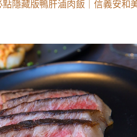
必點隱藏版鴨肝滷肉飯｜信義安和