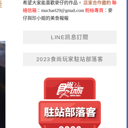
美
希望大家能喜歡麥仔的作品。
店家合作邀約
聯
絡信箱
：
muchael29@gmail.com
粉絲專頁
：
麥
仔與珍小姐的美食報報
LINE訊息訂閱
2023食尚玩家駐站部落客