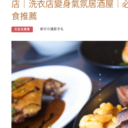
店｜洗衣店變身氣氛居酒屋｜
食推薦
麥仔の攝影手札
大台北美食