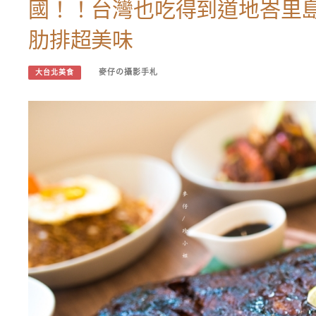
國！！台灣也吃得到道地峇里
肋排超美味
麥仔の攝影手札
大台北美食