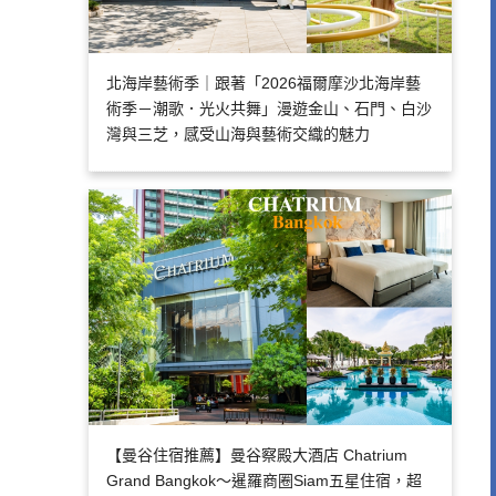
北海岸藝術季｜跟著「2026福爾摩沙北海岸藝
術季－潮歌．光火共舞」漫遊金山、石門、白沙
灣與三芝，感受山海與藝術交織的魅力
【曼谷住宿推薦】曼谷察殿大酒店 Chatrium
Grand Bangkok～暹羅商圈Siam五星住宿，超