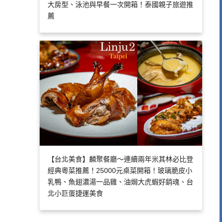
大房型、泳池與早餐一次開箱！泰國親子旅遊推
薦
【台北美食】麟聚餐廳～連續兩年米其林必比登
經典粵菜推薦！25000元桌菜開箱！玻璃脆皮小
乳鴨、魚翅濃湯一品雞、油焗大虎蝦好銷魂、台
北小巨蛋捷運美食