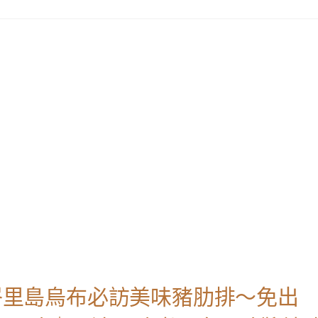
。紐利｜峇里島烏布必訪美味豬肋排～免出