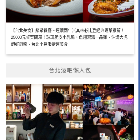
【台北美食】麟聚餐廳～連續兩年米其林必比登經典粵菜推薦！
25000元桌菜開箱！玻璃脆皮小乳鴨、魚翅濃湯一品雞、油焗大虎
蝦好銷魂、台北小巨蛋捷運美食
台北酒吧懶人包