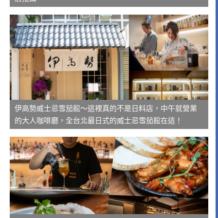
伊高勢威士忌雪茄館～這裡真的不是日料店，中午就營業
的大人咖啡廳，全台北最日式的威士忌雪茄館在這！