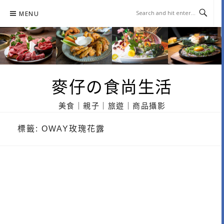
Skip
MENU
to
content
麥仔の食尚生活
美食｜親子｜旅遊｜商品攝影
標籤:
OWAY玫瑰花露