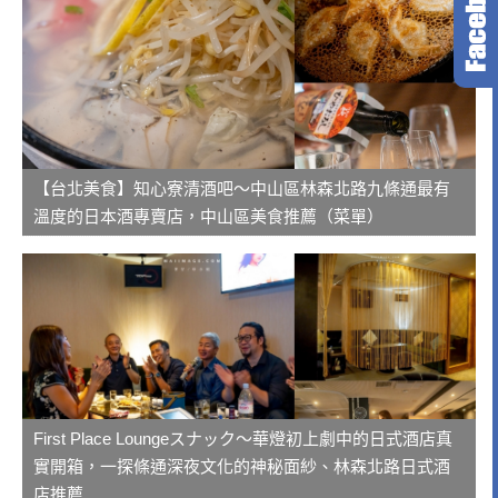
【台北美食】知心寮清酒吧～中山區林森北路九條通最有
溫度的日本酒專賣店，中山區美食推薦（菜單）
First Place Loungeスナック～華燈初上劇中的日式酒店真
實開箱，一探條通深夜文化的神秘面紗、林森北路日式酒
店推薦