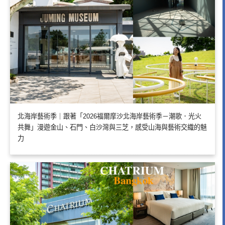
北海岸藝術季｜跟著「2026福爾摩沙北海岸藝術季－潮歌．光火
共舞」漫遊金山、石門、白沙灣與三芝，感受山海與藝術交織的魅
力