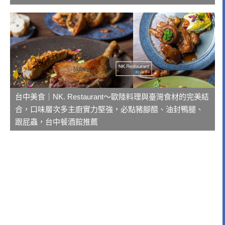
台中美食｜NK. Restaurant～歐陸料理與臺灣食材的完美結
合，口味層次多主廚實力堅強，必點豬腳醋、油封鴨腿、
跟屁蟲，台中餐酒館推薦