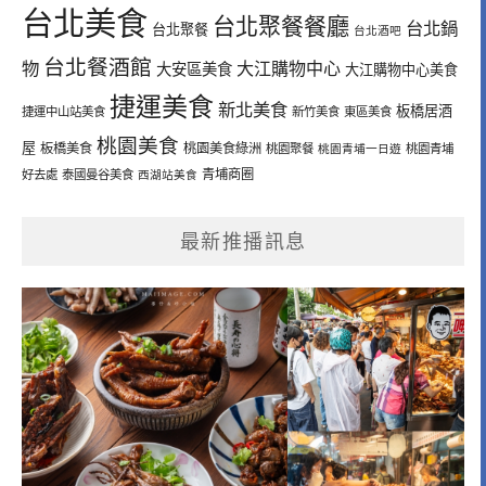
台北美食
台北聚餐餐廳
台北鍋
台北聚餐
台北酒吧
台北餐酒館
物
大江購物中心
大安區美食
大江購物中心美食
捷運美食
新北美食
板橋居酒
捷運中山站美食
新竹美食
東區美食
桃園美食
屋
板橋美食
桃園美食綠洲
桃園聚餐
桃園青埔一日遊
桃園青埔
青埔商圈
好去處
泰國曼谷美食
西湖站美食
最新推播訊息