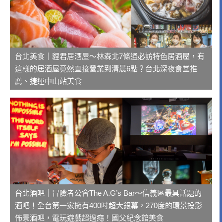
台北美食｜貍君居酒屋～林森北7條通必訪特色居酒屋，有
這樣的居酒屋竟然直接營業到清晨6點？台北深夜食堂推
薦、捷運中山站美食
台北酒吧｜冒險者公會The A.G’s Bar～信義區最具話題的
酒吧！全台第一家擁有400吋超大銀幕，270度的環景投影
佈景酒吧，電玩遊戲超過癮！國父紀念館美食