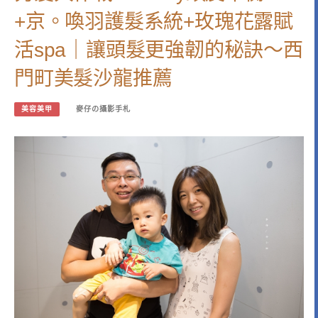
+京。喚羽護髮系統+玫瑰花露賦
活spa｜讓頭髮更強韌的秘訣～西
門町美髮沙龍推薦
美容美甲
麥仔の攝影手札