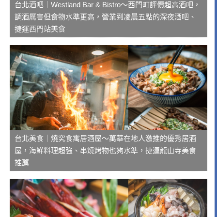
台北酒吧｜Westland Bar & Bistro～西門町評價超高酒吧，
調酒厲害但食物水準更高，營業到凌晨五點的深夜酒吧、
捷運西門站美食
台北美食｜燒究食寓居酒屋～萬華在地人激推的優秀居酒
屋，海鮮料理超強、串燒烤物也夠水準，捷運龍山寺美食
推薦