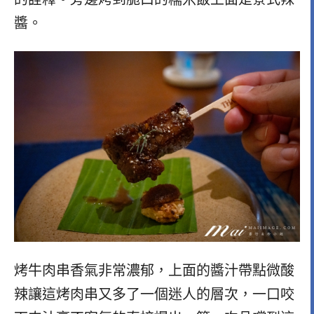
醬。
烤牛肉串香氣非常濃郁，上面的醬汁帶點微酸
辣讓這烤肉串又多了一個迷人的層次，一口咬