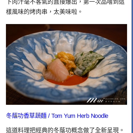
下肉汁毫不客氣的直接爆出，第一次品嚐到這
樣風味的烤肉串，太美味啦。
冬蔭功香草蔬麵 /
Tom Yum Herb Noodle
這道料理把經典的冬蔭功概念做了全新呈現。