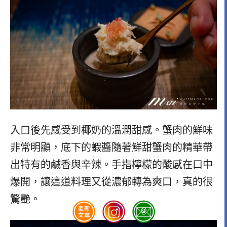
入口後先感受到椰奶的溫潤甜感。蟹肉的鮮味
非常明顯，底下的蝦醬隨著鮮甜蟹肉的精華帶
出特有的鹹香與辛辣。手指檸檬的酸感在口中
爆開，讓這道料理又從濃郁轉為爽口，真的很
驚艷。