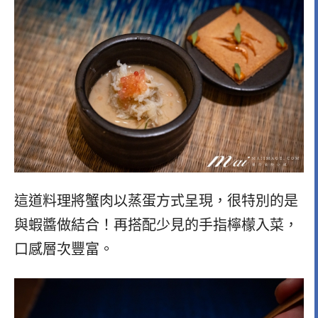
這道料理將蟹肉以蒸蛋方式呈現，很特別的是
與蝦醬做結合！再搭配少見的手指檸檬入菜，
口感層次豐富。