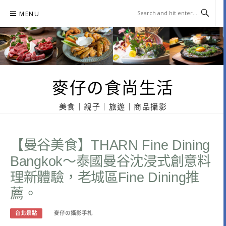
Skip
MENU
to
content
麥仔の食尚生活
美食｜親子｜旅遊｜商品攝影
【曼谷美食】THARN Fine Dining
Bangkok～泰國曼谷沈浸式創意料
理新體驗，老城區Fine Dining推
薦。
台北景點
麥仔の攝影手札