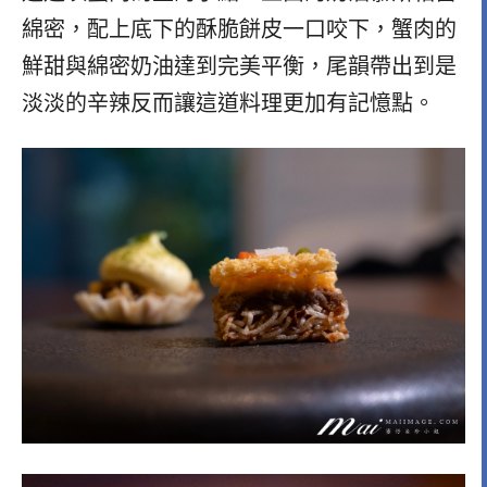
綿密，配上底下的酥脆餅皮一口咬下，蟹肉的
鮮甜與綿密奶油達到完美平衡，尾韻帶出到是
淡淡的辛辣反而讓這道料理更加有記憶點。