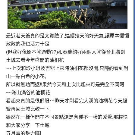
最近老天爺真的是太賞臉了,連續幾天的好天氣,讓原本懶懶
散散的我也活力十足
(但我好像原本就過動??)和泰瑞約好兩個人就從台北殺到
土城去看今年盛開的油桐花
~~上次和珍小姐及吉爺上來時油桐花都沒開,只隱約看到對
山一點白色的小花,
所以就無功而返!!果然今天和上次比起來可是完全不同阿
~~滿山滿谷的油桐花
看起來真的是很舒服~~昨天才剛看完大溪的油桐花今天趕
緊再回土城比較一下,
雖然花一樣但開在不同景點還是有種不一樣的感覺,那趕快
和大家分享一下土城
五月雪的魅力囉!