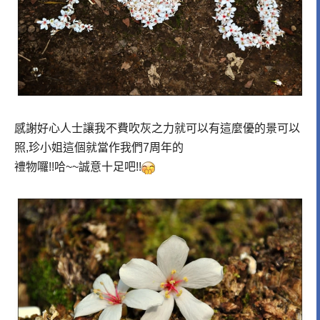
感謝好心人士讓我不費吹灰之力就可以有這麼優的景可以
照,珍小姐這個就當作我們7周年的
禮物囉!!哈~~誠意十足吧!!