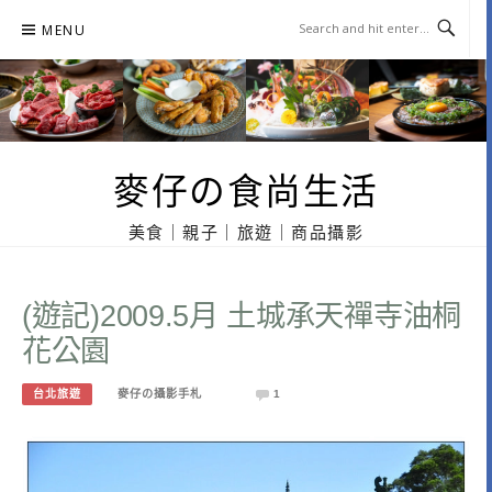
Skip
MENU
to
content
麥仔の食尚生活
美食｜親子｜旅遊｜商品攝影
(遊記)2009.5月 土城承天禪寺油桐
花公園
台北旅遊
麥仔の攝影手札
1