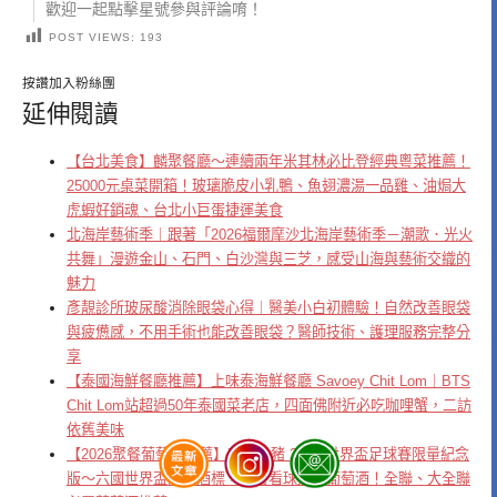
歡迎一起點擊星號參與評論唷！
POST VIEWS:
193
按讚加入粉絲團
延伸閱讀
【台北美食】麟聚餐廳～連續兩年米其林必比登經典粵菜推薦！
25000元桌菜開箱！玻璃脆皮小乳鴨、魚翅濃湯一品雞、油焗大
虎蝦好銷魂、台北小巨蛋捷運美食
北海岸藝術季｜跟著「2026福爾摩沙北海岸藝術季－潮歌．光火
共舞」漫遊金山、石門、白沙灣與三芝，感受山海與藝術交織的
魅力
彥靚診所玻尿酸消除眼袋心得｜醫美小白初體驗！自然改善眼袋
與疲憊感，不用手術也能改善眼袋？醫師技術、護理服務完整分
享
【泰國海鮮餐廳推薦】上味泰海鮮餐廳 Savoey Chit Lom｜BTS
Chit Lom站超過50年泰國菜老店，四面佛附近必吃咖哩蟹，二訪
依舊美味
【2026聚餐葡萄酒推薦】南法小豬 2026 世界盃足球賽限量紀念
版～六國世界盃限定酒標，聚餐看球必備葡萄酒！全聯、大全聯