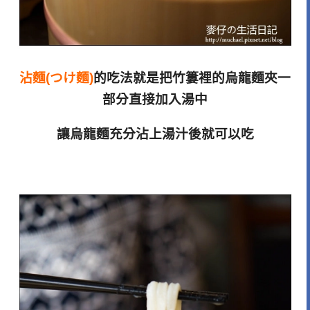
沾麵(つけ麵)
的吃法就是把竹簍裡的烏龍麵夾一
部分直接加入湯中
讓烏龍麵充分沾上湯汁後就可以吃