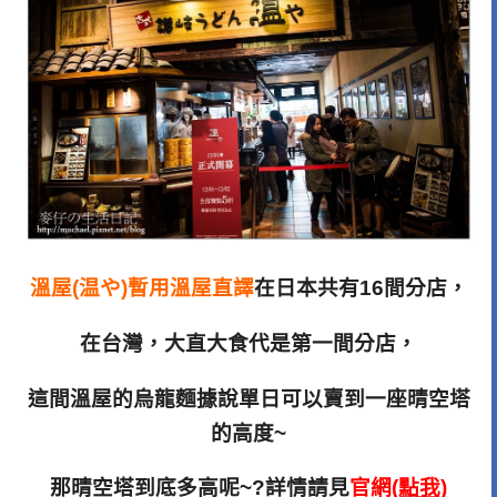
溫屋(温や)暫用溫屋直譯
在日本共有16間分店，
在台灣，大直大食代是第一間分店，
這間溫屋的烏龍麵據說單日可以賣到一座晴空塔
的高度~
那晴空塔到底多高呢~?詳情請見
官網
(點我)