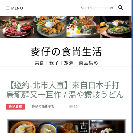
Skip
MENU
to
content
麥仔の食尚生活
美食｜親子｜旅遊｜商品攝影
【邀約-北市大直】來自日本手打
烏龍麵又一巨作 / 温や讚岐うどん
麥仔體驗
麥仔の攝影手札
13