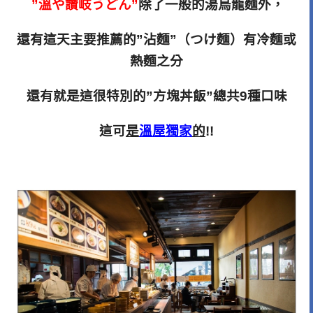
”溫や讚岐うどん
”
除了一般的湯烏龍麵外，
還有這天主要推薦的”沾麵”（つけ麵）有冷麵或
熱麵之分
還有就是這很特別的”方塊丼飯”總共9種口味
這可
是
溫屋獨家
的
!!