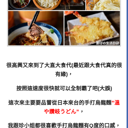
很高興又來到了大直大食代(最近跟大食代真的很
有緣)，
按照這速度很快就可以全制霸了吧(大誤)
這次來主要要品嘗從日本來台的手打烏龍麵
”溫
や讚岐うどん”
，
我跟珍小姐都很喜歡手打烏龍麵有Q度的口感，