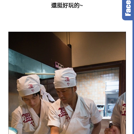
還挺好玩的~