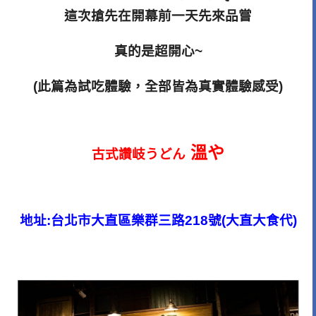
這次搶先在開幕前一天先來品嘗
真的是超開心~
(此篇為試吃體驗，全部皆為真實體驗感受)
溫や
古式讚岐うどん
地址:台北市大直區樂群三路218號(大直大食代)