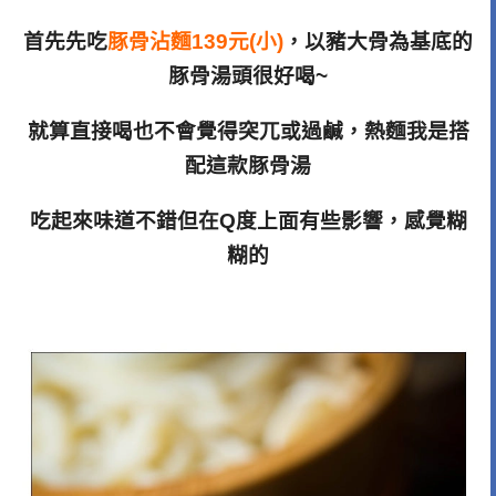
首先先吃
豚骨沾麵139元(小)
，以豬大骨為基底的
豚骨湯頭很好喝~
就算直接喝也不會覺得突兀或過鹹，熱麵我是搭
配這款豚骨湯
吃起來味道不錯但在Q度上面有些影響，感覺糊
糊的