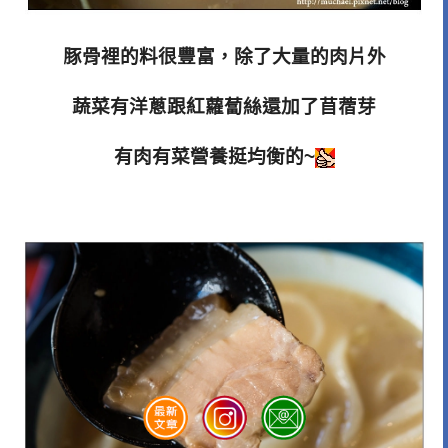
豚骨裡的料很豐富，除了大量的肉片外
蔬菜有洋蔥跟紅蘿蔔絲還加了苜蓿芽
有肉有菜營養挺均衡的~