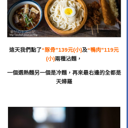
這天我們點了
“豚骨”139元(小)
及
“鴨肉”119元
(小)
兩種沾麵，
一個選熱麵另一個是冷麵，
再來最右邊的全都是
天婦羅