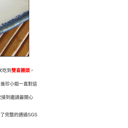
次吃到
雙喜饅頭
，
以後珍小姐一直對這
次接到邀請最開心
除了完整的通過SGS