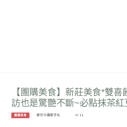
【團購美食】新莊美食*雙喜饅
訪也是驚艷不斷~必點抹茶紅
麥仔の攝影手札
11
團購美食