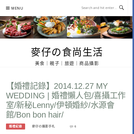
Skip
MENU
to
content
麥仔の食尚生活
美食｜親子｜旅遊｜商品攝影
【婚禮記錄】2014.12.27 MY
WEDDING | 婚禮懶人包/喜攝工作
室/新秘Lenny/伊頓婚紗/水源會
館/Bon bon hair/
婚禮紀錄
麥仔の攝影手札
6