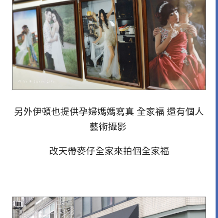
另外伊頓也提供孕婦媽媽寫真 全家福 還有個人
藝術攝影
改天帶麥仔全家來拍個全家福