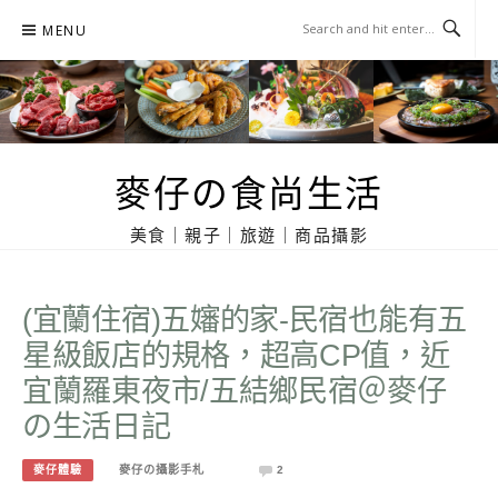
Skip
MENU
to
content
麥仔の食尚生活
美食｜親子｜旅遊｜商品攝影
(宜蘭住宿)五嬸的家-民宿也能有五
星級飯店的規格，超高CP值，近
宜蘭羅東夜市/五結鄉民宿＠麥仔
の生活日記
麥仔體驗
麥仔の攝影手札
2