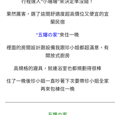
行程達人“小珊珊”來決定準沒錯！
果然厲害，選了這間舒適度超高價位又便宜的宜
蘭民宿
“五嬸の家”
來住一晚
裡面的房間設計跟設備我跟珍小姐都超滿意，有
開放式廚房
高規格的寢具，就連浴室也都規劃得很棒
住了一晚後珍小姐一直吵著下次要帶珍小姐全家
再來包棟住一晚
——————————————————————
五嬸の家