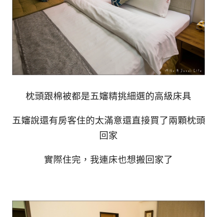
枕頭跟棉被都是五嬸精挑細選的高級床具
五嬸說還有房客住的太滿意還直接買了兩顆枕頭
回家
實際住完，我連床也想搬回家了