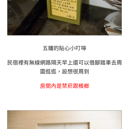
五嬸的貼心小叮嚀
民宿裡有無線網路隔天早上還可以借腳踏車去周
圍逛逛，設想很周到
房間內是禁菸跟檳榔