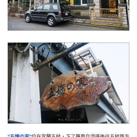
“五嬸の家”
位在宜蘭五結，下了羅東交流道後往五結路方