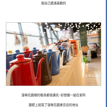
我自己還滿喜歡的
菠啾花園裡的餐具都很講究~好想擺一組在家阿
牆壁上就寫了菠啾花園東京店的地址