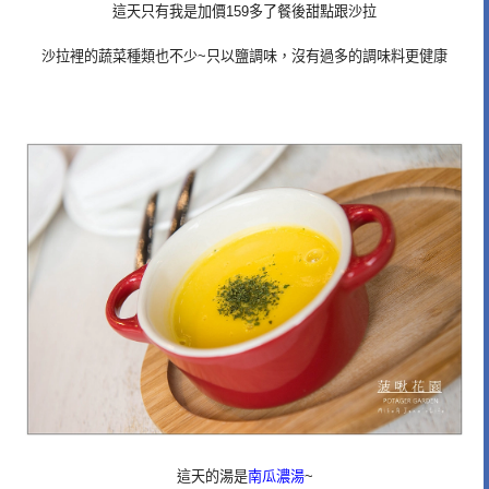
這天只有我是加價159多了餐後甜點跟沙拉
沙拉裡的蔬菜種類也不少~只以鹽調味，沒有過多的調味料更健康
這天的湯是
南瓜濃湯
~