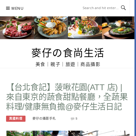
Skip
MENU
to
content
麥仔の食尚生活
美食｜親子｜旅遊｜商品攝影
【台北食記】菠啾花園(ATT 店) |
來自東京的蔬食甜點餐廳，全蔬果
料理/健康無負擔@麥仔生活日記
異國料理
麥仔の攝影手札
5