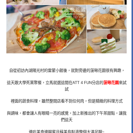
自從初訪內湖陽光村的雷蒙小館後，就對旁邊的菠啾花園很有興趣，
這天跟大學死黨聚餐，立馬就選這間在ATT 4 FUN分店的
菠啾花園
來試
試
裡面的蔬食料理，雖然整間店看不到任何肉，但是精緻的料理方式
與調味，都會讓人有眼睛一亮的感覺，加上新推出的下午茶甜點，讓我
們這天
邊吃美食邊聊蜜月蘇美島點滴整個大滿足啊~