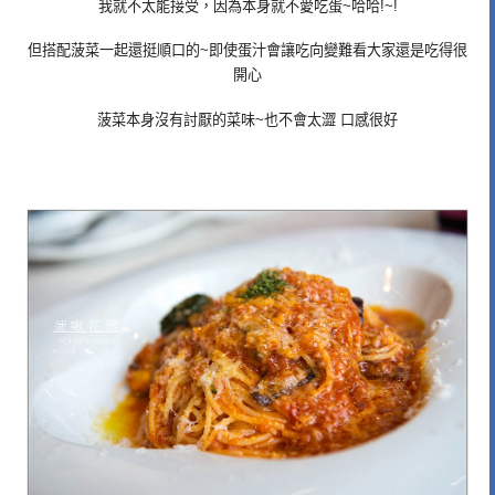
我就不太能接受，因為本身就不愛吃蛋~哈哈!~!
但搭配菠菜一起還挺順口的~即使蛋汁會讓吃向變難看大家還是吃得很
開心
菠菜本身沒有討厭的菜味~也不會太澀 口感很好