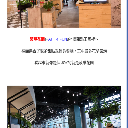
菠啾花園
在
ATT 4 FUN
的4樓甜點王國裡～
裡面集合了很多甜點跟輕食餐廳，其中最多花草裝潢
看起來就像是個溫室的就是菠啾花園