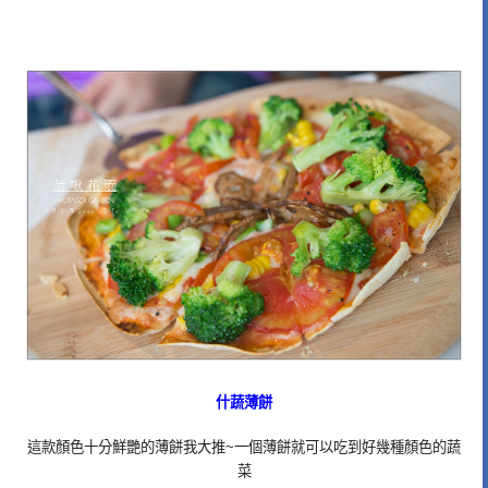
什蔬薄餅
這款顏色十分鮮艷的薄餅我大推~一個薄餅就可以吃到好幾種顏色的蔬
菜