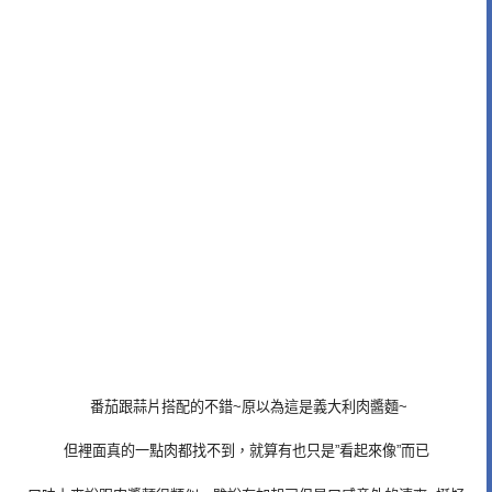
番茄跟蒜片搭配的不錯~原以為這是義大利肉醬麵~
但裡面真的一點肉都找不到，就算有也只是”看起來像”而已