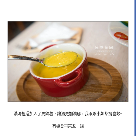
濃湯裡還加入了馬鈴薯，讓湯更加濃郁，我跟珍小姐都挺喜歡~
有機會再來煮一鍋